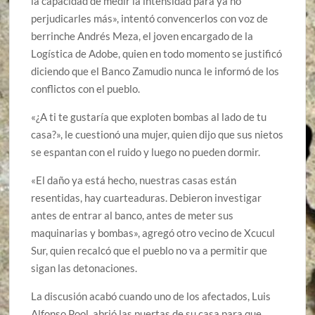
la capacidad de medir la intensidad para ya no
perjudicarles más», intentó convencerlos con voz de
berrinche Andrés Meza, el joven encargado de la
Logística de Adobe, quien en todo momento se justificó
diciendo que el Banco Zamudio nunca le informó de los
conflictos con el pueblo.
«¿A ti te gustaría que exploten bombas al lado de tu
casa?», le cuestionó una mujer, quien dijo que sus nietos
se espantan con el ruido y luego no pueden dormir.
«El daño ya está hecho, nuestras casas están
resentidas, hay cuarteaduras. Debieron investigar
antes de entrar al banco, antes de meter sus
maquinarias y bombas», agregó otro vecino de Xcucul
Sur, quien recalcó que el pueblo no va a permitir que
sigan las detonaciones.
La discusión acabó cuando uno de los afectados, Luis
Alfonso Pool, abrió las puertas de su casa para que