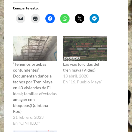
Comparte esto:
“Tenemos pruebas
Las vías torcidas del
contundentes”:
tren maya (Video)
Documentan daños a
13 abril, 2020
techos por Tren Maya
En "16. Pueblo Maya"
en 40 viviendas de El
Ideal; familias afectadas
amagan con
bloqueos(Quintana
Roo)
21 febrero, 2023
En "CINTILLO"