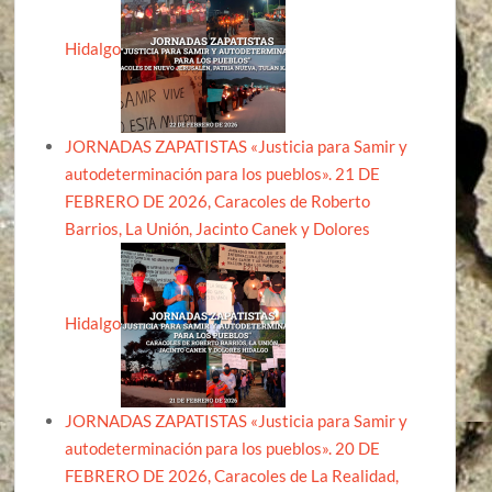
Hidalgo
JORNADAS ZAPATISTAS «Justicia para Samir y
autodeterminación para los pueblos». 21 DE
FEBRERO DE 2026, Caracoles de Roberto
Barrios, La Unión, Jacinto Canek y Dolores
Hidalgo
JORNADAS ZAPATISTAS «Justicia para Samir y
autodeterminación para los pueblos». 20 DE
FEBRERO DE 2026, Caracoles de La Realidad,