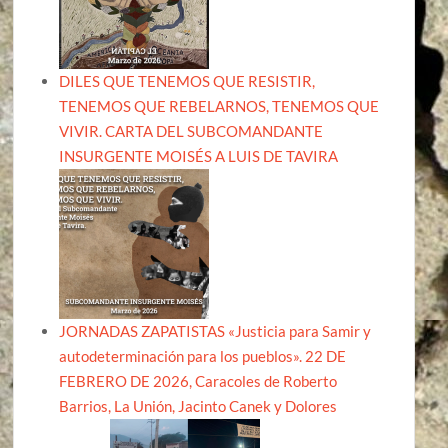
DILES QUE TENEMOS QUE RESISTIR,
TENEMOS QUE REBELARNOS, TENEMOS QUE
VIVIR. CARTA DEL SUBCOMANDANTE
INSURGENTE MOISÉS A LUIS DE TAVIRA
JORNADAS ZAPATISTAS «Justicia para Samir y
autodeterminación para los pueblos». 22 DE
FEBRERO DE 2026, Caracoles de Roberto
Barrios, La Unión, Jacinto Canek y Dolores