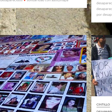
desapare
desapare
por desap
CINTILLO
DESAPARE