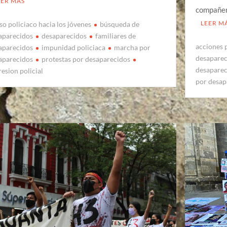
EER MÁS
compañer
LEER M
so policiaco hacia los jóvenes
búsqueda de
aparecidos
desaparecidos
familiares de
acciones 
aparecidos
impunidad policiaca
marcha por
desapare
aparecidos
protestas por desaparecidos
desapare
resion policial
por desap