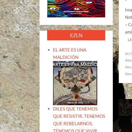
Ima
Not
– C
ami
EZLN
L
EL ARTE ES UNA
acc
MALDICIÓN
des
des
des
DILES QUE TENEMOS
QUE RESISTIR, TENEMOS
QUE REBELARNOS,
TENEMOS QUE VIVIR.