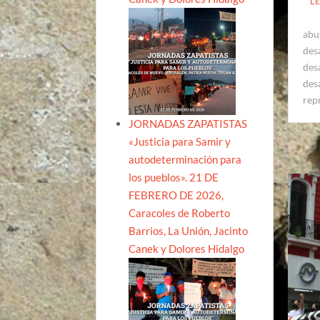
L
abu
des
des
des
rep
JORNADAS ZAPATISTAS
«Justicia para Samir y
autodeterminación para
los pueblos». 21 DE
FEBRERO DE 2026,
Caracoles de Roberto
Barrios, La Unión, Jacinto
Canek y Dolores Hidalgo