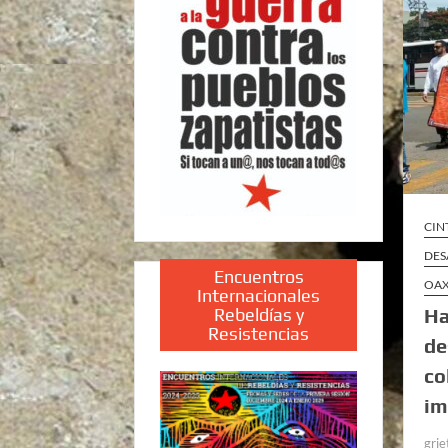
CIN
DES
Encuentros
OA
Internacionales
Rebeldías y
Ha
Resistencias
de
co
im
grie