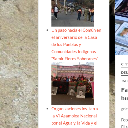
Un paso hacia el Común en
el aniversario de la Casa
de los Pueblos y
Comunidades Indígenas
“Samir Flores Soberanes”
CIN
DES
JAL
Fa
bu
Organizaciones invitan a
grie
la VI Asamblea Nacional
Fot
por el Agua y, la Vida y el
Dia