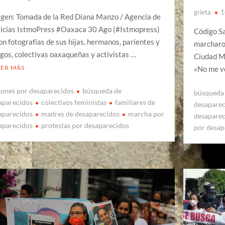
grieta
1
gen: Tomada de la Red Diana Manzo / Agencia de
icias IstmoPress #Oaxaca 30 Ago (#Istmopress)
Código S
on fotografías de sus hijas, hermanos, parientes y
marcharon
gos, colectivas oaxaqueñas y activistas …
Ciudad Ma
EER MÁS
«No me v
iones por desaparecidos
búsqueda de
búsqueda 
aparecidos
colectivos feministas
familiares de
desapare
aparecidos
madres de desaparecidos
marcha por
desapare
aparecidos
protestas por desaparecidos
por desap