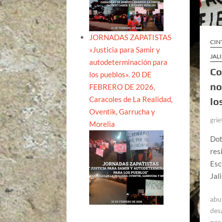
JORNADAS ZAPATISTAS
CIN
«Justicia para Samir y
JAL
autodeterminación para
Co
los pueblos». 20 DE
no
FEBRERO DE 2026,
Caracoles de La Realidad,
lo
Oventik, Garrucha y
grie
Morelia
Dot
res
Esc
Jal
abu
des
por