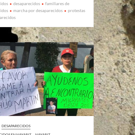
cidos
desaparecidos
familiares de
cidos
marcha por desaparecidos
protestas
arecidos
DESAPARECIDOS
CIDOS EN NAYARIT
NAYARIT