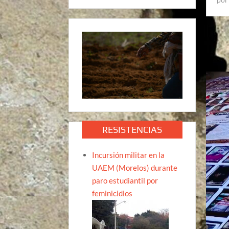
RESISTENCIAS
Incursión militar en la
UAEM (Morelos) durante
paro estudiantil por
feminicidios