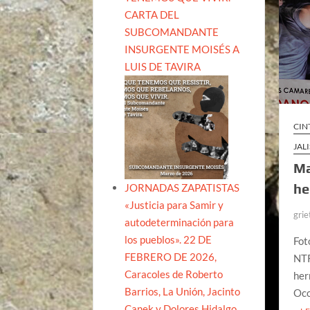
CARTA DEL
SUBCOMANDANTE
INSURGENTE MOISÉS A
LUIS DE TAVIRA
CIN
JAL
Ma
he
JORNADAS ZAPATISTAS
«Justicia para Samir y
grie
autodeterminación para
los pueblos». 22 DE
Fot
FEBRERO DE 2026,
NTR
Caracoles de Roberto
her
Barrios, La Unión, Jacinto
Oco
Canek y Dolores Hidalgo