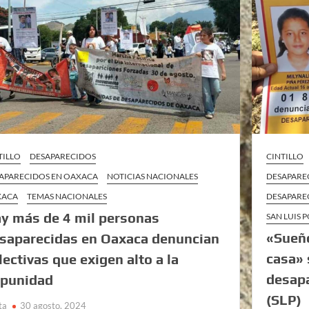
TILLO
DESAPARECIDOS
CINTILLO
APARECIDOS EN OAXACA
NOTICIAS NACIONALES
DESAPAREC
XACA
TEMAS NACIONALES
DESAPARE
y más de 4 mil personas
SAN LUIS 
«Sueño
saparecidas en Oaxaca denuncian
casa» 
lectivas que exigen alto a la
desapa
punidad
(SLP)
ta
30 agosto, 2024