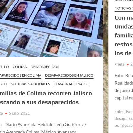
NOTICIAS
Con ma
Unidas
famili
restos
los de
grieta
2
TILLO
COLIMA
DESAPARECIDOS
Foto: Rea
APARECIDOS EN COLIMA
DESAPARECIDOS EN JALISCO
Realidade
ISCO
NOTICIAS NACIONALES
TEMAS NACIONALES
de junio 
milias de Colima recorren Jalisco
capital n
scando a sus desaparecidos
colectivo
ta
6 julio, 2021
desapare
o: Diario Avanzada Heidi de León Gutiérrez /
por desap
rio Avanzada Colima, México, Avanzada