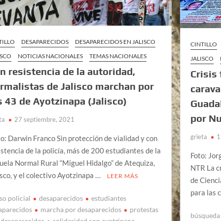
TILLO
DESAPARECIDOS
DESAPARECIDOS EN JALISCO
CINTILLO
ISCO
NOTICIAS NACIONALES
TEMAS NACIONALES
JALISCO
n resistencia de la autoridad,
Crisis
rmalistas de Jalisco marchan por
carava
s 43 de Ayotzinapa (Jalisco)
Guadal
por Nu
ta
27 septiembre, 2021
grieta
1
o: Darwin Franco Sin protección de vialidad y con
istencia de la policía, más de 200 estudiantes de la
Foto: Jor
uela Normal Rural “Miguel Hidalgo” de Atequiza,
NTR La cr
isco, y el colectivo Ayotzinapa …
LEER MÁS
de Cienci
para las
so policial
desaparecidos
estudiantes
aparecidos
marcha por desaparecidos
protestas
búsqueda 
 desaparecidos
solidaridad con ayotzinapa