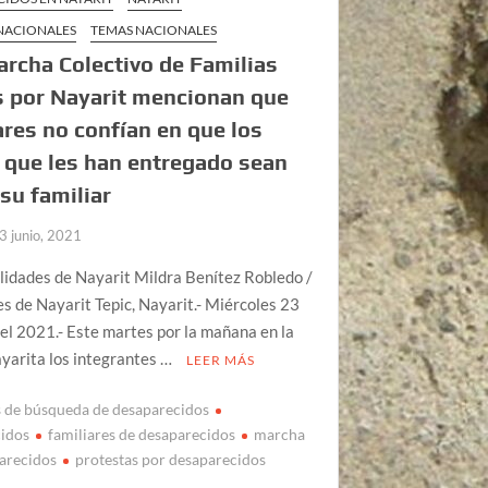
 NACIONALES
TEMAS NACIONALES
rcha Colectivo de Familias
 por Nayarit mencionan que
ares no confían en que los
 que les han entregado sean
 su familiar
3 junio, 2021
lidades de Nayarit Mildra Benítez Robledo /
s de Nayarit Tepic, Nayarit.- Miércoles 23
del 2021.- Este martes por la mañana en la
ayarita los integrantes …
LEER MÁS
s de búsqueda de desaparecidos
cidos
familiares de desaparecidos
marcha
arecidos
protestas por desaparecidos