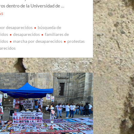
os dentro de la Universidad de …
ÁS
por desaparecidos
búsqueda de
cidos
desaparecidos
familiares de
cidos
marcha por desaparecidos
protestas
arecidos