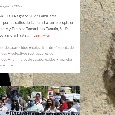
4 agosto, 2022
an Luis 14 agosto 2022 Familiares
 por las calles de Tamuín, harán lo propio en
nte y Tampico Tamaulipas Tamuín, S.L.P.-
oy a morir hasta …
LEER MÁS
de desaparecidos
colectivos de búsqueda de
cidos
colectivos rastreadores de
cidos
familiares de desaparecidos
marcha
arecidos