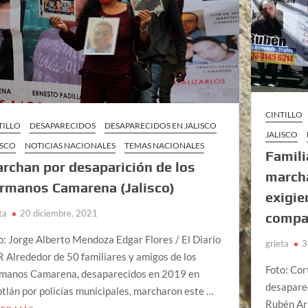
CINTILLO
TILLO
DESAPARECIDOS
DESAPARECIDOS EN JALISCO
JALISCO
ISCO
NOTICIAS NACIONALES
TEMAS NACIONALES
Famili
rchan por desaparición de los
march
rmanos Camarena (Jalisco)
exigie
ta
20 diciembre, 2021
compañ
o: Jorge Alberto Mendoza Edgar Flores / El Diario
grieta
3
 Alrededor de 50 familiares y amigos de los
Foto: Co
manos Camarena, desaparecidos en 2019 en
desaparec
tlán por policías municipales, marcharon este …
Rubén Ar