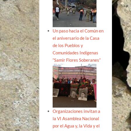
Un paso hacia el Común en
el aniversario de la Casa
de los Pueblos y
Comunidades Indígenas
“Samir Flores Soberanes”
Organizaciones invitan a
la VI Asamblea Nacional
por el Agua y, la Vida y el