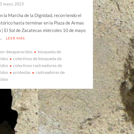
0 mayo, 2023
n la Marcha de la Dignidad, recorriendo el
stórico hasta terminar en la Plaza de Armas
 | El Sol de Zacatecas miércoles 10 de mayo
 …
LEER MÁS
por desaparecidos
búsqueda de
cidos
colectivos de búsqueda de
cidos
colectivos rastreadores de
cidos
protestas
rastreadores de
cidos