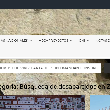
MAS NACIONALES
MEGAPROYECTOS
CNI
NOTAS D
UBCOMANDANTE INSURGENTE MOISÉS A LUIS DE TAVIRA
UBCOMANDANTE INSURGENTE MOISÉS A LUIS DE TAVIRA
egoría:
Búsqueda de desaparcidos en 