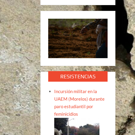
RESISTENCIAS
Incursión militar en la
UAEM (Morelos) durante
paro estudiantil por
feminicidios