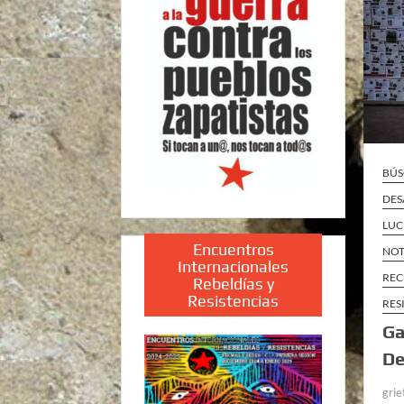
BÚS
DES
LUC
Encuentros
NOT
Internacionales
REC
Rebeldías y
Resistencias
RES
Ga
De
grie