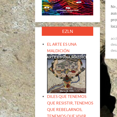
N+,
aus
pro
loc
EZLN
acc
EL ARTE ES UNA
des
des
MALDICIÓN
DILES QUE TENEMOS
QUE RESISTIR, TENEMOS
QUE REBELARNOS,
TENEMOS QUE VIVIR.