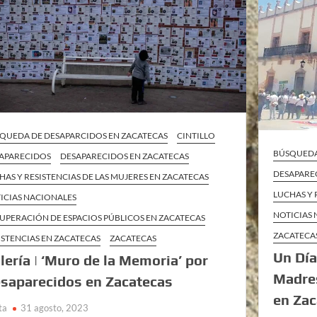
QUEDA DE DESAPARCIDOS EN ZACATECAS
CINTILLO
BÚSQUEDA
APARECIDOS
DESAPARECIDOS EN ZACATECAS
DESAPARE
HAS Y RESISTENCIAS DE LAS MUJERES EN ZACATECAS
LUCHAS Y 
ICIAS NACIONALES
NOTICIAS
UPERACIÓN DE ESPACIOS PÚBLICOS EN ZACATECAS
ZACATECA
ISTENCIAS EN ZACATECAS
ZACATECAS
Un Día
lería | ‘Muro de la Memoria’ por
Madre
saparecidos en Zacatecas
en Zac
ta
31 agosto, 2023