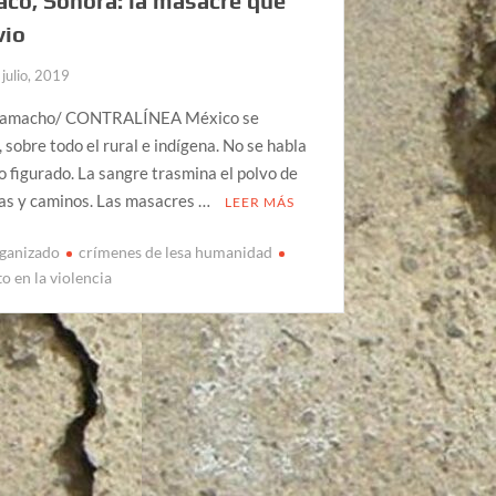
co, Sonora: la masacre que
vio
 julio, 2019
Camacho/ CONTRALÍNEA México se
 sobre todo el rural e indígena. No se habla
o figurado. La sangre trasmina el polvo de
das y caminos. Las masacres …
LEER MÁS
ganizado
crímenes de lesa humanidad
o en la violencia