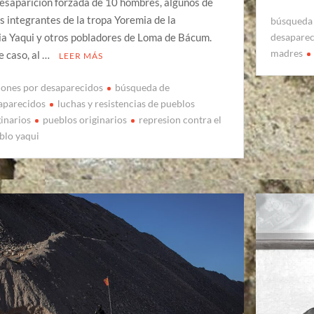
desaparición forzada de 10 hombres, algunos de
os integrantes de la tropa Yoremia de la
búsqueda 
desapare
ia Yaqui y otros pobladores de Loma de Bácum.
madres
e caso, al …
LEER MÁS
iones por desaparecidos
búsqueda de
aparecidos
luchas y resistencias de pueblos
ginarios
pueblos originarios
represion contra el
blo yaqui