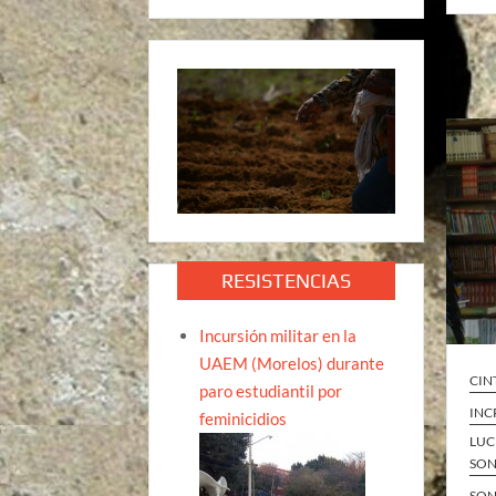
RESISTENCIAS
Incursión militar en la
UAEM (Morelos) durante
CIN
paro estudiantil por
INC
feminicidios
LUC
SO
SO