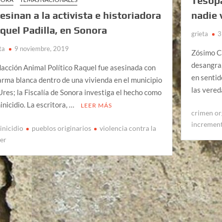
Tesopa
nadie 
esinan a la activista e historiadora
quel Padilla, en Sonora
grieta
3
ta
9 noviembre, 2019
Zósimo 
desangra,
acción Animal Político Raquel fue asesinada con
en sentid
arma blanca dentro de una vivienda en el municipio
las vere
Ures; la Fiscalía de Sonora investiga el hecho como
inicidio. La escritora, …
LEER MÁS
crimen or
increment
inicidio
pueblos originarios
violencia contra la
er