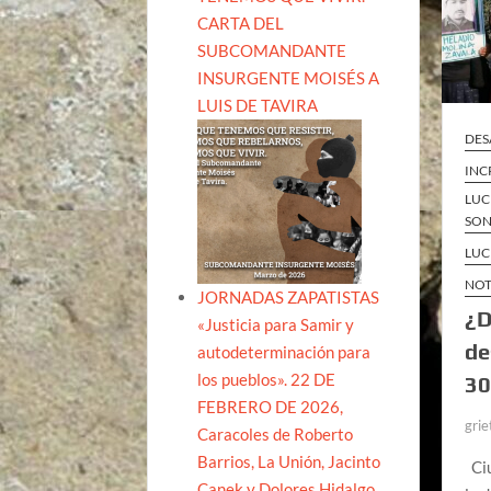
CARTA DEL
SUBCOMANDANTE
INSURGENTE MOISÉS A
LUIS DE TAVIRA
DES
INC
LUC
SO
LUC
NOT
JORNADAS ZAPATISTAS
¿D
«Justicia para Samir y
de
autodeterminación para
los pueblos». 22 DE
30
FEBRERO DE 2026,
grie
Caracoles de Roberto
Barrios, La Unión, Jacinto
Ciu
Canek y Dolores Hidalgo