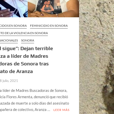
CIDOS EN SONORA
FEMINICIDIO EN SONORA
TO DE LA VIOLENCIA EN SONORA
 NACIONALES
SONORA
 sigue”: Dejan terrible
a a líder de Madres
oras de Sonora tras
ato de Aranza
8 julio, 2021
a líder de Madres Buscadoras de Sonora,
icia Flores Armenta, denunció que recibió
zada de muerte a solo días del asesinato
mpañera de colectivo, Aranza …
LEER MÁS