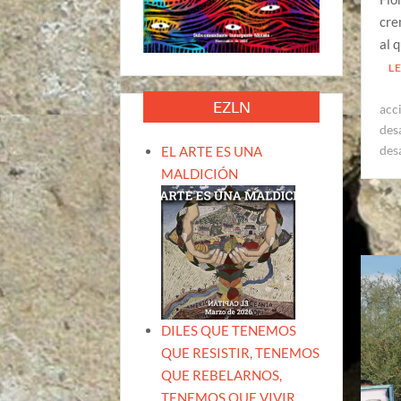
cre
al 
L
EZLN
acc
des
des
EL ARTE ES UNA
MALDICIÓN
DILES QUE TENEMOS
QUE RESISTIR, TENEMOS
QUE REBELARNOS,
TENEMOS QUE VIVIR.