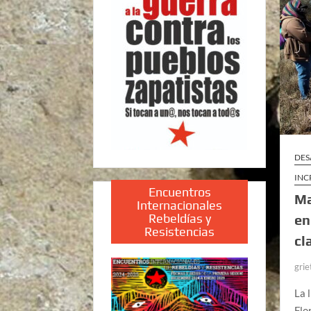
DES
INC
Encuentros
Ma
Internacionales
Rebeldías y
en
Resistencias
cl
grie
La 
Flo