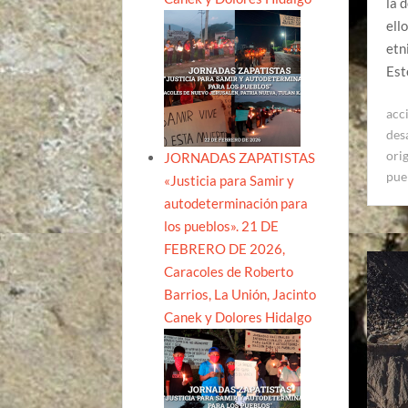
la 
ell
etn
Est
acc
des
ori
JORNADAS ZAPATISTAS
pue
«Justicia para Samir y
autodeterminación para
los pueblos». 21 DE
FEBRERO DE 2026,
Caracoles de Roberto
Barrios, La Unión, Jacinto
Canek y Dolores Hidalgo