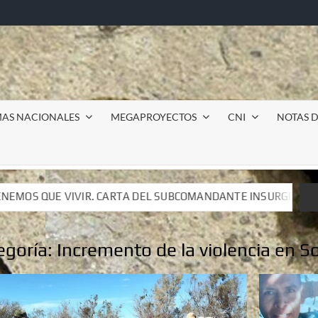
MAS NACIONALES
MEGAPROYECTOS
CNI
NOTAS D
 DEL SUBCOMANDANTE INSURGENTE MOISÉS A LUIS DE TAVIRA
 DEL SUBCOMANDANTE INSURGENTE MOISÉS A LUIS DE TAVIRA
egoría:
Incremento de la violencia en S