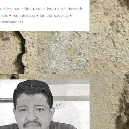
de desaparecidos
colectivos rastreadores de
cidos
feminicidios
las rastreadoras
rastreadoras