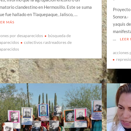
matorio clandestino en Hermosillo. Este se suma
Proyecto
que fue hallado en Tlaquepaque, Jalisco, …
Sonora.- 
EER MÁS
yaquis de
manifesta
iones por desaparecidos
búsqueda de
…
LEER
aparecidos
colectivos rastreadores de
aparecidos
acciones 
represio