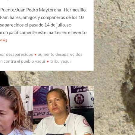
 Puente/Juan Pedro Maytorena Hermosillo,
Familiares, amigos y compañeros de los 10
saparecidos el pasado 14 de julio, se
ron pacíficamente este martes en el evento
 MÁS
por desaparecidos
aumento desaparecidos
n contra el pueblo yaqui
tribu yaqui