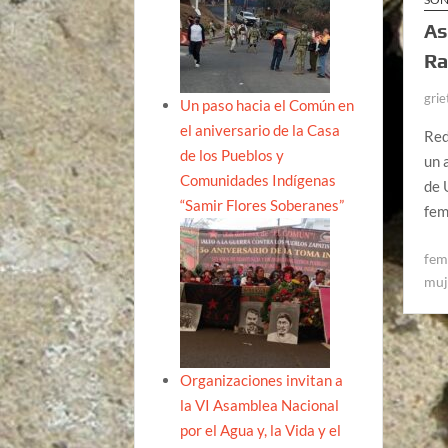
As
Ra
grie
Un paso hacia el Común en
el aniversario de la Casa
Red
de los Pueblos y
un 
Comunidades Indígenas
de 
“Samir Flores Soberanes”
fem
fem
muj
Organizaciones invitan a
la VI Asamblea Nacional
por el Agua y, la Vida y el