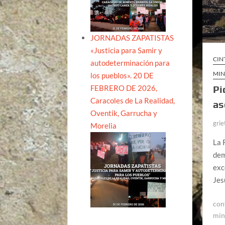
JORNADAS ZAPATISTAS
«Justicia para Samir y
CIN
autodeterminación para
MIN
los pueblos». 20 DE
FEBRERO DE 2026,
Pi
Caracoles de La Realidad,
as
Oventik, Garrucha y
grie
Morelia
La 
dem
exc
Jes
con
min