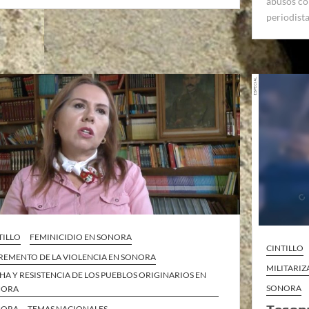
abusos co
periodist
TILLO
FEMINICIDIO EN SONORA
CINTILLO
REMENTO DE LA VIOLENCIA EN SONORA
MILITARI
HA Y RESISTENCIA DE LOS PUEBLOS ORIGINARIOS EN
SONORA
NORA
NORA
TEMAS NACIONALES