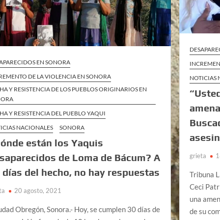
DESAPARE
APARECIDOS EN SONORA
INCREMEN
REMENTO DE LA VIOLENCIA EN SONORA
NOTICIAS
HA Y RESISTENCIA DE LOS PUEBLOS ORIGINARIOS EN
“Usted
NORA
amenaz
HA Y RESISTENCIA DEL PUEBLO YAQUI
Buscad
ICIAS NACIONALES
SONORA
asesin
ónde están los Yaquis
saparecidos de Loma de Bácum? A
grieta
1
 días del hecho, no hay respuestas
Tribuna L
Ceci Patr
ta
20 agosto, 2021
una amena
dad Obregón, Sonora.- Hoy, se cumplen 30 días de
de su co