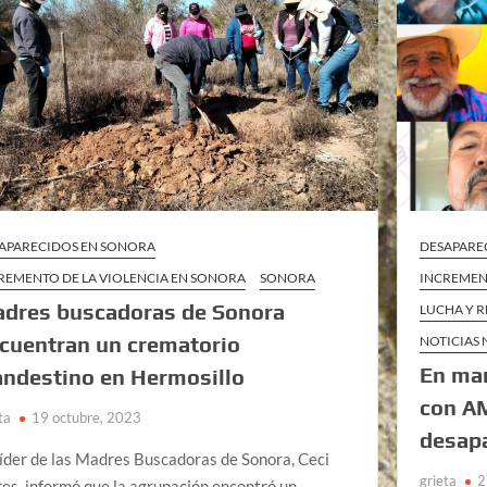
APARECIDOS EN SONORA
DESAPARE
REMENTO DE LA VIOLENCIA EN SONORA
SONORA
INCREMEN
dres buscadoras de Sonora
LUCHA Y R
cuentran un crematorio
NOTICIAS
En man
andestino en Hermosillo
con AM
ta
19 octubre, 2023
desapa
líder de las Madres Buscadoras de Sonora, Ceci
grieta
2
res, informó que la agrupación encontró un