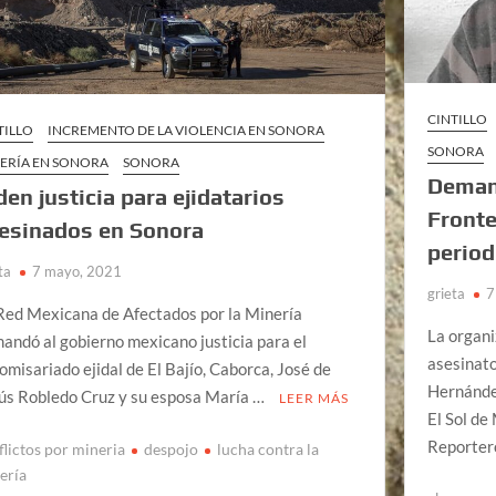
CINTILLO
TILLO
INCREMENTO DE LA VIOLENCIA EN SONORA
SONORA
ERÍA EN SONORA
SONORA
Demand
den justicia para ejidatarios
Fronte
esinados en Sonora
period
ta
7 mayo, 2021
grieta
7
Red Mexicana de Afectados por la Minería
La organi
andó al gobierno mexicano justicia para el
asesinato
omisariado ejidal de El Bajío, Caborca, José de
Hernánde
ús Robledo Cruz y su esposa María …
LEER MÁS
El Sol de
Reporter
flictos por mineria
despojo
lucha contra la
ería