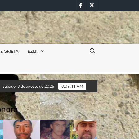
Facebook
Twitter
Buscar:
E GRIETA
EZLN
Incursión militar en la UAEM (Morelos) durante paro estu
sábado, 8 de agosto de 2026
8:09:43 AM
Incursión militar en la UAEM (Morelos) durante paro estu
onora