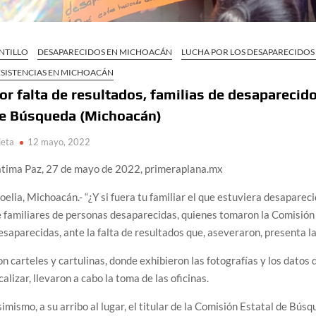
NTILLO
DESAPARECIDOS EN MICHOACÁN
LUCHA POR LOS DESAPARECIDO
ESISTENCIAS EN MICHOACÁN
or falta de resultados, familias de desaparecid
e Búsqueda (Michoacán)
ieta
12 mayo, 2022
átima Paz, 27 de mayo de 2022, primeraplana.mx
elia, Michoacán.- “¿Y si fuera tu familiar el que estuviera desapareci
 familiares de personas desaparecidas, quienes tomaron la Comisió
saparecidas, ante la falta de resultados que, aseveraron, presenta la
n carteles y cartulinas, donde exhibieron las fotografías y los datos
calizar, llevaron a cabo la toma de las oficinas.
imismo, a su arribo al lugar, el titular de la Comisión Estatal de B