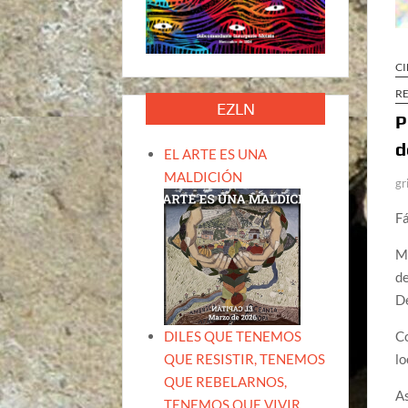
CI
R
EZLN
P
d
EL ARTE ES UNA
MALDICIÓN
gr
F
Mo
de
De
DILES QUE TENEMOS
Co
QUE RESISTIR, TENEMOS
lo
QUE REBELARNOS,
As
TENEMOS QUE VIVIR.