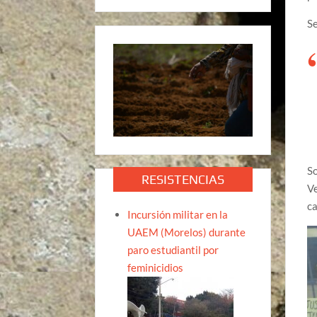
S
S
RESISTENCIAS
Ve
ca
Incursión militar en la
UAEM (Morelos) durante
paro estudiantil por
feminicidios