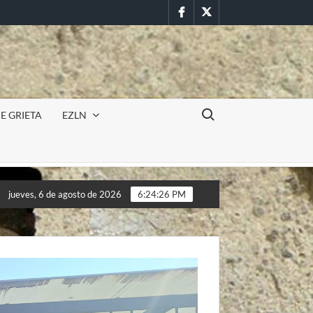
Facebook
Twitter
Buscar:
E GRIETA
EZLN
ón militar en la UAEM (Morelos) durante paro estudiantil por fem
jueves, 6 de agosto de 2026
6:24:28 PM
ón militar en la UAEM (Morelos) durante paro estudiantil por fem