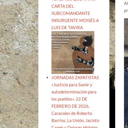
Al
CARTA DEL
p
SUBCOMANDANTE
INSURGENTE MOISÉS A
LUIS DE TAVIRA
JORNADAS ZAPATISTAS
«Justicia para Samir y
autodeterminación para
los pueblos». 22 DE
FEBRERO DE 2026,
Caracoles de Roberto
Barrios, La Unión, Jacinto
Canek y Dolores Hidalgo