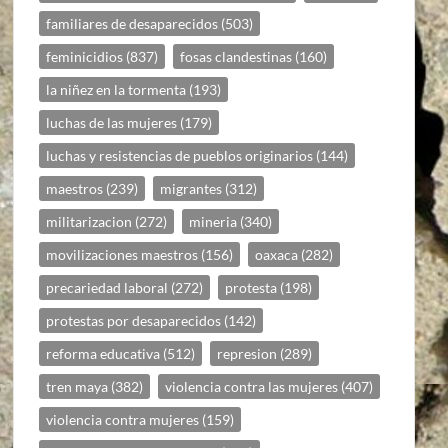
familiares de desaparecidos
(503)
feminicidios
(837)
fosas clandestinas
(160)
la niñez en la tormenta
(193)
luchas de las mujeres
(179)
luchas y resistencias de pueblos originarios
(144)
maestros
(239)
migrantes
(312)
militarizacion
(272)
mineria
(340)
movilizaciones maestros
(156)
oaxaca
(282)
precariedad laboral
(272)
protesta
(198)
protestas por desaparecidos
(142)
reforma educativa
(512)
represion
(289)
tren maya
(382)
violencia contra las mujeres
(407)
violencia contra mujeres
(159)