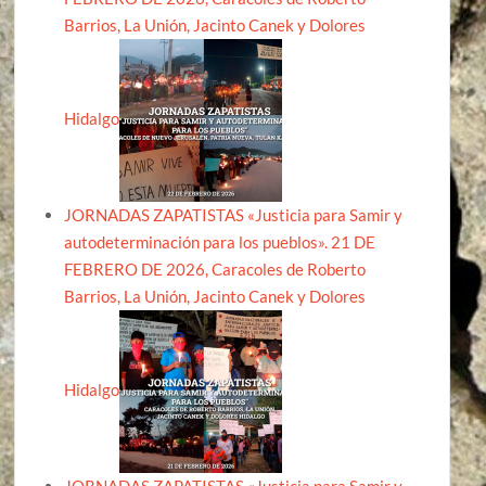
Barrios, La Unión, Jacinto Canek y Dolores
Hidalgo
JORNADAS ZAPATISTAS «Justicia para Samir y
autodeterminación para los pueblos». 21 DE
FEBRERO DE 2026, Caracoles de Roberto
Barrios, La Unión, Jacinto Canek y Dolores
Hidalgo
JORNADAS ZAPATISTAS «Justicia para Samir y