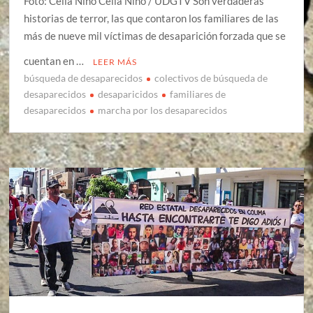
Foto: Celia Niño Celia Niño / UDGTV Son verdaderas
historias de terror, las que contaron los familiares de las
más de nueve mil víctimas de desaparición forzada que se
cuentan en …
LEER MÁS
búsqueda de desaparecidos
colectivos de búsqueda de
desaparecidos
desaparicidos
familiares de
desaparecidos
marcha por los desaparecidos