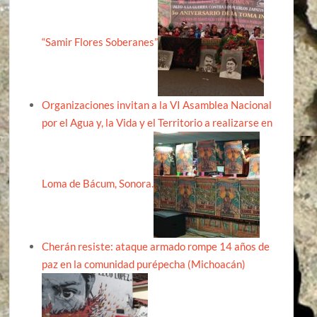
“Samir Flores Soberanes”
Organizaciones invitan a la VI Asamblea Nacional
por el Agua y, la Vida y el Territorio a realizarse en
Loma de Bácum, Sonora.
Cherán resiste: ataque armado rompe 14 años de
paz en la comunidad purépecha (Michoacán)