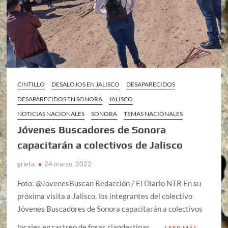
CINTILLO
DESALOJOS EN JALISCO
DESAPARECIDOS
DESAPARECIDOS EN SONORA
JALISCO
NOTICIAS NACIONALES
SONORA
TEMAS NACIONALES
Jóvenes Buscadores de Sonora
capacitarán a colectivos de Jalisco
grieta
24 marzo, 2022
Foto: @JovenesBuscan Redacción / El Diario NTR En su
próxima visita a Jalisco, los integrantes del colectivo
Jóvenes Buscadores de Sonora capacitarán a colectivos
locales en rastreo de fosas clandestinas, …
LEER MÁS