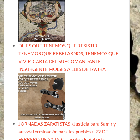
DILES QUE TENEMOS QUE RESISTIR,
TENEMOS QUE REBELARNOS, TENEMOS QUE
VIVIR. CARTA DEL SUBCOMANDANTE
INSURGENTE MOISÉS A LUIS DE TAVIRA
JORNADAS ZAPATISTAS «Justicia para Samir y
autodeterminación para los pueblos». 22 DE
FEBRERO DE 2026, Caracoles de Roberto