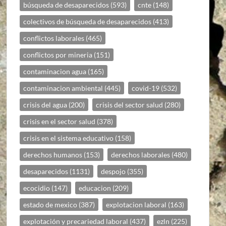
búsqueda de desaparecidos
(593)
cnte
(148)
colectivos de búsqueda de desaparecidos
(413)
conflictos laborales
(465)
conflictos por mineria
(151)
contaminacion agua
(165)
contaminacion ambiental
(445)
covid-19
(532)
crisis del agua
(200)
crisis del sector salud
(280)
crisis en el sector salud
(378)
crisis en el sistema educativo
(158)
derechos humanos
(153)
derechos laborales
(480)
desaparecidos
(1131)
despojo
(355)
ecocidio
(147)
educacion
(209)
estado de mexico
(387)
explotacion laboral
(163)
explotación y precariedad laboral
(437)
ezln
(225)