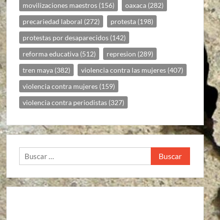
movilizaciones maestros
(156)
oaxaca
(282)
precariedad laboral
(272)
protesta
(198)
protestas por desaparecidos
(142)
reforma educativa
(512)
represion
(289)
tren maya
(382)
violencia contra las mujeres
(407)
violencia contra mujeres
(159)
violencia contra periodistas
(327)
Buscar: