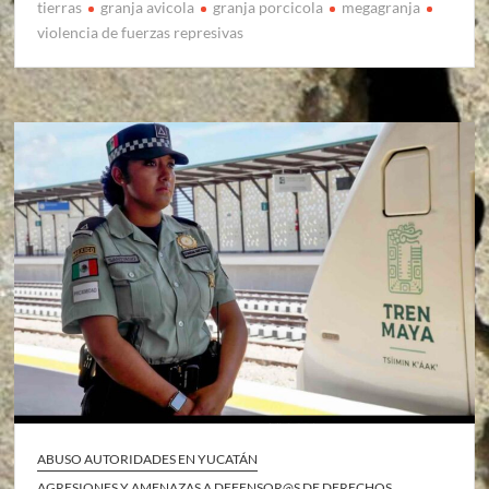
tierras
granja avicola
granja porcicola
megagranja
violencia de fuerzas represivas
ABUSO AUTORIDADES EN YUCATÁN
AGRESIONES Y AMENAZAS A DEFENSOR@S DE DERECHOS