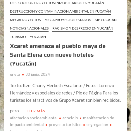
DESPOJO POR PROYECTOS INMOBILIARIOS EN YUCATÁN
DESTRUCCIÓN Y CONTAMINACIÓN AMBIENTAL EN YUCATÁN
MEGAPROYECTOS
MEGAPROYECTOS ESTADOS
MP YUCATÁN
NOTICIAS NACIONALES
RACISMO Y DESPRECIO EN YUCATÁN
TURISMO
YUCATÁN
Xcaret amenaza al pueblo maya de
Santa Elena con nueve hoteles
(Yucatán)
grieta
30 junio, 2024
Texto: Itzel Chan y Herbeth Escalante / Fotos: Lorenzo
Hernández y especiales de redes / Pie de Página Para los
turistas los atractivos de Grupo Xcaret son bien recibidos,
pero …
LEER MÁS
afectacion socioambiental
ecocidio
manifestacion de
impacto ambiental
proyecto turistico
segregacion