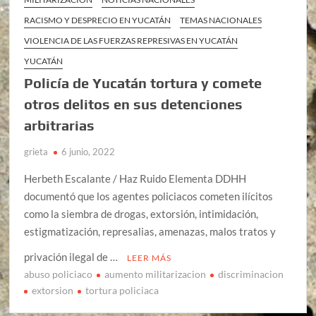
RACISMO Y DESPRECIO EN YUCATÁN
TEMAS NACIONALES
VIOLENCIA DE LAS FUERZAS REPRESIVAS EN YUCATÁN
YUCATÁN
Policía de Yucatán tortura y comete
otros delitos en sus detenciones
arbitrarias
grieta
6 junio, 2022
Herbeth Escalante / Haz Ruido Elementa DDHH
documentó que los agentes policiacos cometen ilícitos
como la siembra de drogas, extorsión, intimidación,
estigmatización, represalias, amenazas, malos tratos y
privación ilegal de …
LEER MÁS
abuso policiaco
aumento militarizacion
discriminacion
extorsion
tortura policiaca