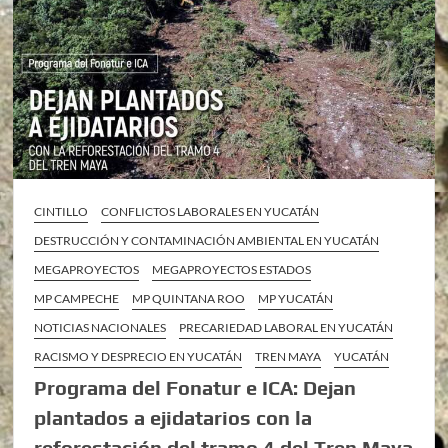
CINTILLO
CONFLICTOS LABORALES EN YUCATÁN
DESTRUCCIÓN Y CONTAMINACIÓN AMBIENTAL EN YUCATÁN
MEGAPROYECTOS
MEGAPROYECTOS ESTADOS
MP CAMPECHE
MP QUINTANA ROO
MP YUCATÁN
NOTICIAS NACIONALES
PRECARIEDAD LABORAL EN YUCATÁN
RACISMO Y DESPRECIO EN YUCATÁN
TREN MAYA
YUCATÁN
Programa del Fonatur e ICA: Dejan
plantados a ejidatarios con la
reforestación del tramo 4 del Tren Maya