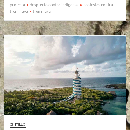
protesta
desprecio contra indigenas
protestas contra
tren maya
tren maya
CINTILLO