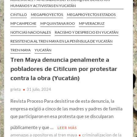
HUMANOS Y ACTIVISTAS EN YUCATÁN
CINTILLO
MEGAPROYECTOS
MEGAPROYECTOS ESTADOS
MP CAMPECHE
MP QUINTANA ROO
MP VERACRUZ
NOTICIAS NACIONALES
RACISMO Y DESPRECIO EN YUCATÁN
RESISTENCIA AL TREN MAYA EN LA PENÍNSULA DE YUCATÁN
TREN MAYA
YUCATÁN
Tren Maya denuncia penalmente a
pobladores de Citilcum por protestar
contra la obra (Yucatán)
grieta
31 julio, 2024
Revista Proceso Para desistirse de esta denuncia, la
empresa exigió a cinco de las madres y padres de familia
que participaron en esa protesta que se disculparan
públicamente y que …
LEER MÁS
amenazas a opositores al tren maya
criminalizacion de la