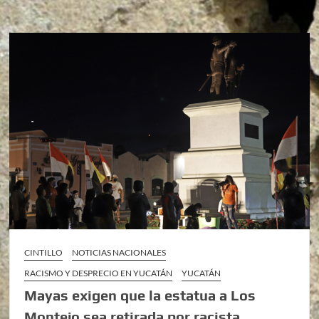
CINTILLO
NOTICIAS NACIONALES
RACISMO Y DESPRECIO EN YUCATÁN
YUCATÁN
Mayas exigen que la estatua a Los
Montejo sea retirada por racista