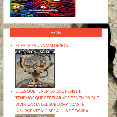
EZLN
EL ARTE ES UNA MALDICIÓN
DILES QUE TENEMOS QUE RESISTIR,
TENEMOS QUE REBELARNOS, TENEMOS QUE
VIVIR. CARTA DEL SUBCOMANDANTE
INSURGENTE MOISÉS A LUIS DE TAVIRA