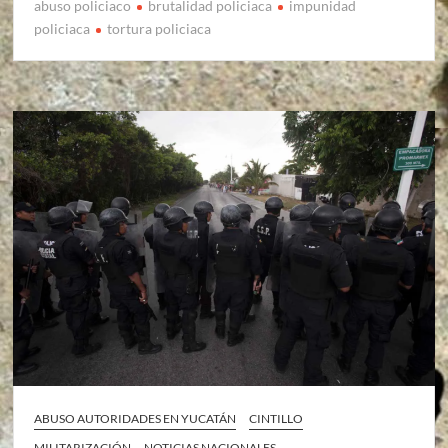
abuso policiaco
brutalidad policiaca
impunidad
policiaca
tortura policiaca
ABUSO AUTORIDADES EN YUCATÁN
CINTILLO
MILITARIZACIÓN
NOTICIAS NACIONALES