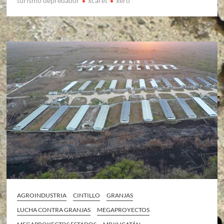
turismo depredador
xcaret
xero
AGROINDUSTRIA
CINTILLO
GRANJAS
LUCHA CONTRA GRANJAS
MEGAPROYECTOS