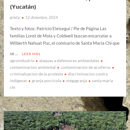
(Yucatán)
grieta
12 diciembre, 2024
Texto y fotos: Patricio Eleisegui / Pie de Página Las
familias Loret de Mola y Coldwell buscan encarcelar a
Wilberth Nahuat Puc, el comisario de Santa María Chi que
se …
LEER MÁS
agroindustria
ataques a defensores ambientales
contaminacion ambiental
contaminacion de acuiferos
criminalizacion de la protesta
discriminacion contra
indigenas
granja porcicola
megagranja
santa maria
chi