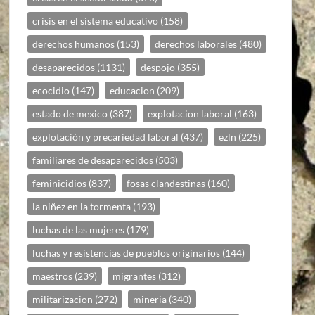
crisis en el sistema educativo
(158)
derechos humanos
(153)
derechos laborales
(480)
desaparecidos
(1131)
despojo
(355)
ecocidio
(147)
educacion
(209)
estado de mexico
(387)
explotacion laboral
(163)
explotación y precariedad laboral
(437)
ezln
(225)
familiares de desaparecidos
(503)
feminicidios
(837)
fosas clandestinas
(160)
la niñez en la tormenta
(193)
luchas de las mujeres
(179)
luchas y resistencias de pueblos originarios
(144)
maestros
(239)
migrantes
(312)
militarizacion
(272)
mineria
(340)