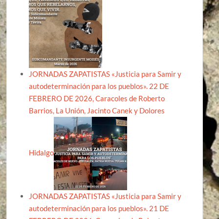
JORNADAS ZAPATISTAS «Justicia para Samir y
autodeterminación para los pueblos». 22 DE
FEBRERO DE 2026, Caracoles de Roberto
Barrios, La Unión, Jacinto Canek y Dolores
Hidalgo
JORNADAS ZAPATISTAS «Justicia para Samir y
autodeterminación para los pueblos». 21 DE