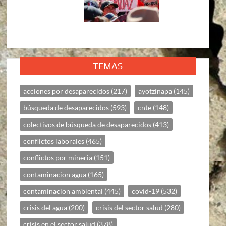
TEMAS
acciones por desaparecidos
(217)
ayotzinapa
(145)
búsqueda de desaparecidos
(593)
cnte
(148)
colectivos de búsqueda de desaparecidos
(413)
conflictos laborales
(465)
conflictos por mineria
(151)
contaminacion agua
(165)
contaminacion ambiental
(445)
covid-19
(532)
crisis del agua
(200)
crisis del sector salud
(280)
crisis en el sector salud
(378)