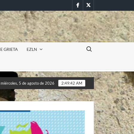
Facebook
Twitter
Buscar:
E GRIETA
EZLN
Incursión militar en la UAEM (Morelos) durante paro estudia
miércoles, 5 de agosto de 2026
2:49:44 AM
Incursión militar en la UAEM (Morelos) durante paro estudia