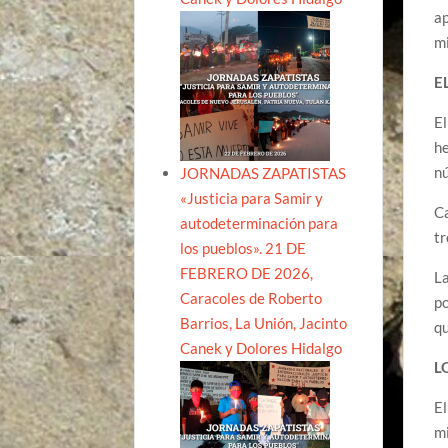
ap
mi
E
El
he
nú
JORNADAS ZAPATISTAS
«Justicia para Samir y
Ca
autodeterminación para
tr
los pueblos». 21 DE
FEBRERO DE 2026,
La
Caracoles de Roberto
po
Barrios, La Unión, Jacinto
q
Canek y Dolores Hidalgo
L
El
mi