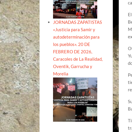
ca
El
Be
JORNADAS ZAPATISTAS
Mé
«Justicia para Samir y
ex
autodeterminación para
los pueblos». 20 DE
Ot
FEBRERO DE 2026,
Yu
Caracoles de La Realidad,
do
Oventik, Garrucha y
Morelia
Pe
ti
re
Su
Ba
Ti
tr