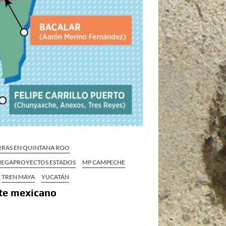
RRAS EN QUINTANA ROO
EGAPROYECTOS ESTADOS
MP CAMPECHE
TREN MAYA
YUCATÁN
ste mexicano