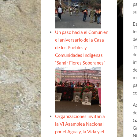
pa
su
Es
in
Un paso hacia el Común en
de
el aniversario de la Casa
“
de los Pueblos y
d
Comunidades Indígenas
in
“Samir Flores Soberanes”
de
me
pa
co
A
d
Organizaciones invitan a
Ga
la VI Asamblea Nacional
G
por el Agua y, la Vida y el
Ni