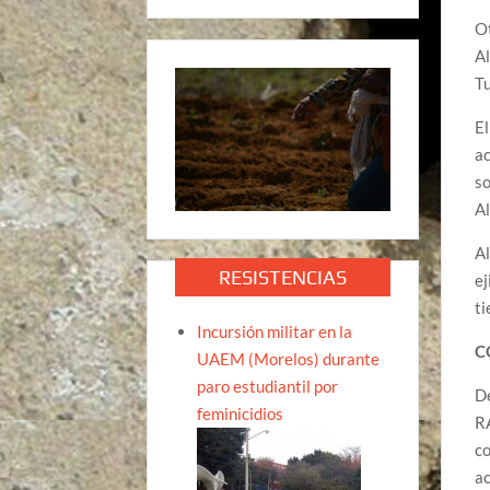
Ot
Al
T
El
ac
so
A
Al
RESISTENCIAS
ej
ti
Incursión militar en la
C
UAEM (Morelos) durante
paro estudiantil por
De
feminicidios
R
co
ac