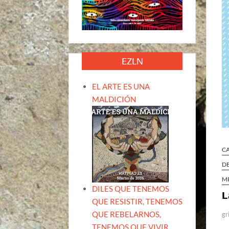
EZLN
EL ARTE ES UNA
MALDICIÓN
C
D
M
DILES QUE TENEMOS
L
QUE RESISTIR, TENEMOS
QUE REBELARNOS,
gr
TENEMOS QUE VIVIR.