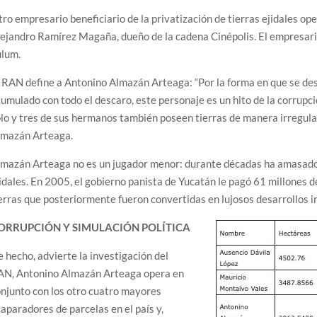
ro empresario beneficiario de la privatización de tierras ejidales 
ejandro Ramírez Magaña, dueño de la cadena Cinépolis. El empresario
ulum.
 RAN define a Antonino Almazán Arteaga: “Por la forma en que se des
umulado con todo el descaro, este personaje es un hito de la corrupc
lo y tres de sus hermanos también poseen tierras de manera irregular
lmazán Arteaga.
mazán Arteaga no es un jugador menor: durante décadas ha amasado 
idales. En 2005, el gobierno panista de Yucatán le pagó 61 millones
erras que posteriormente fueron convertidas en lujosos desarrollos i
ORRUPCIÓN Y SIMULACIÓN POLÍTICA
 hecho, advierte la investigación del
AN, Antonino Almazán Arteaga opera en
njunto con los otro cuatro mayores
aparadores de parcelas en el país y,