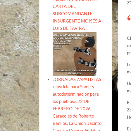
Z
CARTA DEL
SUBCOMANDANTE
INSURGENTE MOISÉS A
LUIS DE TAVIRA
C
ex
pr
Lo
mo
JORNADAS ZAPATISTAS
Un
«Justicia para Samir y
me
autodeterminación para
los pueblos». 22 DE
En
FEBRERO DE 2026,
Ze
Caracoles de Roberto
H
Barrios, La Unión, Jacinto
Es
Canek y Dolores Hidalgo