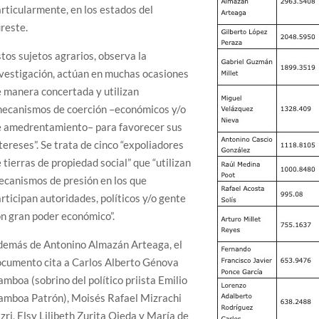
rticularmente, en los estados del
reste.
tos sujetos agrarios, observa la
vestigación, actúan en muchas ocasiones
 manera concertada y utilizan
mecanismos de coerción –económicos y/o
e amedrentamiento– para favorecer sus
tereses”. Se trata de cinco “expoliadores
 tierras de propiedad social” que “utilizan
canismos de presión en los que
rticipan autoridades, políticos y/o gente
n gran poder económico”.
demás de Antonino Almazán Arteaga, el
ocumento cita a Carlos Alberto Génova
mboa (sobrino del político priista Emilio
amboa Patrón), Moisés Rafael Mizrachi
zri, Elsy Lilibeth Zurita Ojeda y María de