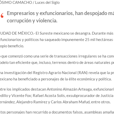
ÓSIMO CAMACHO / Luces del Siglo
Empresarios y exfuncionarios, han despojado má
corrupción y violencia.
IUDAD DE MÉXICO.- El Sureste mexicano se desangra. Durante más d
funcionarios y políticos ha saqueado impunemente 25 mil hectáreas de
opio beneficio.
 que comenzó como una serie de transacciones irregulares se ha conv
delo tan eficiente que, incluso, terrenos dentro de áreas naturales 
a investigación del Registro Agrario Nacional (RAN) revela que la pr
xicano ha beneficiado a personajes de la élite económica y política.
tre los implicados destacan Antonino Almazán Arteaga, exfuncionari
dillo y Vicente Fox; Rafael Acosta Solís, exsubprocurador de Justic
ernández, Alejandro Ramírez y Carlos Abraham Mafud, entre otros.
tos personajes han recurrido a documentos falsos, asambleas amaña