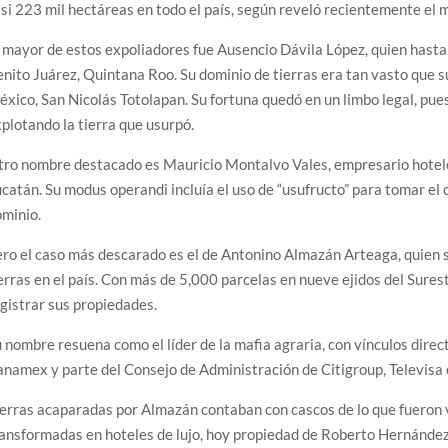
si 223 mil hectáreas en todo el país, según reveló recientemente el 
 mayor de estos expoliadores fue Ausencio Dávila López, quien hasta
nito Juárez, Quintana Roo. Su dominio de tierras era tan vasto que s
xico, San Nicolás Totolapan. Su fortuna quedó en un limbo legal, pu
plotando la tierra que usurpó.
ro nombre destacado es Mauricio Montalvo Vales, empresario hotele
catán. Su modus operandi incluía el uso de “usufructo” para tomar el c
minio.
ro el caso más descarado es el de Antonino Almazán Arteaga, quien 
erras en el país. Con más de 5,000 parcelas en nueve ejidos del Sure
gistrar sus propiedades.
 nombre resuena como el líder de la mafia agraria, con vínculos dir
namex y parte del Consejo de Administración de Citigroup, Televisa e
erras acaparadas por Almazán contaban con cascos de lo que fueron
ansformadas en hoteles de lujo, hoy propiedad de Roberto Hernández