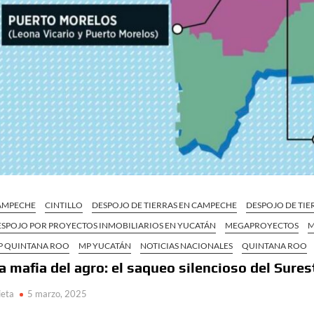
AMPECHE
CINTILLO
DESPOJO DE TIERRAS EN CAMPECHE
DESPOJO DE TIE
ESPOJO POR PROYECTOS INMOBILIARIOS EN YUCATÁN
MEGAPROYECTOS
M
P QUINTANA ROO
MP YUCATÁN
NOTICIAS NACIONALES
QUINTANA ROO
a mafia del agro: el saqueo silencioso del Sure
ieta
5 marzo, 2025