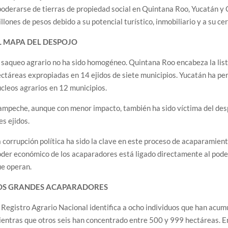
oderarse de tierras de propiedad social en Quintana Roo, Yucatán y 
llones de pesos debido a su potencial turístico, inmobiliario y a su c
L MAPA DEL DESPOJO
 saqueo agrario no ha sido homogéneo. Quintana Roo encabeza la lis
ctáreas expropiadas en 14 ejidos de siete municipios. Yucatán ha pe
cleos agrarios en 12 municipios.
mpeche, aunque con menor impacto, también ha sido víctima del des
es ejidos.
 corrupción política ha sido la clave en este proceso de acaparamient
der económico de los acaparadores está ligado directamente al poder 
ue operan.
OS GRANDES ACAPARADORES
 Registro Agrario Nacional identifica a ocho individuos que han acu
entras que otros seis han concentrado entre 500 y 999 hectáreas. En