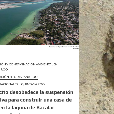
IÓN Y CONTAMINACIÓN AMBIENTAL EN
A ROO
ZACIÓN EN QUINTANA ROO
 NACIONALES
QUINTANA ROO
rcito desobedece la suspensión
tiva para construir una casa de
 en la laguna de Bacalar