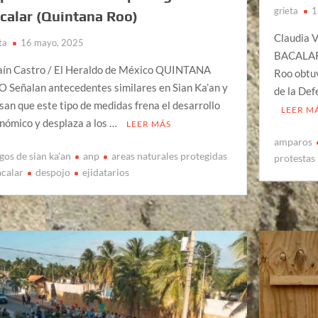
grieta
1
calar (Quintana Roo)
Claudia V
ta
16 mayo, 2025
BACALAR,
aín Castro / El Heraldo de México QUINTANA
Roo obtuv
 Señalan antecedentes similares en Sian Ka’an y
de la Def
san que este tipo de medidas frena el desarrollo
LEER M
nómico y desplaza a los …
LEER MÁS
amparos
gos de sian ka'an
anp
areas naturales protegidas
protestas
acalar
despojo
ejidatarios