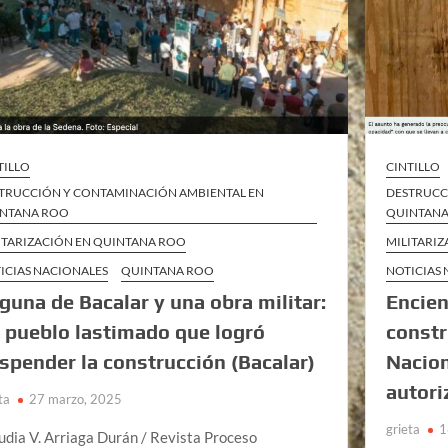
TILLO
CINTILLO
TRUCCIÓN Y CONTAMINACIÓN AMBIENTAL EN
DESTRUCC
NTANA ROO
QUINTAN
ITARIZACIÓN EN QUINTANA ROO
MILITARI
ICIAS NACIONALES
QUINTANA ROO
NOTICIAS
guna de Bacalar y una obra militar:
Encien
 pueblo lastimado que logró
constr
spender la construcción (Bacalar)
Nacion
autori
ta
27 marzo, 2025
grieta
1
udia V. Arriaga Durán / Revista Proceso