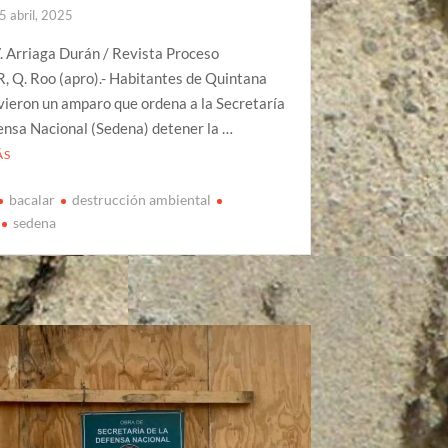
5 abril, 2025
. Arriaga Durán / Revista Proceso
 Q. Roo (apro).- Habitantes de Quintana
ieron un amparo que ordena a la Secretaría
ensa Nacional (Sedena) detener la …
ÁS
bacalar
destrucción ambiental
sedena