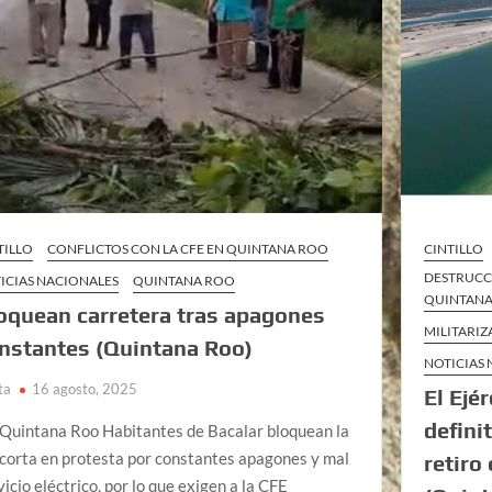
TILLO
CONFLICTOS CON LA CFE EN QUINTANA ROO
CINTILLO
DESTRUCC
ICIAS NACIONALES
QUINTANA ROO
QUINTAN
oquean carretera tras apagones
MILITARI
nstantes (Quintana Roo)
NOTICIAS
ta
16 agosto, 2025
El Ejé
defini
 Quintana Roo Habitantes de Bacalar bloquean la
 corta en protesta por constantes apagones y mal
retiro
vicio eléctrico, por lo que exigen a la CFE