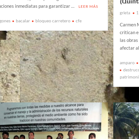
(Quint
uciones inmediatas para garantizar …
LEER MÁS
grieta
1
gones
bacalar
bloqueo carretero
cfe
Carmen Mo
critican 
las obras
afectar a
amparo
destruc
patrimoni