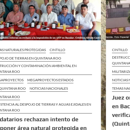
AS NATURALES PROTEGIDAS
CINTILLO
CINTILLO
DESTRUCC
POJO DE TIERRAS EN QUINTANA ROO
QUINTAN
TRUCCIÓN Y CONTAMINACIÓN AMBIENTAL EN
NTANA ROO
MILITARI
GAPROYECTOS
MEGAPROYECTOS ESTADOS
NOTICIAS
QUINTANA ROO
NOTICIAS NACIONALES
TEMAS NA
Juez o
NTANA ROO
ISTENCIA AL DESPOJO DE TIERRAS Y AGUAS EJIDALES EN
en Bac
NTANA ROO
verifi
idatarios rechazan intento de
(Quint
poner área natural protegida en