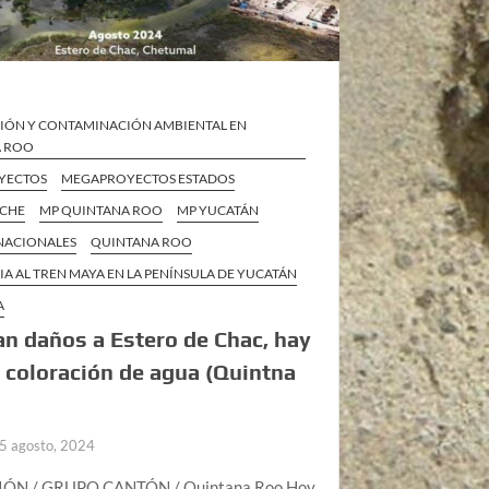
IÓN Y CONTAMINACIÓN AMBIENTAL EN
A ROO
YECTOS
MEGAPROYECTOS ESTADOS
ECHE
MP QUINTANA ROO
MP YUCATÁN
 NACIONALES
QUINTANA ROO
IA AL TREN MAYA EN LA PENÍNSULA DE YUCATÁN
A
n daños a Estero de Chac, hay
e coloración de agua (Quintna
5 agosto, 2024
ÓN / GRUPO CANTÓN / Quintana Roo Hoy