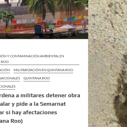
IÓN Y CONTAMINACIÓN AMBIENTAL EN
A ROO
ZACIÓN
MILITARIZACIÓN EN QUINTANA ROO
 NACIONALES
QUINTANA ROO
CIONALES
rdena a militares detener obra
alar y pide a la Semarnat
car si hay afectaciones
ana Roo)