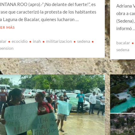
NTANA ROO (apro).-“¡No delante del fuerte!”, es
Adriana V
frase que caracterizó la protesta de los habitantes
obra a ca
la Laguna de Bacalar, quienes lucharon …
(Sedena),
EER MÁS
informó 
alar
ecocidio
inah
militarizacion
sedena
bacalar
pension
sedena