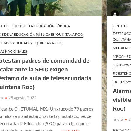
TILLO
CRISIS DE LA EDUCACIÓN PÚBLICA
CINTILLO
DESTRUCC
SIS DE LA EDUCACIÓN PÚBLICA EN QUINTANA ROO
QUINTAN
ICIAS NACIONALES
QUINTANA ROO
MEGAPRO
AS NACIONALES
MP CAMP
otestan padres de comunidad de
NOTICIAS
calar ante la SEQ; exigen
RESISTENC
éstamo de aula de telesecundaria
TREN MAY
uintana Roo)
Alarma
ta
29 agosto, 2024
visibl
Roo)
icaribe CHETUMAL, MX.- Un grupo de 79 padres
familia se manifestaron ante las instalaciones de
grieta
2
Secretaría de Educación (SEQ) para exigir que el
REDACCI
ector de la telesecundaria de …