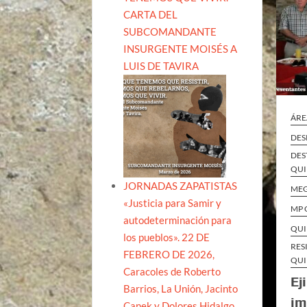
CARTA DEL
SUBCOMANDANTE
INSURGENTE MOISÉS A
LUIS DE TAVIRA
ÁRE
DES
DES
QUI
JORNADAS ZAPATISTAS
ME
«Justicia para Samir y
MP 
autodeterminación para
QUI
los pueblos». 22 DE
RES
FEBRERO DE 2026,
QUI
Caracoles de Roberto
Ej
Barrios, La Unión, Jacinto
im
Canek y Dolores Hidalgo