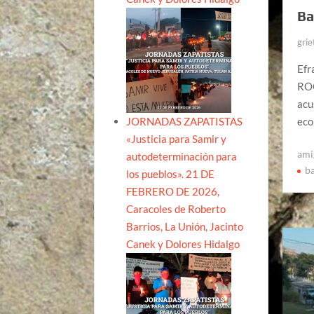
Ba
grie
Efr
ROO
acu
JORNADAS ZAPATISTAS
eco
«Justicia para Samir y
ami
autodeterminación para
b
los pueblos». 21 DE
FEBRERO DE 2026,
Caracoles de Roberto
Barrios, La Unión, Jacinto
Canek y Dolores Hidalgo