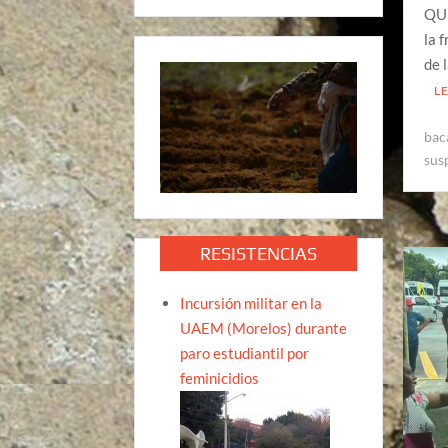
QUI
la 
de 
L
bac
sus
RESISTENCIAS
Incursión militar en la
UAEM (Morelos) durante
paro estudiantil por
feminicidios