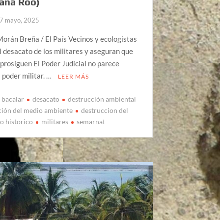
ana Roo)
7 mayo, 2025
rán Breña / El País Vecinos y ecologistas
el desacato de los militares y aseguran que
 prosiguen El Poder Judicial no parece
l poder militar. …
LEER MÁS
bacalar
desacato
destrucción ambiental
ción del medio ambiente
destruccion del
o historico
militares
semarnat