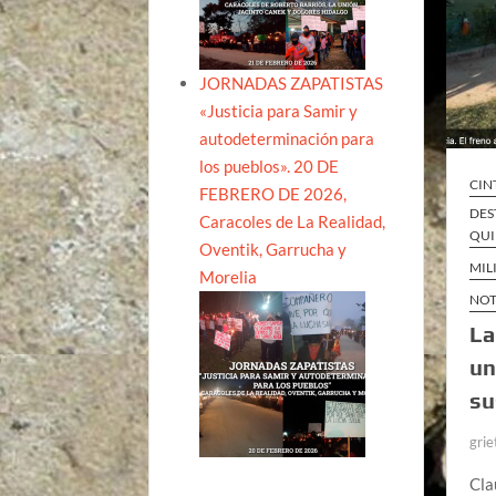
JORNADAS ZAPATISTAS
«Justicia para Samir y
autodeterminación para
los pueblos». 20 DE
CIN
FEBRERO DE 2026,
DES
Caracoles de La Realidad,
QUI
Oventik, Garrucha y
MIL
Morelia
NOT
La
un
su
grie
Cla