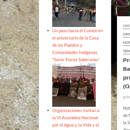
CIN
Un paso hacia el Común en
CRI
el aniversario de la Casa
NOT
de los Pueblos y
TEM
Comunidades Indígenas
Pr
“Samir Flores Soberanes”
Ba
pr
(Q
grie
Not
Organizaciones invitan a
de 
la VI Asamblea Nacional
la 
por el Agua y, la Vida y el
dir