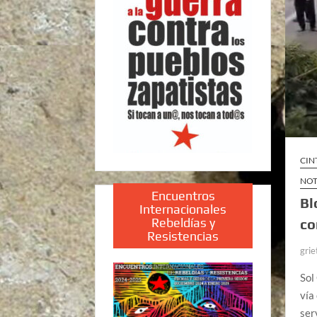
CIN
NOT
Encuentros
Bl
Internacionales
Rebeldías y
co
Resistencias
grie
Sol
vía
ser