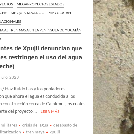
YECTOS
MEGAPROYECTOS ESTADOS
ECHE
MP QUINTANA ROO
MP YUCATÁN
 NACIONALES
IA AL TREN MAYA EN LA PENÍNSULA DE YUCATÁN
A
ntes de Xpujil denuncian que
res restringen el uso del agua
eche)
 julio, 2023
n / Haz Ruido Las y los pobladores
n que ahora el agua es conducida a los
n construcción cerca de Calakmul, los cuales
arte del proyecto …
LEER MÁS
 militares
crisis del agua
desabasto de
litarizacion
tren maya
xpujil