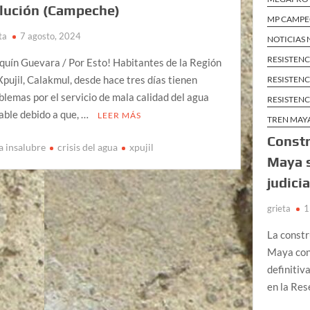
lución (Campeche)
MP CAMP
ta
7 agosto, 2024
NOTICIAS
RESISTENC
quín Guevara / Por Esto! Habitantes de la Región
Xpujil, Calakmul, desde hace tres días tienen
RESISTENC
blemas por el servicio de mala calidad del agua
RESISTENC
able debido a que, …
LEER MÁS
TREN MAY
Constr
a insalubre
crisis del agua
xpujil
Maya 
judici
grieta
1
La constr
Maya cont
definitiv
en la Res