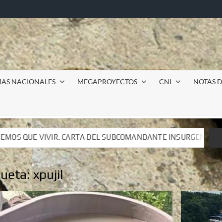
MAS NACIONALES
MEGAPROYECTOS
CNI
NOTAS D
UBCOMANDANTE INSURGENTE MOISÉS A LUIS DE TAVIRA
UBCOMANDANTE INSURGENTE MOISÉS A LUIS DE TAVIRA
queta:
xpujil