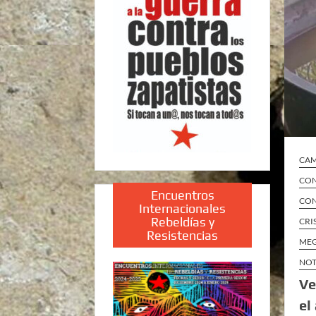
CA
CON
Encuentros
CON
Internacionales
Rebeldías y
CRI
Resistencias
MEG
NOT
Ve
el