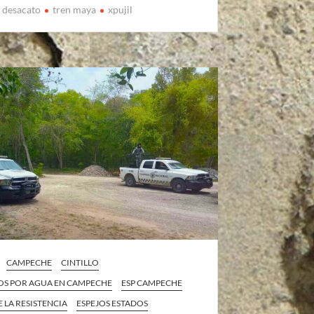
desacato
tren maya
xpujil
CAMPECHE
CINTILLO
OS POR AGUA EN CAMPECHE
ESP CAMPECHE
E LA RESISTENCIA
ESPEJOS ESTADOS