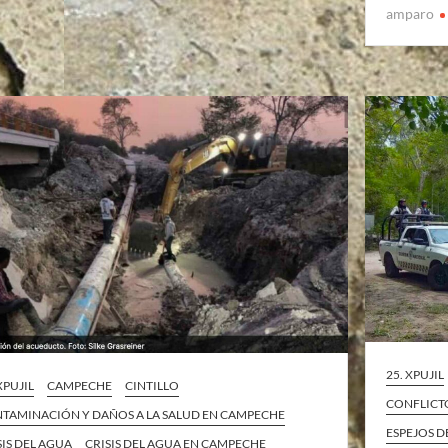
amparo
25. XPUJIL
XPUJIL
CAMPECHE
CINTILLO
CONFLICT
TAMINACIÓN Y DAÑOS A LA SALUD EN CAMPECHE
ESPEJOS D
SIS DEL AGUA
CRISIS DEL AGUA EN CAMPECHE