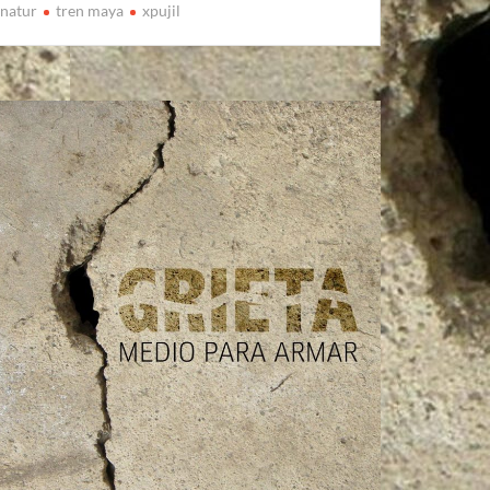
onatur
tren maya
xpujil