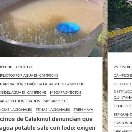
MPECHE
CINTILLO
25. XPUJIL
FLICTOS POR AGUA EN CAMPECHE
CAMPECH
TAMINACIÓN Y DAÑOS A LA SALUD EN CAMPECHE
DESPOJO 
DESTRUCC
SIS DEL AGUA EN CAMPECHE
MEGAPROYECTOS
QUINTAN
APROYECTOS ESTADOS
MP CAMPECHE
ECOCIDIO
ICIAS NACIONALES
TEMAS NACIONALES
TREN MAYA
ESP QUIN
cinos de Calakmul denuncian que
ESPEJOS D
 agua potable sale con lodo; exigen
MEGAPRO