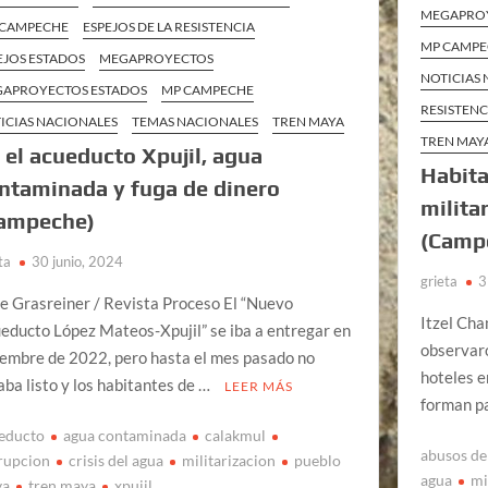
MEGAPRO
 CAMPECHE
ESPEJOS DE LA RESISTENCIA
MP CAMP
EJOS ESTADOS
MEGAPROYECTOS
NOTICIAS
APROYECTOS ESTADOS
MP CAMPECHE
RESISTENC
ICIAS NACIONALES
TEMAS NACIONALES
TREN MAYA
TREN MAY
 el acueducto Xpujil, agua
Habita
ntaminada y fuga de dinero
milita
ampeche)
(Camp
ta
30 junio, 2024
grieta
3
ke Grasreiner / Revista Proceso El “Nuevo
Itzel Cha
educto López Mateos-Xpujil” se iba a entregar en
observaro
iembre de 2022, pero hasta el mes pasado no
hoteles e
aba listo y los habitantes de …
LEER MÁS
forman p
educto
agua contaminada
calakmul
abusos de
rupcion
crisis del agua
militarizacion
pueblo
agua
mi
ya
tren maya
xpujil