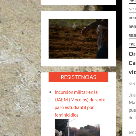
MP 
NOT
RES
RES
RES
TRE
Or
Ca
vi
RESISTENCIAS
grie
Incursión militar en la
Jua
UAEM (Morelos) durante
May
paro estudiantil por
pue
feminicidios
de 
am