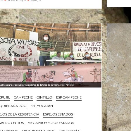
XPUJIL
CAMPECHE
CINTILLO
ESP CAMPECHE
 QUINTANA ROO
ESP YUCATÁN
EJOS DE LA RESISTENCIA
ESPEJOS ESTADOS
GAPROYECTOS
MEGAPROYECTOS ESTADOS