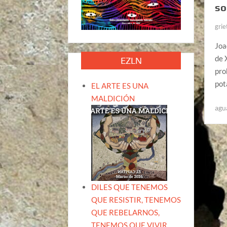
so
grie
Joa
de 
EZLN
pro
pot
EL ARTE ES UNA
MALDICIÓN
agu
DILES QUE TENEMOS
QUE RESISTIR, TENEMOS
QUE REBELARNOS,
TENEMOS QUE VIVIR.