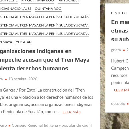
CAMPECHE
MP QUINTANA ROO
MP YUCATÁN
ICIAS NACIONALES
QUINTANA ROO
CINTILLO
ISTENCIA AL TREN MAYA EN LA PENÍNSULA DE YUCATÁN
En med
ISTENCIA AL TREN MAYA EN LA PENÍNSULA DE YUCATÁN
etnias
ISTENCIA AL TREN MAYA EN LA PENÍNSULA DE YUCATÁN
su au
N MAYA
YUCATÁN
grieta
2
ganizaciones indígenas en
mpeche acusan que el Tren Maya
Hubert C
olenta derechos humanos
Campeche 
recursos 
ta
13 octubre, 2020
peninsula
n García / Por Esto! La construcción del “Tren
LEER M
a” es una violación a los derechos humanos de los
despojo
blos originarios, acusan organizaciones indígenas
la Península de Yucatán, como …
LEER MÁS
paro
Consejo Regional Iidigena y popular de xpujil