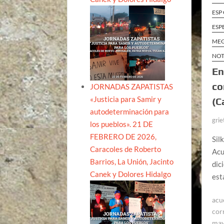
ESP
ESP
MEG
NOT
En
co
JORNADAS ZAPATISTAS
«Justicia para Samir y
(C
autodeterminación para
grie
los pueblos». 21 DE
FEBRERO DE 2026,
Sil
Caracoles de Roberto
Acu
Barrios, La Unión, Jacinto
dic
Canek y Dolores Hidalgo
est
acu
cor
ma