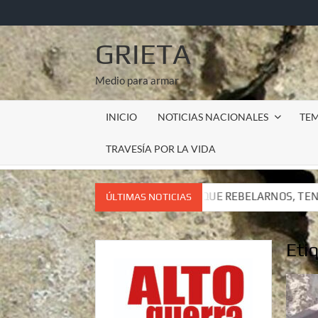
Saltar
al
contenido
GRIETA
Medio para armar
INICIO
NOTICIAS NACIONALES
TE
TRAVESÍA POR LA VIDA
ENEMOS QUE REBELARNOS, TENEMOS QUE VIVIR. CARTA DEL S
ÚLTIMAS NOTICIAS
ENEMOS QUE REBELARNOS, TENEMOS QUE VIVIR. CARTA DEL S
Eti