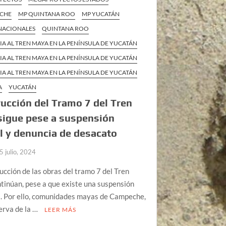
ECHE
MP QUINTANA ROO
MP YUCATÁN
 NACIONALES
QUINTANA ROO
IA AL TREN MAYA EN LA PENÍNSULA DE YUCATÁN
IA AL TREN MAYA EN LA PENÍNSULA DE YUCATÁN
IA AL TREN MAYA EN LA PENÍNSULA DE YUCATÁN
A
YUCATÁN
ucción del Tramo 7 del Tren
sigue pese a suspensión
al y denuncia de desacato
5 julio, 2024
ucción de las obras del tramo 7 del Tren
inúan, pese a que existe una suspensión
a. Por ello, comunidades mayas de Campeche,
erva de la …
LEER MÁS