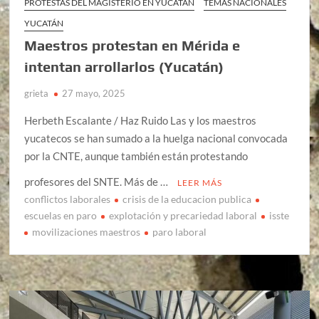
PROTESTAS DEL MAGISTERIO EN YUCATÁN
TEMAS NACIONALES
YUCATÁN
Maestros protestan en Mérida e
intentan arrollarlos (Yucatán)
grieta
27 mayo, 2025
Herbeth Escalante / Haz Ruido Las y los maestros
yucatecos se han sumado a la huelga nacional convocada
por la CNTE, aunque también están protestando
profesores del SNTE. Más de …
LEER MÁS
conflictos laborales
crisis de la educacion publica
escuelas en paro
explotación y precariedad laboral
isste
movilizaciones maestros
paro laboral