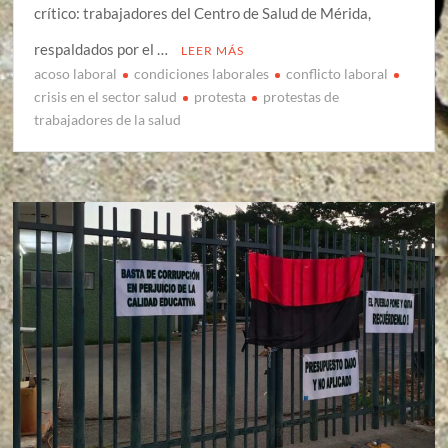
crítico: trabajadores del Centro de Salud de Mérida,
respaldados por el …
LEER MÁS
acoso laboral
condiciones laborales
conflicto laboral
crisis en el sector salud
protesta
protestas de
trabajadores de la salud