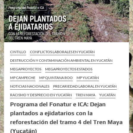
CINTILLO
CONFLICTOS LABORALES EN YUCATÁN
DESTRUCCIÓN Y CONTAMINACIÓN AMBIENTAL EN YUCATÁN
MEGAPROYECTOS
MEGAPROYECTOS ESTADOS
MP CAMPECHE
MP QUINTANA ROO
MP YUCATÁN
NOTICIAS NACIONALES
PRECARIEDAD LABORAL EN YUCATÁN
RACISMO Y DESPRECIO EN YUCATÁN
TREN MAYA
YUCATÁN
Programa del Fonatur e ICA: Dejan
plantados a ejidatarios con la
reforestación del tramo 4 del Tren Maya
(Yucatán)