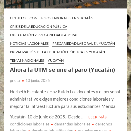
CINTILLO
CONFLICTOS LABORALES EN YUCATÁN
CRISIS DE LA EDUCACIÓN PÚBLICA
EXPLOTACIÓN Y PRECARIEDAD LABORAL
NOTICIAS NACIONALES
PRECARIEDAD LABORAL EN YUCATÁN
PRIVATIZACIÓN DE LA EDUCACIÓN PÚBLICA EN YUCATÁN
TEMAS NACIONALES
YUCATÁN
Ahora la UTM se une al paro (Yucatán)
grieta
10 junio, 2025
Herbeth Escalante / Haz Ruido Los docentes y el personal
administrativo exigen mejores condiciones laborales y
mejorar la infraestructura para sus estudiantes Mérida,
Yucatán, 10 de junio de 2025.- Desde …
LEER MÁS
condiciones laborales
demandas laborales
derechos
laborales
despidos injustificados
escuelas en paro