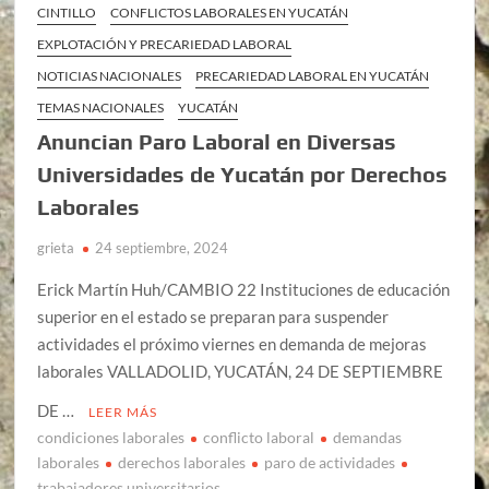
CINTILLO
CONFLICTOS LABORALES EN YUCATÁN
EXPLOTACIÓN Y PRECARIEDAD LABORAL
NOTICIAS NACIONALES
PRECARIEDAD LABORAL EN YUCATÁN
TEMAS NACIONALES
YUCATÁN
Anuncian Paro Laboral en Diversas
Universidades de Yucatán por Derechos
Laborales
grieta
24 septiembre, 2024
Erick Martín Huh/CAMBIO 22 Instituciones de educación
superior en el estado se preparan para suspender
actividades el próximo viernes en demanda de mejoras
laborales VALLADOLID, YUCATÁN, 24 DE SEPTIEMBRE
DE …
LEER MÁS
condiciones laborales
conflicto laboral
demandas
laborales
derechos laborales
paro de actividades
trabajadores universitarios