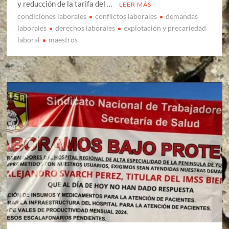
y reducción de la tarifa del …
LEER MÁS
condiciones laborales
conflictos laborales
demandas
laborales
derechos laborales
explotación y precariedad
laboral
maestros