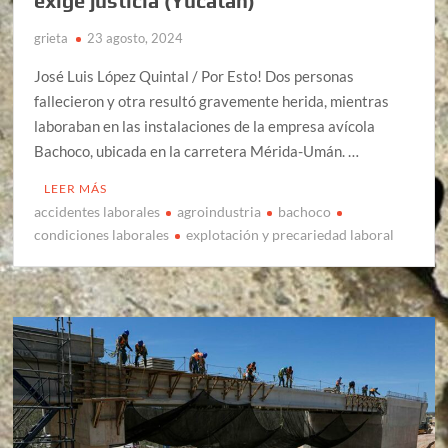
exige justicia (Yucatán)
grieta
23 agosto, 2024
José Luis López Quintal / Por Esto! Dos personas
fallecieron y otra resultó gravemente herida, mientras
laboraban en las instalaciones de la empresa avícola
Bachoco, ubicada en la carretera Mérida-Umán. …
LEER MÁS
accidentes laborales
agroindustria
bachoco
condiciones laborales
explotación y precariedad laboral