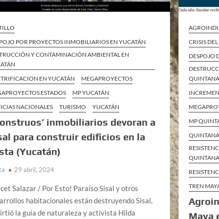
TILLO
AGROINDU
POJO POR PROYECTOS INMOBILIARIOS EN YUCATÁN
CRISIS DE
TRUCCIÓN Y CONTAMINACIÓN AMBIENTAL EN
DESPOJO 
ATÁN
DESTRUCC
TRIFICACION EN YUCATÁN
MEGAPROYECTOS
QUINTAN
APROYECTOS ESTADOS
MP YUCATÁN
INCREMEN
ICIAS NACIONALES
TURISMO
YUCATÁN
MEGAPRO
onstruos’ inmobiliarios devoran a
MP QUINT
sal para construir edificios en la
QUINTAN
RESISTENC
sta (Yucatán)
QUINTAN
ta
29 abril, 2024
RESISTENC
TREN MAY
cet Salazar / Por Esto! Paraíso Sisal y otros
Agroin
arrollos habitacionales están destruyendo Sisal,
irtió la guía de naturaleza y activista Hilda
Maya e