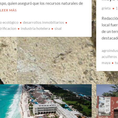
spo, quien aseguró que los recursos naturales de
grieta
1
LEER MÁS
Redacción
o ecológico
desarrollos inmobiliarios
local fue
trificacion
industria hotelera
sisal
de un ter
destacado
agroindus
acuiferos
maya
t