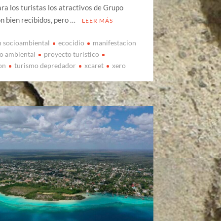
ra los turistas los atractivos de Grupo
n bien recibidos, pero …
LEER MÁS
n socioambiental
ecocidio
manifestacion
o ambiental
proyecto turistico
on
turismo depredador
xcaret
xero