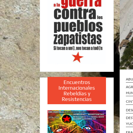
ABU
Encuentros
Internacionales
AGR
Rebeldías y
HUM
Resistencias
CIN
DES
DES
YUC
FRA