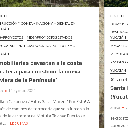
TILLO
CINTILLO
TRUCCIÓN Y CONTAMINACIÓN AMBIENTAL EN
DESPOJO 
ATÁN
DESTRUCC
GAPROYECTOS
MEGAPROYECTOS ESTADOS
YUCATÁN
YUCATÁN
NOTICIAS NACIONALES
TURISMO
MEGAPRO
ATÁN
MP YUCAT
mobiliarias devastan a la costa
RACISMO 
cateca para construir la nueva
YUCATÁN
Xcaret
iviera de la Península’
Santa 
ta
14 agosto, 2024
(Yucat
liam Casanova / Fotos:Saraí Manzo / Por Esto! A
grieta
3
vés de caminos de terracería que se bifurcan a la
a de la carretera de Motul a Telchac Puerto se
Texto: It
ga …
LEER MÁS
Lorenzo H