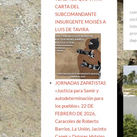
CARTA DEL
com
SUBCOMANDANTE
soc
INSURGENTE MOISÉS A
inm
LUIS DE TAVIRA
pro
dep
JORNADAS ZAPATISTAS
«Justicia para Samir y
autodeterminación para
los pueblos». 22 DE
FEBRERO DE 2026,
Caracoles de Roberto
Barrios, La Unión, Jacinto
Canek y Dolores Hidalgo