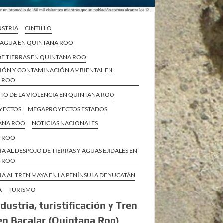
STRIA
CINTILLO
L AGUA EN QUINTANA ROO
DE TIERRAS EN QUINTANA ROO
IÓN Y CONTAMINACIÓN AMBIENTAL EN
A ROO
TO DE LA VIOLENCIA EN QUINTANA ROO
YECTOS
MEGAPROYECTOS ESTADOS
ANA ROO
NOTICIAS NACIONALES
A ROO
IA AL DESPOJO DE TIERRAS Y AGUAS EJIDALES EN
A ROO
IA AL TREN MAYA EN LA PENÍNSULA DE YUCATÁN
A
TURISMO
dustria, turistificación y Tren
n Bacalar (Quintana Roo)