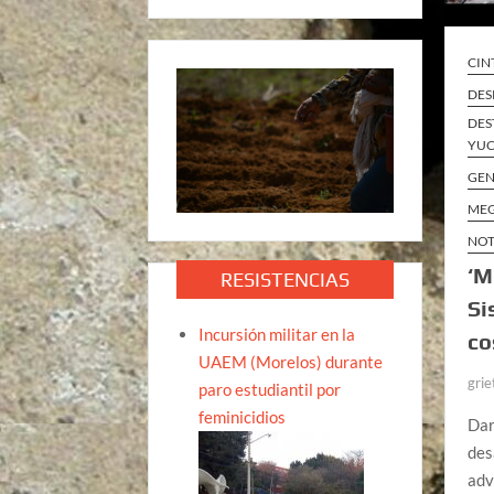
CIN
DES
DES
YUC
GEN
MEG
NOT
‘M
RESISTENCIAS
Si
Incursión militar en la
co
UAEM (Morelos) durante
grie
paro estudiantil por
feminicidios
Dar
des
adv