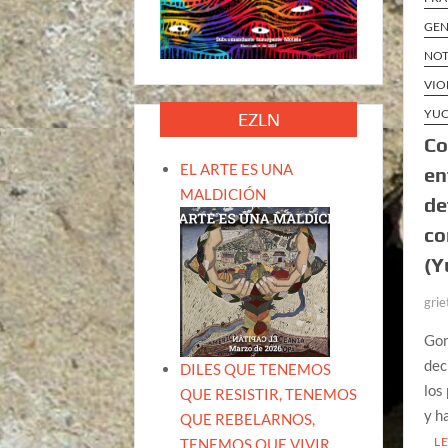
GEN
NOT
VIO
YUC
EZLN
Co
EL ARTE ES UNA
en
MALDICIÓN
de
co
(Y
grie
Gon
dec
DILES QUE TENEMOS
los
QUE RESISTIR, TENEMOS
y h
QUE REBELARNOS,
L
TENEMOS QUE VIVIR.