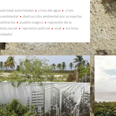
plicidad autoridades
crisis del agua
crisis
ioambiental
destrucción ambiental por proyectos
obiliarios
pueblo magico
represión de la
testa social
represion policial
sisal
turismo
redador