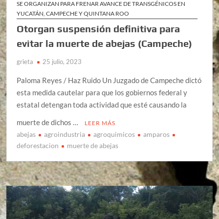
SE ORGANIZAN PARA FRENAR AVANCE DE TRANSGÉNICOS EN
YUCATÁN, CAMPECHE Y QUINTANA ROO
Otorgan suspensión definitiva para
evitar la muerte de abejas (Campeche)
grieta
25 julio, 2023
Paloma Reyes / Haz Ruido Un Juzgado de Campeche dictó
esta medida cautelar para que los gobiernos federal y
estatal detengan toda actividad que esté causando la
muerte de dichos …
LEER MÁS
abejas
agroindustria
agroquimicos
amparos
deforestacion
muerte de abejas