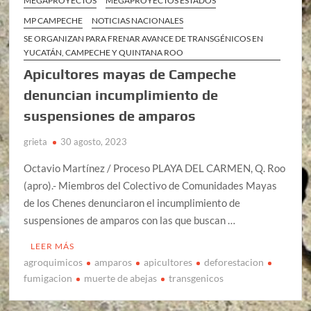
MEGAPROYECTOS
MEGAPROYECTOS ESTADOS
MP CAMPECHE
NOTICIAS NACIONALES
SE ORGANIZAN PARA FRENAR AVANCE DE TRANSGÉNICOS EN
YUCATÁN, CAMPECHE Y QUINTANA ROO
Apicultores mayas de Campeche
denuncian incumplimiento de
suspensiones de amparos
grieta
30 agosto, 2023
Octavio Martínez / Proceso PLAYA DEL CARMEN, Q. Roo
(apro).- Miembros del Colectivo de Comunidades Mayas
de los Chenes denunciaron el incumplimiento de
suspensiones de amparos con las que buscan …
LEER MÁS
agroquimicos
amparos
apicultores
deforestacion
fumigacion
muerte de abejas
transgenicos