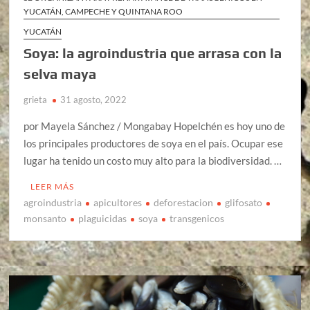
YUCATÁN, CAMPECHE Y QUINTANA ROO
YUCATÁN
Soya: la agroindustria que arrasa con la
selva maya
grieta
31 agosto, 2022
por Mayela Sánchez / Mongabay Hopelchén es hoy uno de
los principales productores de soya en el país. Ocupar ese
lugar ha tenido un costo muy alto para la biodiversidad. …
LEER MÁS
agroindustria
apicultores
deforestacion
glifosato
monsanto
plaguicidas
soya
transgenicos