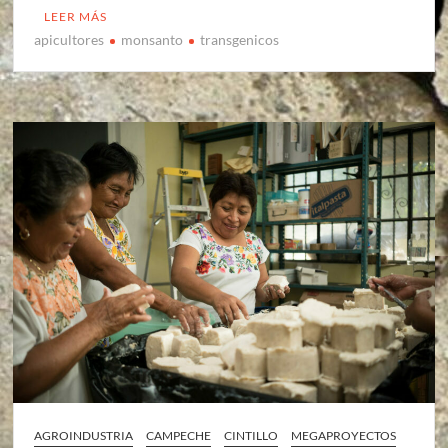
LEER MÁS
apicultores
monsanto
transgenicos
AGROINDUSTRIA
CAMPECHE
CINTILLO
MEGAPROYECTOS