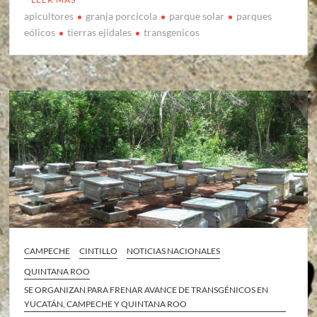
apicultores
granja porcicola
parque solar
parques
eólicos
tierras ejidales
transgenicos
CAMPECHE
CINTILLO
NOTICIAS NACIONALES
QUINTANA ROO
SE ORGANIZAN PARA FRENAR AVANCE DE TRANSGÉNICOS EN
YUCATÁN, CAMPECHE Y QUINTANA ROO