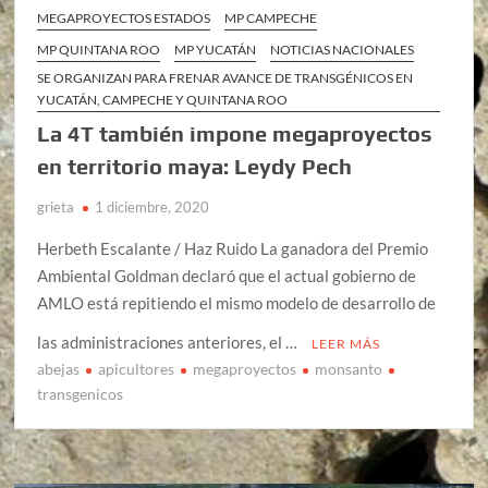
MEGAPROYECTOS ESTADOS
MP CAMPECHE
MP QUINTANA ROO
MP YUCATÁN
NOTICIAS NACIONALES
SE ORGANIZAN PARA FRENAR AVANCE DE TRANSGÉNICOS EN
YUCATÁN, CAMPECHE Y QUINTANA ROO
La 4T también impone megaproyectos
en territorio maya: Leydy Pech
grieta
1 diciembre, 2020
Herbeth Escalante / Haz Ruido La ganadora del Premio
Ambiental Goldman declaró que el actual gobierno de
AMLO está repitiendo el mismo modelo de desarrollo de
las administraciones anteriores, el …
LEER MÁS
abejas
apicultores
megaproyectos
monsanto
transgenicos