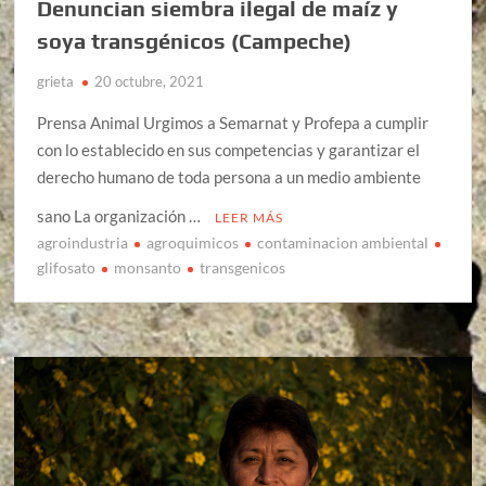
Denuncian siembra ilegal de maíz y
soya transgénicos (Campeche)
grieta
20 octubre, 2021
Prensa Animal Urgimos a Semarnat y Profepa a cumplir
con lo establecido en sus competencias y garantizar el
derecho humano de toda persona a un medio ambiente
sano La organización …
LEER MÁS
agroindustria
agroquimicos
contaminacion ambiental
glifosato
monsanto
transgenicos