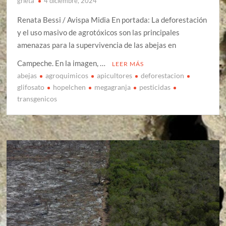
grieta
4 diciembre, 2024
Renata Bessi / Avispa Midia En portada: La deforestación
y el uso masivo de agrotóxicos son las principales
amenazas para la supervivencia de las abejas en
Campeche. En la imagen, …
LEER MÁS
abejas
agroquimicos
apicultores
deforestacion
glifosato
hopelchen
megagranja
pesticidas
transgenicos