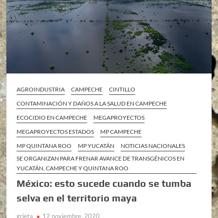
AGROINDUSTRIA
CAMPECHE
CINTILLO
CONTAMINACIÓN Y DAÑOS A LA SALUD EN CAMPECHE
ECOCIDIO EN CAMPECHE
MEGAPROYECTOS
MEGAPROYECTOS ESTADOS
MP CAMPECHE
MP QUINTANA ROO
MP YUCATÁN
NOTICIAS NACIONALES
SE ORGANIZAN PARA FRENAR AVANCE DE TRANSGÉNICOS EN
YUCATÁN, CAMPECHE Y QUINTANA ROO
México: esto sucede cuando se tumba
selva en el territorio maya
grieta
12 noviembre, 2020