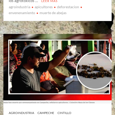
los agrotóxicos …
LEER MÁS
agroindustria
apicultores
deforestacion
envenenamiento
muerte de abejas
AGROINDUSTRIA
CAMPECHE
CINTILLO