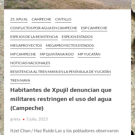
25. XPUJIL
CAMPECHE
CINTILLO
CONFLICTOS POR AGUA EN CAMPECHE
ESP CAMPECHE
ESPEJOS DE LA RESISTENCIA
ESPEJOS ESTADOS
MEGAPROYECTOS
MEGAPROYECTOS ESTADOS
MP CAMPECHE
MP QUINTANA ROO
MP YUCATÁN
NOTICIAS NACIONALES
RESISTENCIA AL TREN MAYA EN LA PENÍNSULA DE YUCATÁN
TREN MAYA
Habitantes de Xpujil denuncian que
militares restringen el uso del agua
(Campeche)
grieta
3 julio, 2023
Itzel Chan / Haz Ruido Las y los pobladores observaron