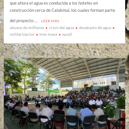
que ahora el agua es conducida a los hoteles en
construcción cerca de Calakmul, los cuales forman parte
del proyecto …
LEER MÁS
abusos de militares
crisis del agua
desabasto de agua
militarizacion
tren maya
xpujil