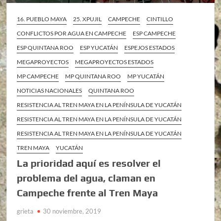
16. PUEBLO MAYA
25. XPUJIL
CAMPECHE
CINTILLO
CONFLICTOS POR AGUA EN CAMPECHE
ESP CAMPECHE
ESP QUINTANA ROO
ESP YUCATÁN
ESPEJOS ESTADOS
MEGAPROYECTOS
MEGAPROYECTOS ESTADOS
MP CAMPECHE
MP QUINTANA ROO
MP YUCATÁN
NOTICIAS NACIONALES
QUINTANA ROO
RESISTENCIA AL TREN MAYA EN LA PENÍNSULA DE YUCATÁN
RESISTENCIA AL TREN MAYA EN LA PENÍNSULA DE YUCATÁN
RESISTENCIA AL TREN MAYA EN LA PENÍNSULA DE YUCATÁN
TREN MAYA
YUCATÁN
La prioridad aquí es resolver el
problema del agua, claman en
Campeche frente al Tren Maya
grieta
30 noviembre, 2019