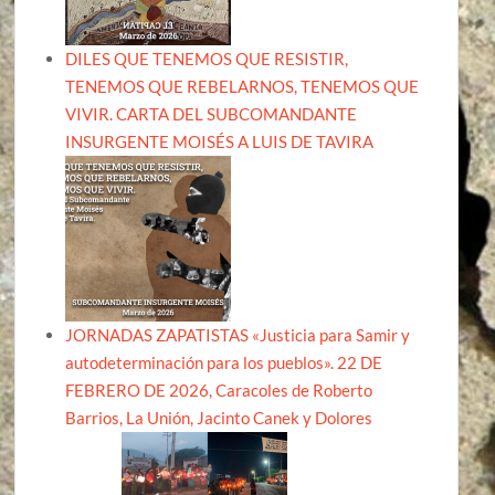
DILES QUE TENEMOS QUE RESISTIR,
TENEMOS QUE REBELARNOS, TENEMOS QUE
VIVIR. CARTA DEL SUBCOMANDANTE
INSURGENTE MOISÉS A LUIS DE TAVIRA
JORNADAS ZAPATISTAS «Justicia para Samir y
autodeterminación para los pueblos». 22 DE
FEBRERO DE 2026, Caracoles de Roberto
Barrios, La Unión, Jacinto Canek y Dolores