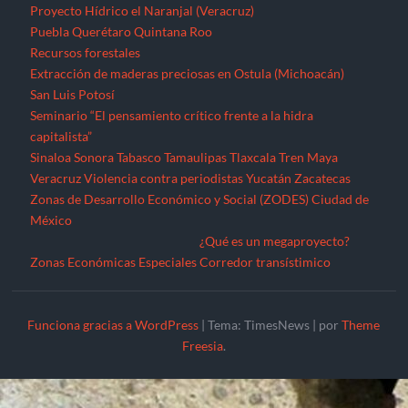
Proyecto Hídrico el Naranjal (Veracruz)
Puebla
Querétaro
Quintana Roo
Recursos forestales
Extracción de maderas preciosas en Ostula (Michoacán)
San Luis Potosí
Seminario “El pensamiento crítico frente a la hidra
capitalista”
Sinaloa
Sonora
Tabasco
Tamaulipas
Tlaxcala
Tren Maya
Veracruz
Violencia contra periodistas
Yucatán
Zacatecas
Zonas de Desarrollo Económico y Social (ZODES) Ciudad de
México
¿Qué es un megaproyecto?
Zonas Económicas Especiales
Corredor transístimico
Funciona gracias a WordPress
|
Tema: TimesNews
|
por
Theme
Freesia
.