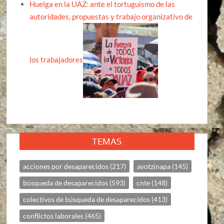
Huelga en la UAZ: ante el tortuguismo de las
autoridades, propuestas y trabajo organizativo de
los trabajadores
TEMAS
acciones por desaparecidos
(217)
ayotzinapa
(145)
búsqueda de desaparecidos
(593)
cnte
(148)
colectivos de búsqueda de desaparecidos
(413)
conflictos laborales
(465)