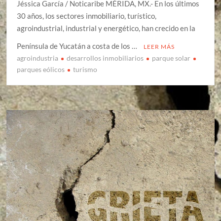
Jéssica García / Noticaribe MÉRIDA, MX.- En los últimos
30 años, los sectores inmobiliario, turístico,
agroindustrial, industrial y energético, han crecido en la
Península de Yucatán a costa de los …
LEER MÁS
agroindustria
desarrollos inmobiliarios
parque solar
parques eólicos
turismo