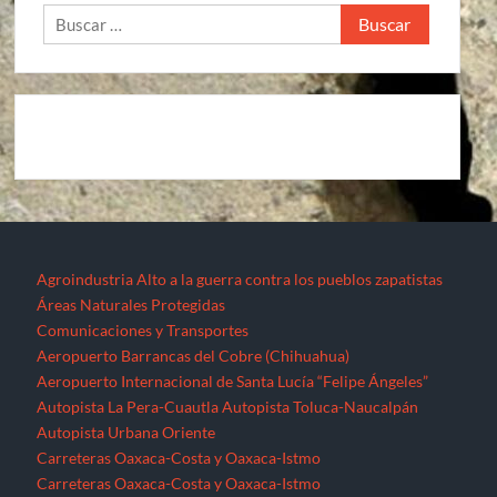
Buscar:
Agroindustria
Alto a la guerra contra los pueblos zapatistas
Áreas Naturales Protegidas
Comunicaciones y Transportes
Aeropuerto Barrancas del Cobre (Chihuahua)
Aeropuerto Internacional de Santa Lucía “Felipe Ángeles”
Autopista La Pera-Cuautla
Autopista Toluca-Naucalpán
Autopista Urbana Oriente
Carreteras Oaxaca-Costa y Oaxaca-Istmo
Carreteras Oaxaca-Costa y Oaxaca-Istmo