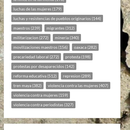
luchas de las mujeres
(179)
luchas y resistencias de pueblos originarios
(144)
maestros
(239)
migrantes
(312)
militarizacion
(272)
mineria
(340)
movilizaciones maestros
(156)
oaxaca
(282)
precariedad laboral
(272)
protesta
(198)
protestas por desaparecidos
(142)
reforma educativa
(512)
represion
(289)
tren maya
(382)
violencia contra las mujeres
(407)
violencia contra mujeres
(159)
violencia contra periodistas
(327)