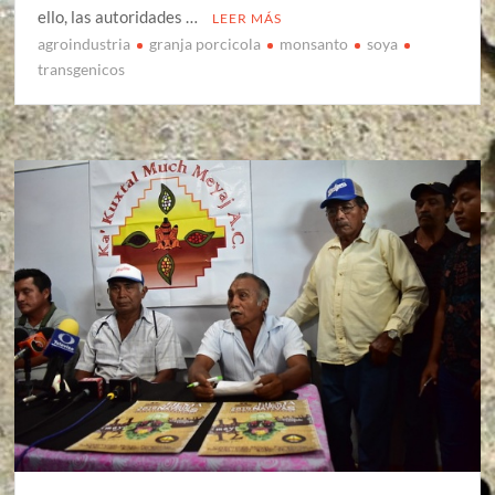
ello, las autoridades …
LEER MÁS
agroindustria
granja porcicola
monsanto
soya
transgenicos