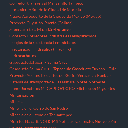
Corredor transversal Manzanillo-Tampico
Libramiento Sur de la Ciudad de Morelia
Nuevo Aeropuerto de la Ciudad de México (México)
Proyecto Cuyutlán-Puerto (Colima)
Supercarretera Mazatlán-Durango
Contacto
Corredores industriales
Desaparecidos
Espejos de la resistencia
Feminicidios
Fracturación Hidráulica (Fracking)
Hidrocarburos
Gasoducto Jaltipan – Salina Cruz
Gasoducto Salina Cruz – Tapachula
Gasoducto Tuxpan – Tula
Proyecto Aceites Terciarios del Golfo (Veracruz y Puebla)
Sistema de Transporte de Gas Natural Norte-Noroeste
Home
Jornaleros
MEGAPROYECTOS
Michoacán
Migrantes
Militarización
Minería
Minería en el Cerro de San Pedro
Minería en el Istmo de Tehuantepec
Morelos
Nayarit
NOTICIAS
Noticias Nacionales
Nuevo León
Oaxaca
Palabras del EZLN