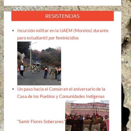
RESISTENCIAS
Incursión militar en la UAEM (Morelos) durante
paro estudiantil por feminicidios
Un paso hacia el Común en el aniversario de la
Casa de los Pueblos y Comunidades Indígenas
“Samir Flores Soberanes”