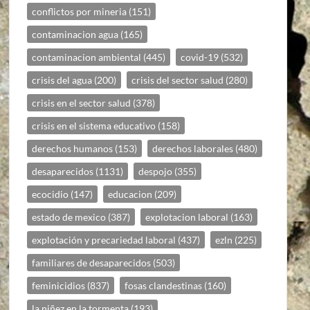
conflictos por mineria
(151)
contaminacion agua
(165)
contaminacion ambiental
(445)
covid-19
(532)
crisis del agua
(200)
crisis del sector salud
(280)
crisis en el sector salud
(378)
crisis en el sistema educativo
(158)
derechos humanos
(153)
derechos laborales
(480)
desaparecidos
(1131)
despojo
(355)
ecocidio
(147)
educacion
(209)
estado de mexico
(387)
explotacion laboral
(163)
explotación y precariedad laboral
(437)
ezln
(225)
familiares de desaparecidos
(503)
feminicidios
(837)
fosas clandestinas
(160)
la niñez en la tormenta
(193)