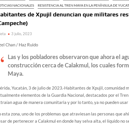
OTICIAS NACIONALES
RESISTENCIA AL TREN MAYA EN LA PENÍNSULA DE YUCA
abitantes de Xpujil denuncian que militares res
Campeche)
ieta
3 julio, 2023
zel Chan / Haz Ruido
Las y los pobladores observaron que ahora el ag
construcción cerca de Calakmul, los cuales form
Maya.
rida, Yucatán, 3 de julio de 2023.-Habitantes de Xpujil, comunidad
tualmente elementos de la Guardia Nacional, destacados por el Tren
traían agua de manera comunitaria y por lo tanto, ya no pueden usar 
 esta zona, uno de los problemas que atraviesan las personas que ahí
sar de pertenecer a Calakmul en donde hay selva alta, el líquido no se