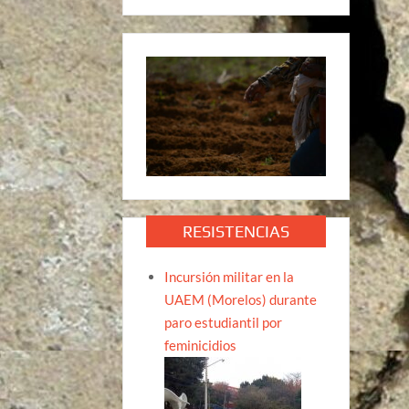
RESISTENCIAS
Incursión militar en la
UAEM (Morelos) durante
paro estudiantil por
feminicidios