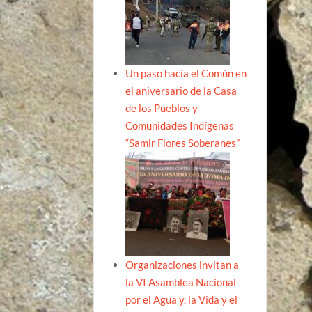
Un paso hacia el Común en
el aniversario de la Casa
de los Pueblos y
Comunidades Indígenas
“Samir Flores Soberanes”
Organizaciones invitan a
la VI Asamblea Nacional
por el Agua y, la Vida y el