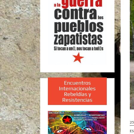
Encuentros
Internacionales
Rebeldías y
Resistencias
25
ES