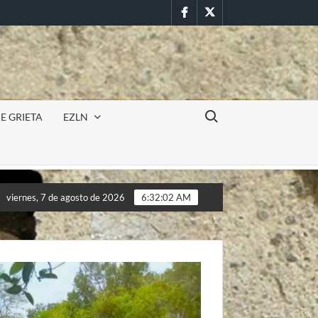
Facebook
Twitter
Buscar:
E GRIETA
EZLN
ilitar en la UAEM (Morelos) durante paro estudiantil por feminici
viernes, 7 de agosto de 2026
6:32:05 AM
ilitar en la UAEM (Morelos) durante paro estudiantil por feminici