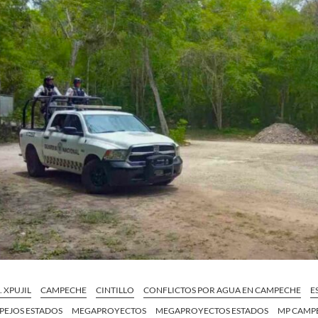
. XPUJIL
CAMPECHE
CINTILLO
CONFLICTOS POR AGUA EN CAMPECHE
E
PEJOS ESTADOS
MEGAPROYECTOS
MEGAPROYECTOS ESTADOS
MP CAMP