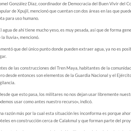
mel González Díaz, coordinador de Democracia del Buen Vivir del Co
pular de Xpujil, mencionó que cuentan con dos áreas en las que puede
pta para uso humano.
l agua de ahí tiene mucho yeso, es muy pesada, así que de forma gen
 la lluvia», mencionó.
mentó que del único punto donde pueden extraer agua, ya no es posib
gar.
tes de las construcciones del Tren Maya, habitantes de la comunidad
ro desde entonces son elementos de la Guardia Nacional y el Ejérci
gilancia.
esde que esto pasa, los militares no nos dejan usar libremente nues
demos usar como antes nuestro recurso», indicó.
a razón más por la cual esta situación les inconforma es porque ahor
teles en construcción cerca de Calakmul y que forman parte del proy