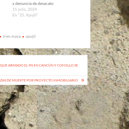
y denuncia de desacato
15 julio, 2024
En "25. Xpujil"
tren maya
xpujil
AQUE ARMADO EL 9N EN CANCÚN Y CON ELLO SE
ZAS DE MUERTE POR PROYECTO INMOBILIARIO