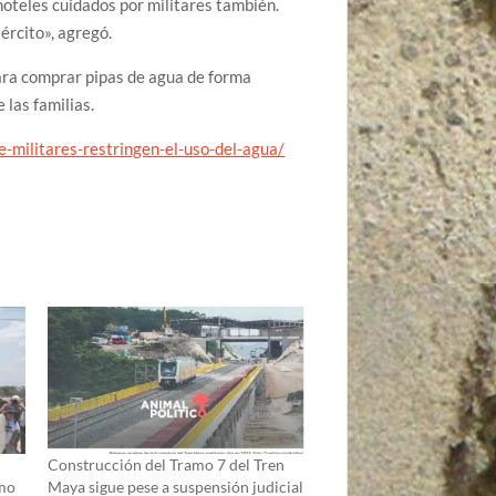
 hoteles cuidados por militares también.
ército», agregó.
para comprar pipas de agua de forma
 las familias.
-militares-restringen-el-uso-del-agua/
Construcción del Tramo 7 del Tren
amo
Maya sigue pese a suspensión judicial