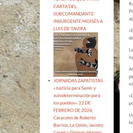
Ro
CARTA DEL
Po
SUBCOMANDANTE
a
INSURGENTE MOISÉS A
LUIS DE TAVIRA
«E
de
La
lu
An
pe
JORNADAS ZAPATISTAS
vi
«Justicia para Samir y
autodeterminación para
«D
los pueblos». 22 DE
po
FEBRERO DE 2026,
Un
Caracoles de Roberto
ho
Barrios, La Unión, Jacinto
Canek y Dolores Hidalgo