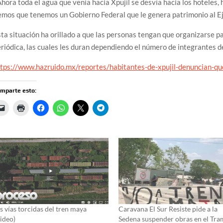
hora toda el agua que venía hacia Xpujil se desvía hacia los hoteles,
mos que tenemos un Gobierno Federal que le genera patrimonio al Ej
ta situación ha orillado a que las personas tengan que organizarse 
riódica, las cuales les duran dependiendo el número de integrantes de
tps://www.hazruido.mx/reportes/habitantes-de-xpujil-denuncian-que
mparte esto:
s vías torcidas del tren maya
Caravana El Sur Resiste pide a la
ideo)
Sedena suspender obras en el Tr