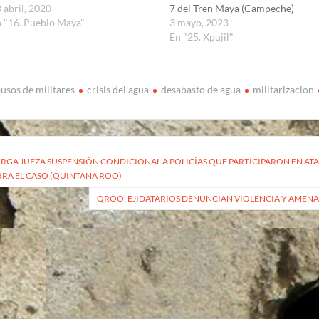
 abril, 2020
7 del Tren Maya (Campeche)
 "16. Pueblo Maya"
3 mayo, 2023
En "25. Xpujil"
usos de militares
crisis del agua
desabasto de agua
militarizacion
vegación
RGA JUEZA SUSPENSIÓN CONDICIONAL A POLICÍAS QUE PARTICIPARON EN AT
RRA EL CASO (QUINTANA ROO)
radas
QROO: EJIDATARIOS DENUNCIAN VIOLENCIA Y AMENA