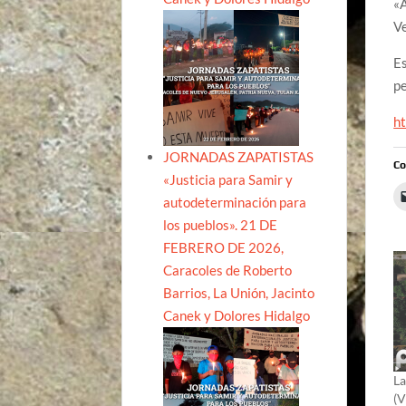
«A
Ve
Es
pe
ht
JORNADAS ZAPATISTAS
Co
«Justicia para Samir y
autodeterminación para
los pueblos». 21 DE
FEBRERO DE 2026,
Caracoles de Roberto
Barrios, La Unión, Jacinto
Canek y Dolores Hidalgo
La
(V