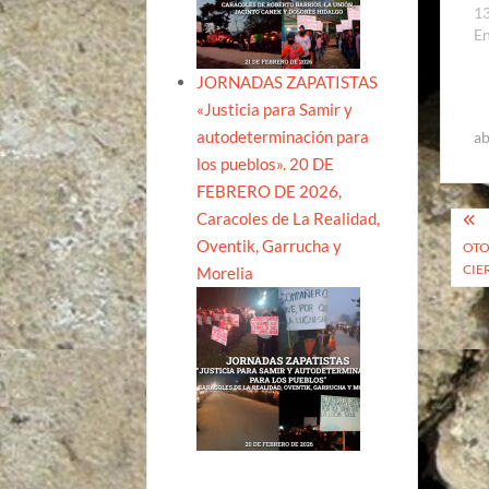
13
En
JORNADAS ZAPATISTAS
«Justicia para Samir y
autodeterminación para
ab
los pueblos». 20 DE
FEBRERO DE 2026,
Na
Caracoles de La Realidad,
Oventik, Garrucha y
OTO
de
CIE
Morelia
ent