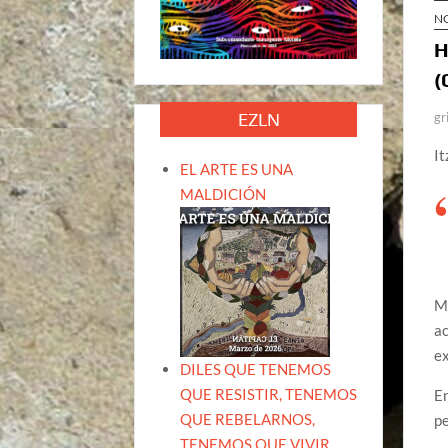
N
H
(
EZLN
gr
It
EL ARTE ES UNA
MALDICIÓN
Mé
ac
ex
DILES QUE TENEMOS
QUE RESISTIR, TENEMOS
En
QUE REBELARNOS,
pe
TENEMOS QUE VIVIR.