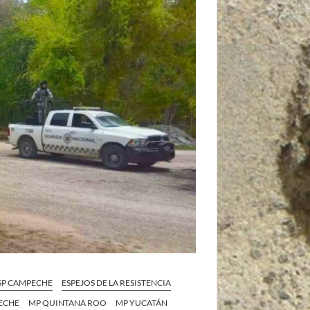
SP CAMPECHE
ESPEJOS DE LA RESISTENCIA
ECHE
MP QUINTANA ROO
MP YUCATÁN