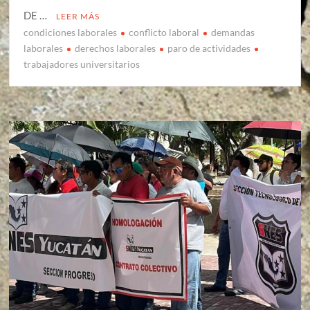
DE …
LEER MÁS
condiciones laborales
conflicto laboral
demandas
laborales
derechos laborales
paro de actividades
trabajadores universitarios