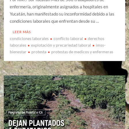
enfermería, originalmente asignados a hospitales en
Yucatán, han manifestado su inconformidad debido a las
condiciones laborales que enfrentan desde su …
LEER MÁS
condiciones laborales
conflicto laboral
derechos
laborales
explotación y precariedad laboral
imss-
bienestar
protesta
protestas de medicos y enfermeras