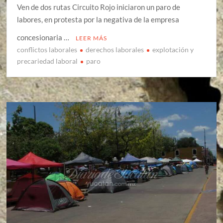
Ven de dos rutas Circuito Rojo iniciaron un paro de
labores, en protesta por la negativa de la empresa
concesionaria …
LEER MÁS
conflictos laborales
derechos laborales
explotación y
precariedad laboral
paro