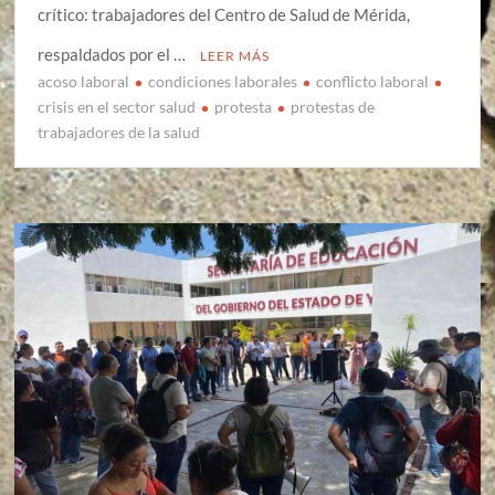
crítico: trabajadores del Centro de Salud de Mérida,
respaldados por el …
LEER MÁS
acoso laboral
condiciones laborales
conflicto laboral
crisis en el sector salud
protesta
protestas de
trabajadores de la salud