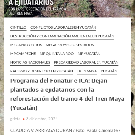
CINTILLO
CONFLICTOS LABORALES EN YUCATÁN
DESTRUCCIÓN Y CONTAMINACIÓN AMBIENTAL EN YUCATÁN
MEGAPROYECTOS
MEGAPROYECTOS ESTADOS
MP CAMPECHE
MP QUINTANA ROO
MP YUCATÁN
NOTICIAS NACIONALES
PRECARIEDAD LABORAL EN YUCATÁN
RACISMO Y DESPRECIO EN YUCATÁN
TREN MAYA
YUCATÁN
Programa del Fonatur e ICA: Dejan
plantados a ejidatarios con la
reforestación del tramo 4 del Tren Maya
(Yucatán)
grieta
3 diciembre, 2024
CLAUDIA V. ARRIAGA DURÁN / Foto: Paola Chiomate /