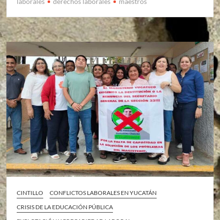
laborales
derechos laborales
maestros
CINTILLO
CONFLICTOS LABORALES EN YUCATÁN
CRISIS DE LA EDUCACIÓN PÚBLICA