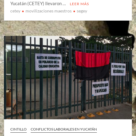
Yucatán (CETEY) llevaron …
LEER MÁS
cetey
movilizaciones maestros
segey
CINTILLO
CONFLICTOS LABORALES EN YUCATÁN