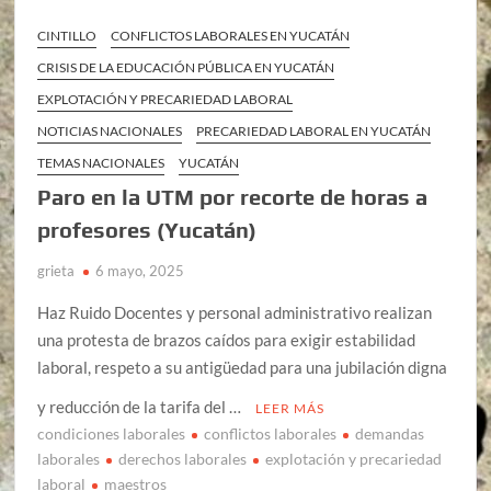
CINTILLO
CONFLICTOS LABORALES EN YUCATÁN
CRISIS DE LA EDUCACIÓN PÚBLICA EN YUCATÁN
EXPLOTACIÓN Y PRECARIEDAD LABORAL
NOTICIAS NACIONALES
PRECARIEDAD LABORAL EN YUCATÁN
TEMAS NACIONALES
YUCATÁN
Paro en la UTM por recorte de horas a
profesores (Yucatán)
grieta
6 mayo, 2025
Haz Ruido Docentes y personal administrativo realizan
una protesta de brazos caídos para exigir estabilidad
laboral, respeto a su antigüedad para una jubilación digna
y reducción de la tarifa del …
LEER MÁS
condiciones laborales
conflictos laborales
demandas
laborales
derechos laborales
explotación y precariedad
laboral
maestros