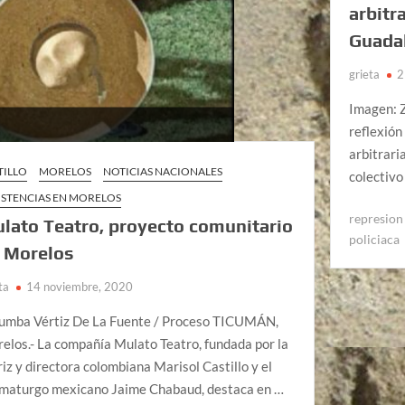
arbitr
Guadal
grieta
2
Imagen: Z
reflexión
arbitrari
TILLO
MORELOS
NOTICIAS NACIONALES
colectivo
ISTENCIAS EN MORELOS
represion 
lato Teatro, proyecto comunitario
policiaca
 Morelos
ta
14 noviembre, 2020
umba Vértiz De La Fuente / Proceso TICUMÁN,
elos.- La compañía Mulato Teatro, fundada por la
riz y directora colombiana Marisol Castillo y el
maturgo mexicano Jaime Chabaud, destaca en …