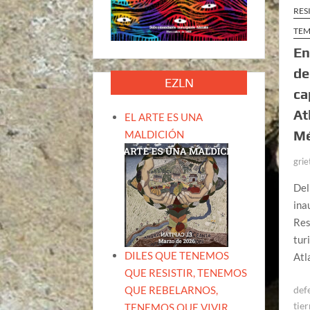
RES
TEM
En
de
EZLN
ca
At
EL ARTE ES UNA
Mé
MALDICIÓN
grie
Del
ina
Res
tur
DILES QUE TENEMOS
Atl
QUE RESISTIR, TENEMOS
QUE REBELARNOS,
defe
tier
TENEMOS QUE VIVIR.