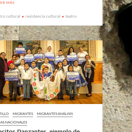
EER MÁS
tro cultural
resistencia cultural
teatro
TILLO
MIGRANTES
MIGRANTES ANÁLISIS
AS NACIONALES
ecitos Danzantes, ejemplo de