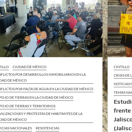
TILLO
CIUDAD DE MÉXICO
CINTILLO
FLICTOS POR DESARROLLOS INMOBILIARIOS EN LA
CRISIS DE
DAD DE MÉXICO
NOTICIAS
FLICTOS POR FALTA DE AGUA EN LA CIUDAD DE MÉXICO
TEMAS NA
POJO DE TIERRAS EN LA CIUDAD DE MÉXICO
Estudi
POJO DE TIERRAS Y TERRITORIOS
frente
ILIZACIONES Y PROTESTAS DE HABITANTES DE LA
Jalisc
DAD DE MÉXICO
(Jalisc
ICIAS NACIONALES
RESISTENCIAS