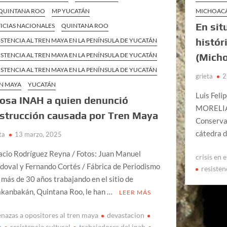
QUINTANA ROO
MP YUCATÁN
MICHOAC
En sit
ICIAS NACIONALES
QUINTANA ROO
histór
ISTENCIA AL TREN MAYA EN LA PENÍNSULA DE YUCATÁN
ISTENCIA AL TREN MAYA EN LA PENÍNSULA DE YUCATÁN
(Mich
ISTENCIA AL TREN MAYA EN LA PENÍNSULA DE YUCATÁN
grieta
2
N MAYA
YUCATÁN
Luis Feli
osa INAH a quien denunció
MORELIA, 
strucción causada por Tren Maya
Conservat
cátedra d
ta
13 marzo, 2025
acio Rodríguez Reyna / Fotos: Juan Manuel
crisis en 
doval y Fernando Cortés / Fábrica de Periodismo
resisten
 más de 30 años trabajando en el sitio de
kanbakán, Quintana Roo, le han …
LEER MÁS
nazas a opositores al tren maya
devastacion
h
resistencia cultural
trabajadores del inah