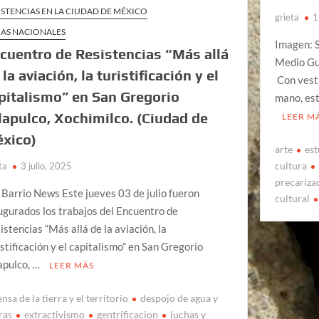
ISTENCIAS EN LA CIUDAD DE MÉXICO
grieta
1
AS NACIONALES
Imagen: 
cuentro de Resistencias “Más allá
Medio Gua
 la aviación, la turistificación y el
Con vest
pitalismo” en San Gregorio
mano, est
lapulco, Xochimilco. (Ciudad de
LEER M
xico)
arte
est
cultura
ta
3 julio, 2025
precariza
 Barrio News Este jueves 03 de julio fueron
cultural
ugurados los trabajos del Encuentro de
istencias “Más allá de la aviación, la
istificación y el capitalismo” en San Gregorio
apulco, …
LEER MÁS
nsa de la tierra y el territorio
despojo de agua y
ras
extractivismo
gentrificacion
luchas y