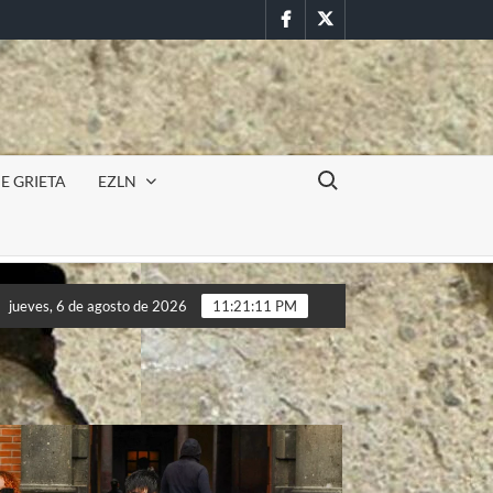
Facebook
Twitter
Buscar:
E GRIETA
EZLN
cursión militar en la UAEM (Morelos) durante paro estudiantil po
jueves, 6 de agosto de 2026
11:21:13 PM
cursión militar en la UAEM (Morelos) durante paro estudiantil po