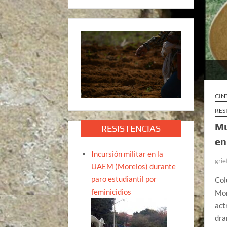
CIN
RES
Mu
RESISTENCIAS
en
Incursión militar en la
grie
UAEM (Morelos) durante
paro estudiantil por
Col
feminicidios
Mor
act
dra