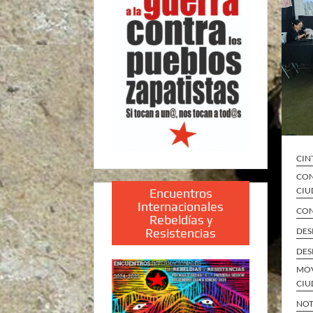
CIN
CON
CIU
Encuentros
Internacionales
CON
Rebeldías y
Resistencias
DES
DES
MOV
CIU
NOT