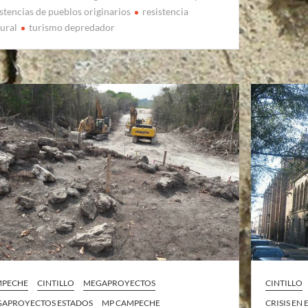
istencias de pueblos originarios
resistencia
tural
turismo depredador
MPECHE
CINTILLO
MEGAPROYECTOS
CINTILLO
APROYECTOS ESTADOS
MP CAMPECHE
CRISIS EN