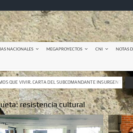
MAS NACIONALES
MEGAPROYECTOS
CNI
NOTAS D
OMANDANTE INSURGENTE MOISÉS A LUIS DE TAVIRA
In
OMANDANTE INSURGENTE MOISÉS A LUIS DE TAVIRA
In
queta:
resistencia cultural