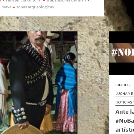
n maya
zonas arqueologicas
CINTILLO
LUCHA Y R
NOTICIAS
Ante l
#NoBa
artíst