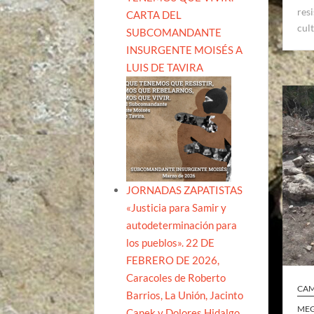
res
CARTA DEL
cul
SUBCOMANDANTE
INSURGENTE MOISÉS A
LUIS DE TAVIRA
JORNADAS ZAPATISTAS
«Justicia para Samir y
autodeterminación para
los pueblos». 22 DE
FEBRERO DE 2026,
Caracoles de Roberto
CA
Barrios, La Unión, Jacinto
MEG
Canek y Dolores Hidalgo