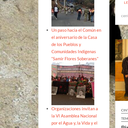
L
cen
Un paso hacia el Común en
el aniversario de la Casa
de los Pueblos y
Comunidades Indígenas
“Samir Flores Soberanes”
Organizaciones invitan a
CIN
la VI Asamblea Nacional
TEM
por el Agua y, la Vida y el
Pi