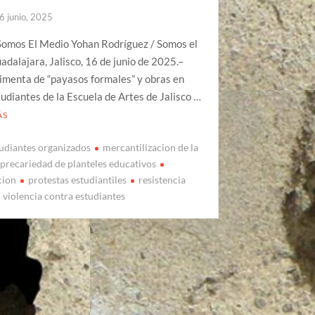
6 junio, 2025
Somos El Medio Yohan Rodríguez / Somos el
dalajara, Jalisco, 16 de junio de 2025.–
imenta de “payasos formales” y obras en
udiantes de la Escuela de Artes de Jalisco …
ÁS
udiantes organizados
mercantilizacion de la
precariedad de planteles educativos
cion
protestas estudiantiles
resistencia
violencia contra estudiantes