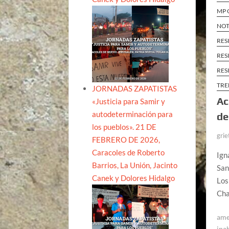
MP 
NOT
RES
RES
RES
TRE
JORNADAS ZAPATISTAS
Ac
«Justicia para Samir y
autodeterminación para
de
los pueblos». 21 DE
grie
FEBRERO DE 2026,
Caracoles de Roberto
Ign
Barrios, La Unión, Jacinto
San
Canek y Dolores Hidalgo
Los
Cha
ame
ina