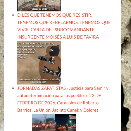
DILES QUE TENEMOS QUE RESISTIR,
TENEMOS QUE REBELARNOS, TENEMOS QUE
VIVIR. CARTA DEL SUBCOMANDANTE
INSURGENTE MOISÉS A LUIS DE TAVIRA
JORNADAS ZAPATISTAS «Justicia para Samir y
autodeterminación para los pueblos». 22 DE
FEBRERO DE 2026, Caracoles de Roberto
Barrios, La Unión, Jacinto Canek y Dolores