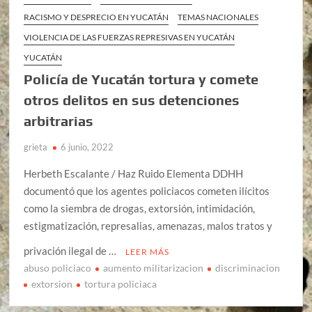
RACISMO Y DESPRECIO EN YUCATÁN
TEMAS NACIONALES
VIOLENCIA DE LAS FUERZAS REPRESIVAS EN YUCATÁN
YUCATÁN
Policía de Yucatán tortura y comete
otros delitos en sus detenciones
arbitrarias
grieta
6 junio, 2022
Herbeth Escalante / Haz Ruido Elementa DDHH
documentó que los agentes policiacos cometen ilícitos
como la siembra de drogas, extorsión, intimidación,
estigmatización, represalias, amenazas, malos tratos y
privación ilegal de …
LEER MÁS
abuso policiaco
aumento militarizacion
discriminacion
extorsion
tortura policiaca