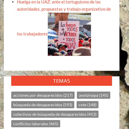
Huelga en la UAZ: ante el tortuguismo de las
autoridades, propuestas y trabajo organizativo de
los trabajadores
TEMAS
acciones por desaparecidos
(217)
ayotzinapa
(145)
búsqueda de desaparecidos
(593)
cnte
(148)
colectivos de búsqueda de desaparecidos
(413)
conflictos laborales
(465)