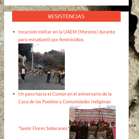
RESISTENCIAS
Incursión militar en la UAEM (Morelos) durante
paro estudiantil por feminicidios
Un paso hacia el Común en el aniversario de la
Casa de los Pueblos y Comunidades Indígenas
“Samir Flores Soberanes”