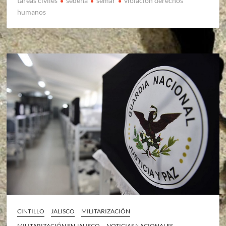
tareas civiles
sedena
semar
violacion derechos
humanos
CINTILLO
JALISCO
MILITARIZACIÓN
MILITARIZACIÓN EN JALISCO
NOTICIAS NACIONALES