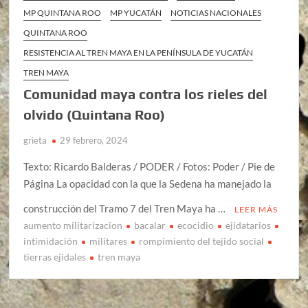
MP QUINTANA ROO
MP YUCATÁN
NOTICIAS NACIONALES
QUINTANA ROO
RESISTENCIA AL TREN MAYA EN LA PENÍNSULA DE YUCATÁN
TREN MAYA
Comunidad maya contra los rieles del
olvido (Quintana Roo)
grieta
29 febrero, 2024
Texto: Ricardo Balderas / PODER / Fotos: Poder / Pie de
Página La opacidad con la que la Sedena ha manejado la
construcción del Tramo 7 del Tren Maya ha …
LEER MÁS
aumento militarizacion
bacalar
ecocidio
ejidatarios
intimidación
militares
rompimiento del tejido social
tierras ejidales
tren maya