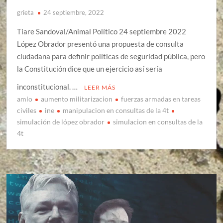
grieta
24 septiembre, 2022
Tiare Sandoval/Animal Político 24 septiembre 2022
López Obrador presentó una propuesta de consulta
ciudadana para definir políticas de seguridad pública, pero
la Constitución dice que un ejercicio así sería
inconstitucional. …
LEER MÁS
amlo
aumento militarizacion
fuerzas armadas en tareas
civiles
ine
manipulacion en consultas de la 4t
simulación de lópez obrador
simulacion en consultas de la
4t