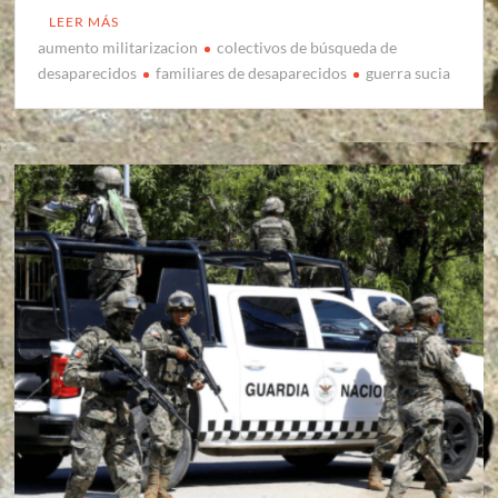
LEER MÁS
aumento militarizacion
colectivos de búsqueda de
desaparecidos
familiares de desaparecidos
guerra sucia