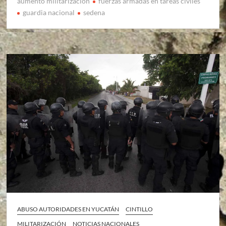
aumento militarizacion
fuerzas armadas en tareas civiles
guardia nacional
sedena
ABUSO AUTORIDADES EN YUCATÁN
CINTILLO
MILITARIZACIÓN
NOTICIAS NACIONALES