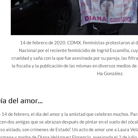
14 de febrero de 2020. CDMX. Feministas protestaron al de
Nacional por el reciente feminicidio de Ingrid Escamilla, cu
crueldad y saña con la que fue asesinada por su pareja, las filtr
la fiscalía y la publicación de las mismas en diversos medios d
Ha González.
ía del amor…
 14 de febrero, el día del amor y la amistad que celebran muchos. Par
cen dos amigas que se abrazan después de pintar en el suelo del zócalo
so aislado, son crímenes de Estado”. Un acto de amor une a Laura Vel
rmana y madre de Diana Velázquez Florencio, asesinada el 2 de julio