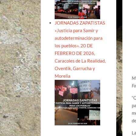
JORNADAS ZAPATISTAS
«Justicia para Samir y
autodeterminación para
los pueblos». 20 DE
FEBRERO DE 2026,
Caracoles de La Realidad,
Oventik, Garrucha y
Morelia
Mu
Fo
“Q
pa
mu
de
La