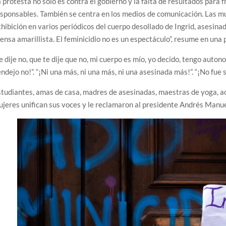
 protesta no sólo es contra el gobierno y la falta de resultados para f
sponsables. También se centra en los medios de comunicación. Las m
hibición en varios periódicos del cuerpo desollado de Ingrid, asesinad
ensa amarillista. El feminicidio no es un espectáculo”, resume en una
e dije no, que te dije que no, mi cuerpo es mío, yo decido, tengo auton
ndejo no!”. “¡Ni una más, ni una más, ni una asesinada más!”. “¡No fue su
tudiantes, amas de casa, madres de asesinadas, maestras de yoga, act
jeres unifican sus voces y le reclamaron al presidente Andrés Manue