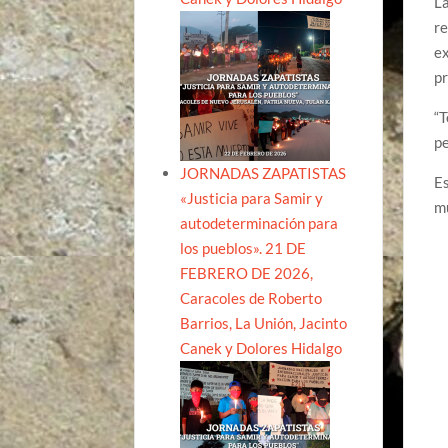
La
re
ex
pr
“T
pe
JORNADAS ZAPATISTAS
Es
«Justicia para Samir y
mu
autodeterminación para
los pueblos». 21 DE
FEBRERO DE 2026,
Caracoles de Roberto
Barrios, La Unión, Jacinto
Canek y Dolores Hidalgo