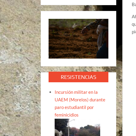
Ba
Ah
qu
pi
RESISTENCIAS
Incursión militar en la
UAEM (Morelos) durante
paro estudiantil por
feminicidios