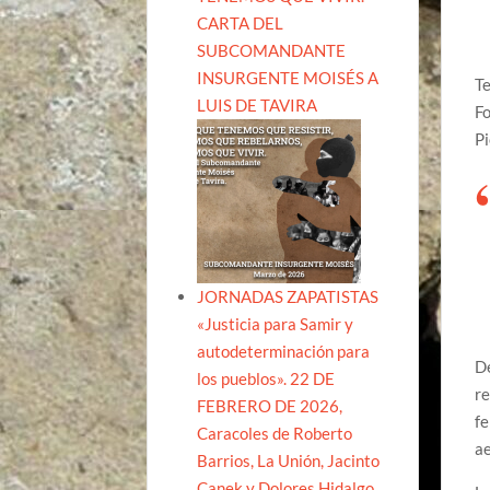
CARTA DEL
SUBCOMANDANTE
INSURGENTE MOISÉS A
Te
LUIS DE TAVIRA
Fo
Pi
JORNADAS ZAPATISTAS
«Justicia para Samir y
autodeterminación para
De
los pueblos». 22 DE
re
FEBRERO DE 2026,
fe
Caracoles de Roberto
ae
Barrios, La Unión, Jacinto
Canek y Dolores Hidalgo