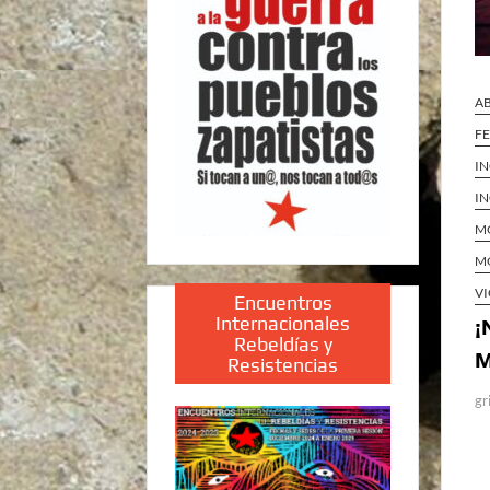
AB
F
IN
IN
MO
MO
VI
Encuentros
Internacionales
¡
Rebeldías y
M
Resistencias
gr