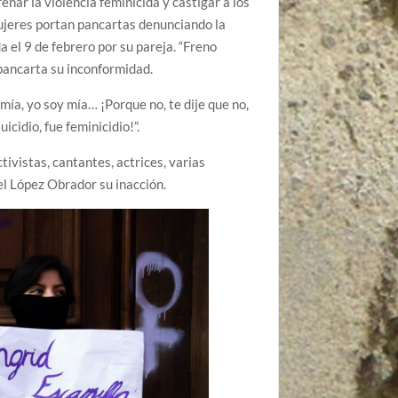
renar la violencia feminicida y castigar a los
ujeres portan pancartas denunciando la
a el 9 de febrero por su pareja. “Freno
 pancarta su inconformidad.
omía, yo soy mía… ¡Porque no, te dije que no,
icidio, fue feminicidio!”.
ivistas, cantantes, actrices, varias
l López Obrador su inacción.