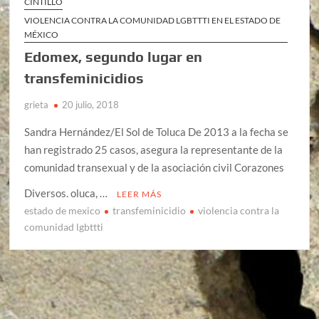
CINTILLO
VIOLENCIA CONTRA LA COMUNIDAD LGBTTTI EN EL ESTADO DE
MÉXICO
Edomex, segundo lugar en
transfeminicidios
grieta
20 julio, 2018
Sandra Hernández/El Sol de Toluca De 2013 a la fecha se
han registrado 25 casos, asegura la representante de la
comunidad transexual y de la asociación civil Corazones
Diversos. oluca, …
LEER MÁS
estado de mexico
transfeminicidio
violencia contra la
comunidad lgbttti