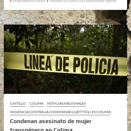
transfeminicidios
violencia contra la comunidad lgbttti
CINTILLO
COLIMA
NOTICIAS NACIONALES
VIOLENCIA CONTRA LA COMUNIDAD LGBTTTIQ+ EN COLIMA
Condenan asesinato de mujer
transgénero en Colima