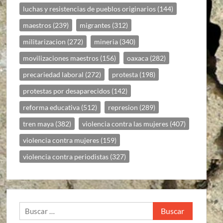
luchas y resistencias de pueblos originarios
(144)
maestros
(239)
migrantes
(312)
militarizacion
(272)
mineria
(340)
movilizaciones maestros
(156)
oaxaca
(282)
precariedad laboral
(272)
protesta
(198)
protestas por desaparecidos
(142)
reforma educativa
(512)
represion
(289)
tren maya
(382)
violencia contra las mujeres
(407)
violencia contra mujeres
(159)
violencia contra periodistas
(327)
Buscar: