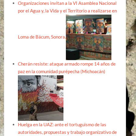
Organizaciones invitan a la VI Asamblea Nacional
por el Agua y, la Vida y el Territorio a realizarse en
Loma de Bácum, Sonora.
Cherán resiste: ataque armado rompe 14 años de
paz en la comunidad purépecha (Michoacán)
Huelga en la UAZ: ante el tortuguismo de las
autoridades, propuestas y trabajo organizativo de