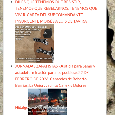
DILES QUE TENEMOS QUE RESISTIR,
TENEMOS QUE REBELARNOS, TENEMOS QUE
VIVIR. CARTA DEL SUBCOMANDANTE
INSURGENTE MOISÉS A LUIS DE TAVIRA
JORNADAS ZAPATISTAS «Justicia para Samir y
autodeterminación para los pueblos». 22 DE
FEBRERO DE 2026, Caracoles de Roberto
Barrios, La Unión, Jacinto Canek y Dolores
Hidalgo