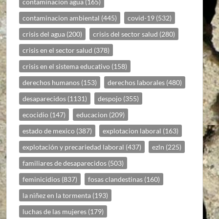
contaminacion agua
(165)
contaminacion ambiental
(445)
covid-19
(532)
crisis del agua
(200)
crisis del sector salud
(280)
crisis en el sector salud
(378)
crisis en el sistema educativo
(158)
derechos humanos
(153)
derechos laborales
(480)
desaparecidos
(1131)
despojo
(355)
ecocidio
(147)
educacion
(209)
estado de mexico
(387)
explotacion laboral
(163)
explotación y precariedad laboral
(437)
ezln
(225)
familiares de desaparecidos
(503)
feminicidios
(837)
fosas clandestinas
(160)
la niñez en la tormenta
(193)
luchas de las mujeres
(179)