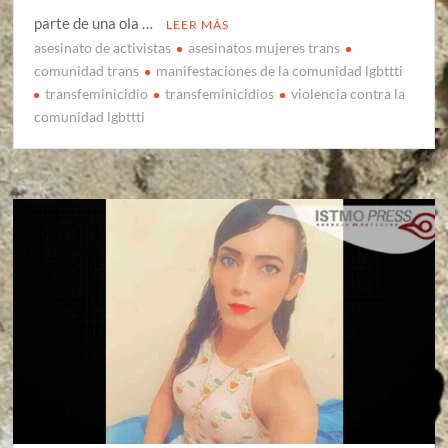
parte de una ola …
LEER MÁS
asesinato de activistas
asesinatos mujeres trans
comunidad trans
manifestaciones de la comunidad lgbttti
transfeminicidio
transfeminicidios
violencia contra la
comunidad lgbttti