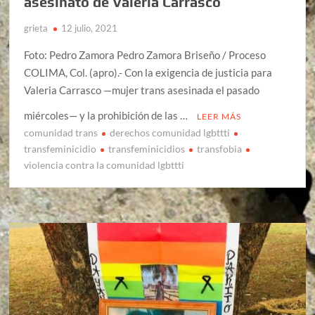
asesinato de Valeria Carrasco
grieta
12 julio, 2021
Foto: Pedro Zamora Pedro Zamora Briseño / Proceso
COLIMA, Col. (apro).- Con la exigencia de justicia para
Valeria Carrasco —mujer trans asesinada el pasado
miércoles— y la prohibición de las …
LEER MÁS
comunidad trans
derechos comunidad lgbttti
transfeminicidio
transfeminicidios
transfobia
violencia contra la comunidad lgbttti