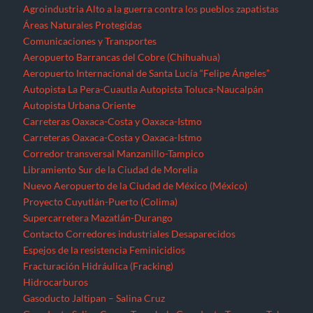
Agroindustria
Alto a la guerra contra los pueblos zapatistas
Áreas Naturales Protegidas
Comunicaciones y Transportes
Aeropuerto Barrancas del Cobre (Chihuahua)
Aeropuerto Internacional de Santa Lucía “Felipe Ángeles”
Autopista La Pera-Cuautla
Autopista Toluca-Naucalpán
Autopista Urbana Oriente
Carreteras Oaxaca-Costa y Oaxaca-Istmo
Carreteras Oaxaca-Costa y Oaxaca-Istmo
Corredor transversal Manzanillo-Tampico
Libramiento Sur de la Ciudad de Morelia
Nuevo Aeropuerto de la Ciudad de México (México)
Proyecto Cuyutlán-Puerto (Colima)
Supercarretera Mazatlán-Durango
Contacto
Corredores industriales
Desaparecidos
Espejos de la resistencia
Feminicidios
Fracturación Hidráulica (Fracking)
Hidrocarburos
Gasoducto Jaltipan – Salina Cruz