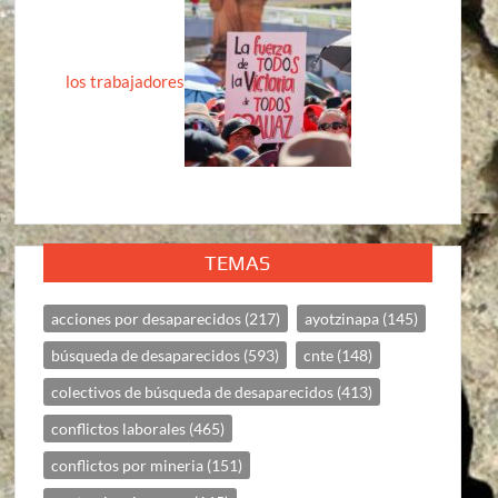
los trabajadores
TEMAS
acciones por desaparecidos
(217)
ayotzinapa
(145)
búsqueda de desaparecidos
(593)
cnte
(148)
colectivos de búsqueda de desaparecidos
(413)
conflictos laborales
(465)
conflictos por mineria
(151)