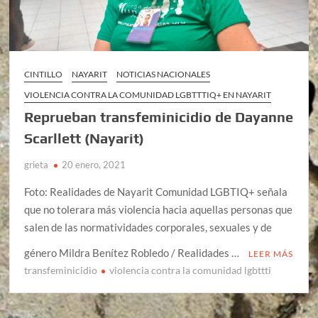
CINTILLO
NAYARIT
NOTICIAS NACIONALES
VIOLENCIA CONTRA LA COMUNIDAD LGBTTTIQ+ EN NAYARIT
Reprueban transfeminicidio de Dayanne
Scarllett (Nayarit)
grieta
20 enero, 2021
Foto: Realidades de Nayarit Comunidad LGBTIQ+ señala
que no tolerara más violencia hacia aquellas personas que
salen de las normatividades corporales, sexuales y de
género Mildra Benítez Robledo / Realidades …
LEER MÁS
transfeminicidio
violencia contra la comunidad lgbttti