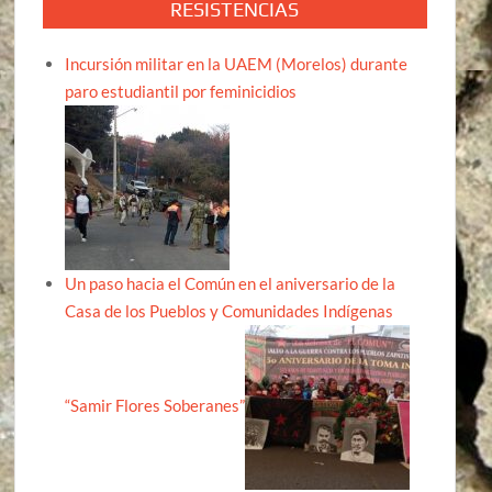
RESISTENCIAS
Incursión militar en la UAEM (Morelos) durante
paro estudiantil por feminicidios
Un paso hacia el Común en el aniversario de la
Casa de los Pueblos y Comunidades Indígenas
“Samir Flores Soberanes”