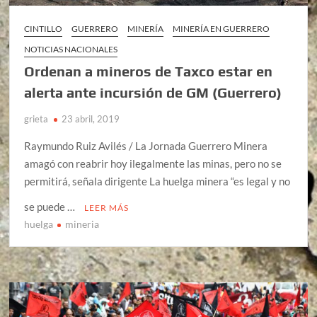
CINTILLO
GUERRERO
MINERÍA
MINERÍA EN GUERRERO
NOTICIAS NACIONALES
Ordenan a mineros de Taxco estar en
alerta ante incursión de GM (Guerrero)
grieta
23 abril, 2019
Raymundo Ruiz Avilés / La Jornada Guerrero Minera
amagó con reabrir hoy ilegalmente las minas, pero no se
permitirá, señala dirigente La huelga minera “es legal y no
se puede …
LEER MÁS
huelga
mineria