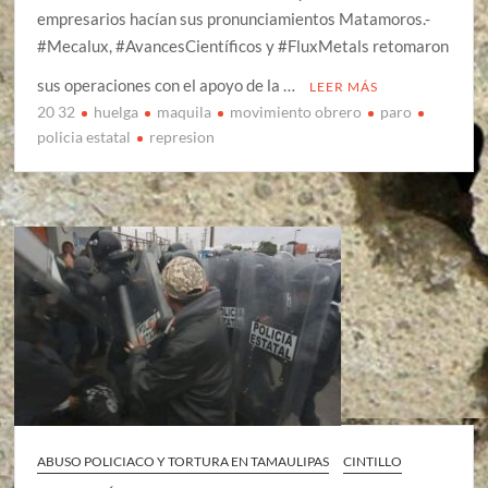
empresarios hacían sus pronunciamientos Matamoros.-
#Mecalux, #AvancesCientíficos y #FluxMetals retomaron
sus operaciones con el apoyo de la …
LEER MÁS
20 32
huelga
maquila
movimiento obrero
paro
policia estatal
represion
ABUSO POLICIACO Y TORTURA EN TAMAULIPAS
CINTILLO