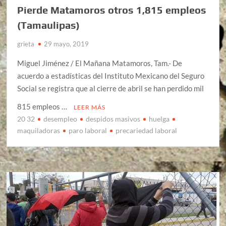
Pierde Matamoros otros 1,815 empleos
(Tamaulipas)
grieta
29 mayo, 2019
Miguel Jiménez / El Mañana Matamoros, Tam.- De
acuerdo a estadísticas del Instituto Mexicano del Seguro
Social se registra que al cierre de abril se han perdido mil
815 empleos …
LEER MÁS
20 32
desempleo
despidos masivos
huelga
maquiladoras
paro laboral
precariedad laboral