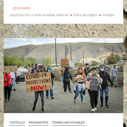
LEER MÁS
explotación y precariedad laboral
falta de pagos
huelga
CINTILLO
MIGRANTES
TEMAS NACIONALES