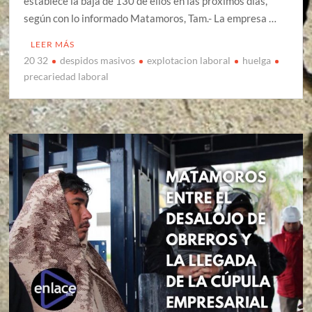
establece la baja de 130 de ellos en las próximos días,
según con lo informado Matamoros, Tam.- La empresa …
LEER MÁS
20 32
despidos masivos
explotacion laboral
huelga
precariedad laboral