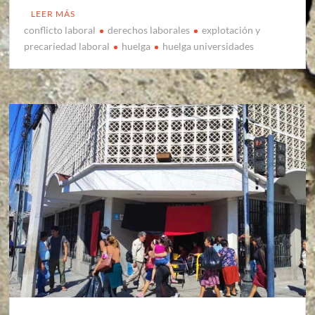
LEER MÁS
conflicto laboral
derechos laborales
explotación y
precariedad laboral
huelga
huelga universidades