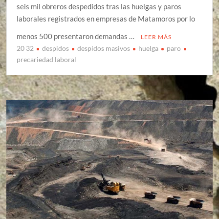
seis mil obreros despedidos tras las huelgas y paros
laborales registrados en empresas de Matamoros por lo
menos 500 presentaron demandas …
LEER MÁS
20 32
despidos
despidos masivos
huelga
paro
precariedad laboral