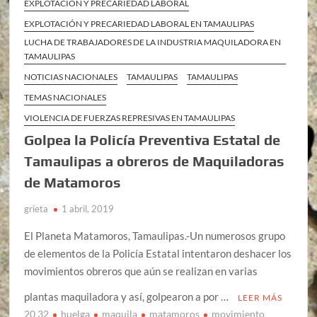
EXPLOTACIÓN Y PRECARIEDAD LABORAL
EXPLOTACIÓN Y PRECARIEDAD LABORAL EN TAMAULIPAS
LUCHA DE TRABAJADORES DE LA INDUSTRIA MAQUILADORA EN
TAMAULIPAS
NOTICIAS NACIONALES
TAMAULIPAS
TAMAULIPAS
TEMAS NACIONALES
VIOLENCIA DE FUERZAS REPRESIVAS EN TAMAULIPAS
Golpea la Policía Preventiva Estatal de
Tamaulipas a obreros de Maquiladoras
de Matamoros
grieta
1 abril, 2019
El Planeta Matamoros, Tamaulipas.-Un numerosos grupo
de elementos de la Policía Estatal intentaron deshacer los
movimientos obreros que aún se realizan en varias
plantas maquiladora y así, golpearon a por …
LEER MÁS
20 32
huelga
maquila
matamoros
movimiento