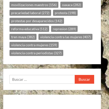
movilizaciones maestros
(156)
oaxaca
(282)
precariedad laboral
(272)
protesta
(198)
protestas por desaparecidos
(142)
reforma educativa
(512)
represion
(289)
tren maya
(382)
violencia contra las mujeres
(407)
violencia contra mujeres
(159)
violencia contra periodistas
(327)
Buscar: