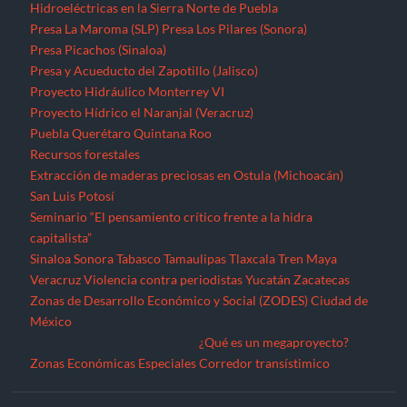
capitalista”
Sinaloa
Sonora
Tabasco
Tamaulipas
Tlaxcala
Tren Maya
Veracruz
Violencia contra periodistas
Yucatán
Zacatecas
Zonas de Desarrollo Económico y Social (ZODES) Ciudad de
México
¿Qué es un megaproyecto?
Zonas Económicas Especiales
Corredor transístimico
Funciona gracias a WordPress
|
Tema: TimesNews
|
por
Theme
Freesia
.