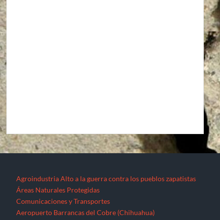
Agroindustria
Alto a la guerra contra los pueblos zapatistas
Áreas Naturales Protegidas
Comunicaciones y Transportes
Aeropuerto Barrancas del Cobre (Chihuahua)
Aeropuerto Internacional de Santa Lucía “Felipe Ángeles”
Autopista La Pera-Cuautla
Autopista Toluca-Naucalpán
Autopista Urbana Oriente
Carreteras Oaxaca-Costa y Oaxaca-Istmo
Carreteras Oaxaca-Costa y Oaxaca-Istmo
Corredor transversal Manzanillo-Tampico
Libramiento Sur de la Ciudad de Morelia
Nuevo Aeropuerto de la Ciudad de México (México)
Proyecto Cuyutlán-Puerto (Colima)
Supercarretera Mazatlán-Durango
Contacto
Corredores industriales
Desaparecidos