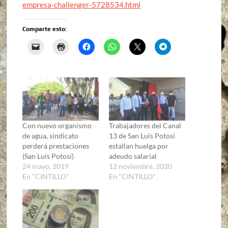
empresa-challenger-5728534.html
Comparte esto:
Con nuevo organismo
Trabajadores del Canal
de agua, sindicato
13 de San Luis Potosí
perderá prestaciones
estallan huelga por
(San Luis Potosí)
adeudo salarial
24 mayo, 2019
12 noviembre, 2020
En "CINTILLO"
En "CINTILLO"