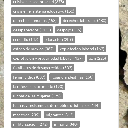
crisis en el sector salud
(378)
crisis en el sistema educativo
(158)
derechos humanos
(153)
derechos laborales
(480)
desaparecidos
(1131)
despojo
(355)
ecocidio
(147)
educacion
(209)
estado de mexico
(387)
explotacion laboral
(163)
explotación y precariedad laboral
(437)
ezln
(225)
familiares de desaparecidos
(503)
feminicidios
(837)
fosas clandestinas
(160)
la niñez en la tormenta
(193)
luchas de las mujeres
(179)
luchas y resistencias de pueblos originarios
(144)
maestros
(239)
migrantes
(312)
militarizacion
(272)
mineria
(340)