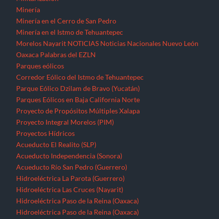
Proyectos Hídricos
Acueducto El Realito (SLP)
Acueducto Independencia (Sonora)
Acueducto Río San Pedro (Guerrero)
Hidroeléctrica La Parota (Guerrero)
Hidroeléctrica Las Cruces (Nayarit)
Hidroeléctrica Paso de la Reina (Oaxaca)
Hidroeléctrica Paso de la Reina (Oaxaca)
Hidroeléctricas en la Sierra Norte de Puebla
Presa La Maroma (SLP)
Presa Los Pilares (Sonora)
Presa Picachos (Sinaloa)
Presa y Acueducto del Zapotillo (Jalisco)
Proyecto Hidráulico Monterrey VI
Proyecto Hídrico el Naranjal (Veracruz)
Puebla
Querétaro
Quintana Roo
Recursos forestales
Extracción de maderas preciosas en Ostula (Michoacán)
San Luis Potosí
Seminario “El pensamiento crítico frente a la hidra