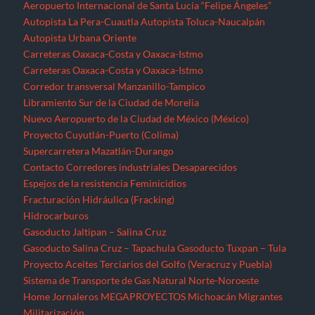
Espejos de la resistencia
Feminicidios
Fracturación Hidráulica (Fracking)
Hidrocarburos
Gasoducto Jaltipan – Salina Cruz
Gasoducto Salina Cruz – Tapachula
Gasoducto Tuxpan – Tula
Proyecto Aceites Terciarios del Golfo (Veracruz y Puebla)
Sistema de Transporte de Gas Natural Norte-Noroeste
Home
Jornaleros
MEGAPROYECTOS
Michoacán
Migrantes
Militarización
Minería
Minería en el Cerro de San Pedro
Minería en el Istmo de Tehuantepec
Morelos
Nayarit
NOTICIAS
Noticias Nacionales
Nuevo León
Oaxaca
Palabras del EZLN
Parques eólicos
Corredor Eólico del Istmo de Tehuantepec
Parque Eólico Dzilam de Bravo (Yucatán)
Parques Eólicos en Baja California Norte
Proyecto de Propósitos Múltiples Xalapa
Proyecto Integral Morelos (PIM)