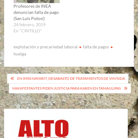
Profesores de INEA
denuncian falta de pago
(San Luis Potosí)
24 febrero, 2019
En "CINTILLO"
explotación y precariedad laboral
falta de pagos
huelga
Navegación
EN IMSS NAYARIT, DESABASTO DE TRATAMIENTOS DE VIH/SIDA
de
MANIFESTANTES PIDEN JUSTICIA PARA KAREN EN TAMAULIPAS
entradas