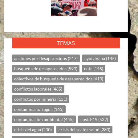
TEMAS
acciones por desaparecidos
(217)
ayotzinapa
(145)
búsqueda de desaparecidos
(593)
cnte
(148)
colectivos de búsqueda de desaparecidos
(413)
conflictos laborales
(465)
conflictos por mineria
(151)
contaminacion agua
(165)
contaminacion ambiental
(445)
covid-19
(532)
crisis del agua
(200)
crisis del sector salud
(280)