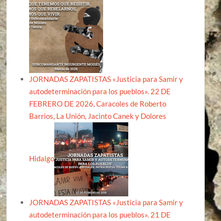
JORNADAS ZAPATISTAS «Justicia para Samir y
autodeterminación para los pueblos». 22 DE
FEBRERO DE 2026, Caracoles de Roberto
Barrios, La Unión, Jacinto Canek y Dolores
Hidalgo
JORNADAS ZAPATISTAS «Justicia para Samir y
autodeterminación para los pueblos». 21 DE