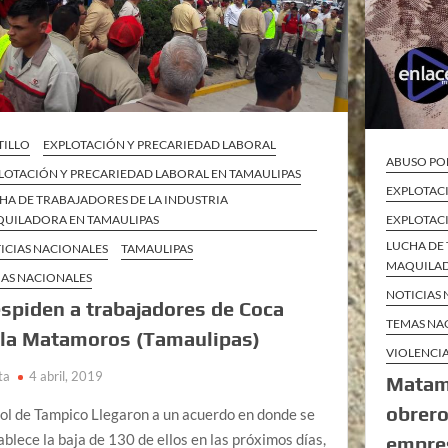
TILLO
EXPLOTACIÓN Y PRECARIEDAD LABORAL
ABUSO PO
LOTACIÓN Y PRECARIEDAD LABORAL EN TAMAULIPAS
EXPLOTAC
HA DE TRABAJADORES DE LA INDUSTRIA
EXPLOTAC
UILADORA EN TAMAULIPAS
LUCHA DE 
ICIAS NACIONALES
TAMAULIPAS
MAQUILAD
AS NACIONALES
NOTICIAS
spiden a trabajadores de Coca
TEMAS NA
la Matamoros (Tamaulipas)
VIOLENCIA
ta
4 abril, 2019
Matamo
obrero
Sol de Tampico Llegaron a un acuerdo en donde se
ablece la baja de 130 de ellos en las próximos días,
empres