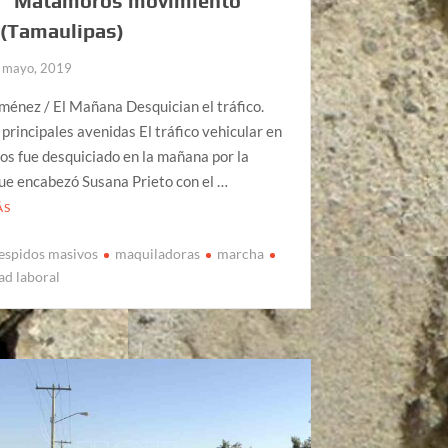
´ Matamoros movimiento
 (Tamaulipas)
 mayo, 2019
ménez / El Mañana Desquician el tráfico.
principales avenidas El tráfico vehicular en
s fue desquiciado en la mañana por la
ue encabezó Susana Prieto con el …
ÁS
espidos masivos
maquiladoras
marcha
ad laboral