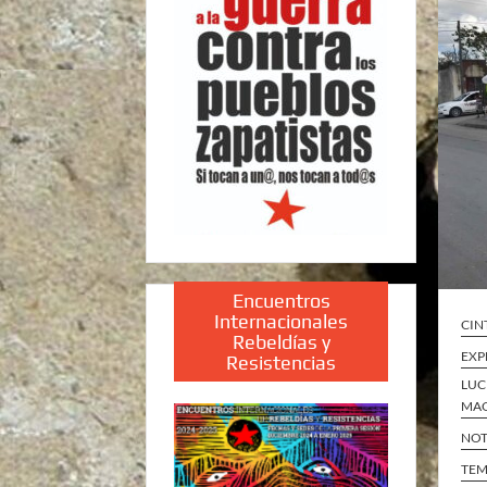
Encuentros
Internacionales
CIN
Rebeldías y
EXP
Resistencias
LUC
MAQ
NOT
TEM