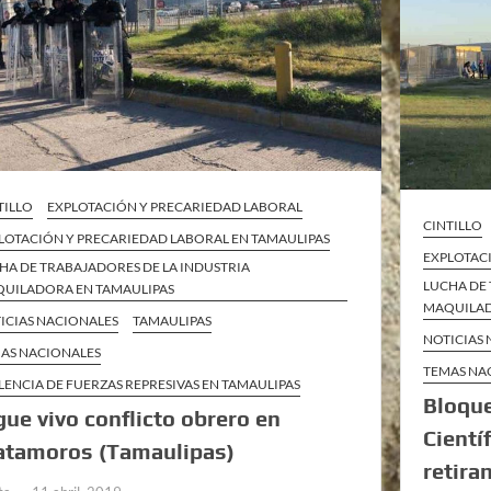
TILLO
EXPLOTACIÓN Y PRECARIEDAD LABORAL
CINTILLO
LOTACIÓN Y PRECARIEDAD LABORAL EN TAMAULIPAS
EXPLOTAC
HA DE TRABAJADORES DE LA INDUSTRIA
LUCHA DE 
UILADORA EN TAMAULIPAS
MAQUILAD
ICIAS NACIONALES
TAMAULIPAS
NOTICIAS
AS NACIONALES
TEMAS NA
LENCIA DE FUERZAS REPRESIVAS EN TAMAULIPAS
Bloqu
gue vivo conflicto obrero en
Cientí
tamoros (Tamaulipas)
retira