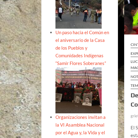
Un paso hacia el Común en
el aniversario de la Casa
CIN
de los Pueblos y
EXP
Comunidades Indígenas
LUC
“Samir Flores Soberanes”
MAQ
NOT
TEM
De
Co
grie
Organizaciones invitan a
la VI Asamblea Nacional
El 
por el Agua y, la Vida y el
est