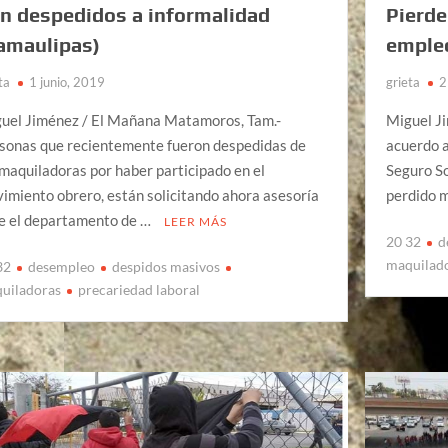
n despedidos a informalidad
Pierd
amaulipas)
emple
ta
1 junio, 2019
grieta
2
uel Jiménez / El Mañana Matamoros, Tam.-
Miguel J
sonas que recientemente fueron despedidas de
acuerdo a
 maquiladoras por haber participado en el
Seguro So
imiento obrero, están solicitando ahora asesoría
perdido 
e el departamento de …
LEER MÁS
20 32
d
maquilad
32
desempleo
despidos masivos
uiladoras
precariedad laboral