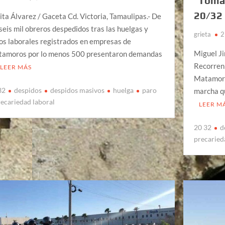
´Toma
20/32
ita Álvarez / Gaceta Cd. Victoria, Tamaulipas.- De
 seis mil obreros despedidos tras las huelgas y
grieta
2
os laborales registrados en empresas de
Miguel Ji
amoros por lo menos 500 presentaron demandas
Recorren 
LEER MÁS
Matamoro
32
despidos
despidos masivos
huelga
paro
marcha q
recariedad laboral
LEER M
20 32
d
precaried