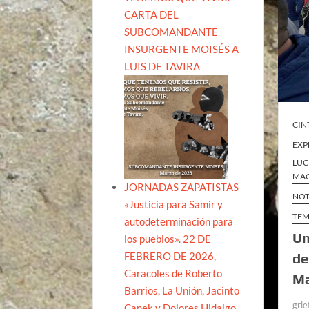
CARTA DEL
SUBCOMANDANTE
INSURGENTE MOISÉS A
LUIS DE TAVIRA
CIN
EXP
LUC
MAQ
JORNADAS ZAPATISTAS
NOT
«Justicia para Samir y
TEM
autodeterminación para
Un
los pueblos». 22 DE
FEBRERO DE 2026,
de
Caracoles de Roberto
Ma
Barrios, La Unión, Jacinto
grie
Canek y Dolores Hidalgo