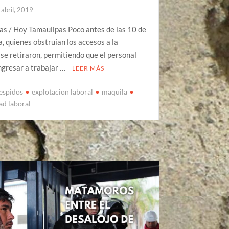
 abril, 2019
as / Hoy Tamaulipas Poco antes de las 10 de
, quienes obstruían los accesos a la
se retiraron, permitiendo que el personal
ngresar a trabajar …
LEER MÁS
espidos
explotacion laboral
maquila
ad laboral