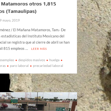
e Matamoros otros 1,815
os (Tamaulipas)
9 mayo, 2019
iménez / El Mañana Matamoros, Tam.- De
 estadísticas del Instituto Mexicano del
cial se registra que al cierre de abril se han
mil 815 empleos …
LEER MÁS
esempleo
despidos masivos
huelga
oras
paro laboral
precariedad laboral