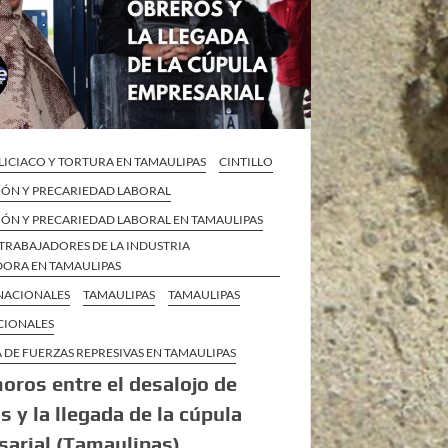
LICIACO Y TORTURA EN TAMAULIPAS
CINTILLO
IÓN Y PRECARIEDAD LABORAL
IÓN Y PRECARIEDAD LABORAL EN TAMAULIPAS
TRABAJADORES DE LA INDUSTRIA
ORA EN TAMAULIPAS
 NACIONALES
TAMAULIPAS
TAMAULIPAS
CIONALES
 DE FUERZAS REPRESIVAS EN TAMAULIPAS
ros entre el desalojo de
s y la llegada de la cúpula
arial (Tamaulipas)