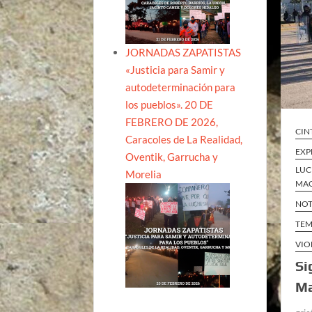
JORNADAS ZAPATISTAS
«Justicia para Samir y
autodeterminación para
los pueblos». 20 DE
FEBRERO DE 2026,
CIN
Caracoles de La Realidad,
EXP
Oventik, Garrucha y
LUC
Morelia
MAQ
NOT
TEM
VIO
Si
Ma