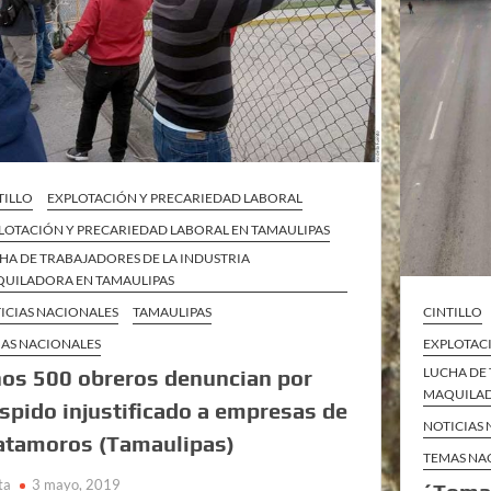
TILLO
EXPLOTACIÓN Y PRECARIEDAD LABORAL
LOTACIÓN Y PRECARIEDAD LABORAL EN TAMAULIPAS
HA DE TRABAJADORES DE LA INDUSTRIA
UILADORA EN TAMAULIPAS
ICIAS NACIONALES
TAMAULIPAS
CINTILLO
AS NACIONALES
EXPLOTAC
LUCHA DE 
os 500 obreros denuncian por
MAQUILAD
spido injustificado a empresas de
NOTICIAS
tamoros (Tamaulipas)
TEMAS NA
ta
3 mayo, 2019