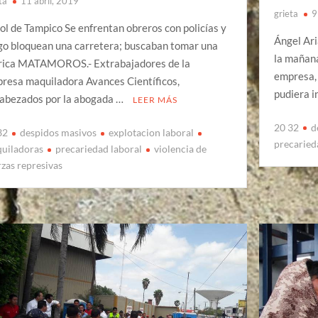
ta
11 abril, 2019
grieta
9
Sol de Tampico Se enfrentan obreros con policías y
Ángel Ari
go bloquean una carretera; buscaban tomar una
la mañana
rica MATAMOROS.- Extrabajadores de la
empresa, 
resa maquiladora Avances Científicos,
pudiera i
abezados por la abogada …
LEER MÁS
20 32
d
32
despidos masivos
explotacion laboral
precaried
uiladoras
precariedad laboral
violencia de
rzas represivas