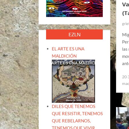
Va
(T
grie
EZLN
Mig
Per
EL ARTE ES UNA
las
MALDICIÓN
mov
ant
20 
maq
DILES QUE TENEMOS
QUE RESISTIR, TENEMOS
QUE REBELARNOS,
TENEMOS QUE VIVIR.