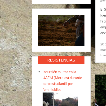
grie
El 
lue
fáb
emp
enc
20 
maq
fue
RESISTENCIAS
Incursión militar en la
UAEM (Morelos) durante
paro estudiantil por
feminicidios