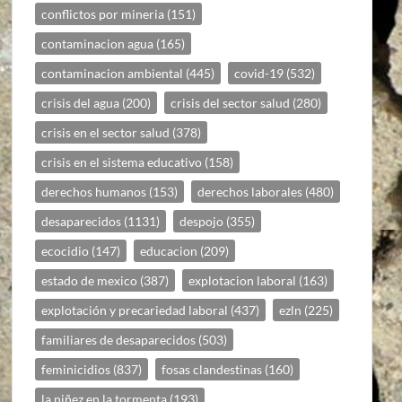
conflictos por mineria
(151)
contaminacion agua
(165)
contaminacion ambiental
(445)
covid-19
(532)
crisis del agua
(200)
crisis del sector salud
(280)
crisis en el sector salud
(378)
crisis en el sistema educativo
(158)
derechos humanos
(153)
derechos laborales
(480)
desaparecidos
(1131)
despojo
(355)
ecocidio
(147)
educacion
(209)
estado de mexico
(387)
explotacion laboral
(163)
explotación y precariedad laboral
(437)
ezln
(225)
familiares de desaparecidos
(503)
feminicidios
(837)
fosas clandestinas
(160)
la niñez en la tormenta
(193)