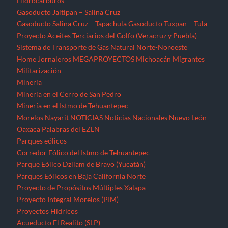
Parques eólicos
Corredor Eólico del Istmo de Tehuantepec
Parque Eólico Dzilam de Bravo (Yucatán)
Parques Eólicos en Baja California Norte
Proyecto de Propósitos Múltiples Xalapa
Proyecto Integral Morelos (PIM)
Proyectos Hídricos
Acueducto El Realito (SLP)
Acueducto Independencia (Sonora)
Acueducto Río San Pedro (Guerrero)
Hidroeléctrica La Parota (Guerrero)
Hidroeléctrica Las Cruces (Nayarit)
Hidroeléctrica Paso de la Reina (Oaxaca)
Hidroeléctrica Paso de la Reina (Oaxaca)
Hidroeléctricas en la Sierra Norte de Puebla
Presa La Maroma (SLP)
Presa Los Pilares (Sonora)
Presa Picachos (Sinaloa)
Presa y Acueducto del Zapotillo (Jalisco)
Proyecto Hidráulico Monterrey VI