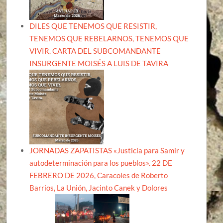
DILES QUE TENEMOS QUE RESISTIR,
TENEMOS QUE REBELARNOS, TENEMOS QUE
VIVIR. CARTA DEL SUBCOMANDANTE
INSURGENTE MOISÉS A LUIS DE TAVIRA
JORNADAS ZAPATISTAS «Justicia para Samir y
autodeterminación para los pueblos». 22 DE
FEBRERO DE 2026, Caracoles de Roberto
Barrios, La Unión, Jacinto Canek y Dolores