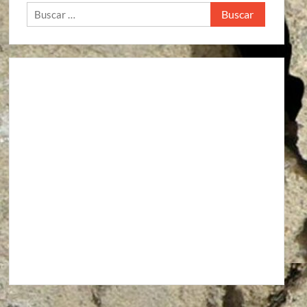
Buscar:
Agroindustria
Alto a la guerra contra los pueblos zapatistas
Áreas Naturales Protegidas
Comunicaciones y Transportes
Aeropuerto Barrancas del Cobre (Chihuahua)
Aeropuerto Internacional de Santa Lucía “Felipe Ángeles”
Autopista La Pera-Cuautla
Autopista Toluca-Naucalpán
Autopista Urbana Oriente
Carreteras Oaxaca-Costa y Oaxaca-Istmo
Carreteras Oaxaca-Costa y Oaxaca-Istmo