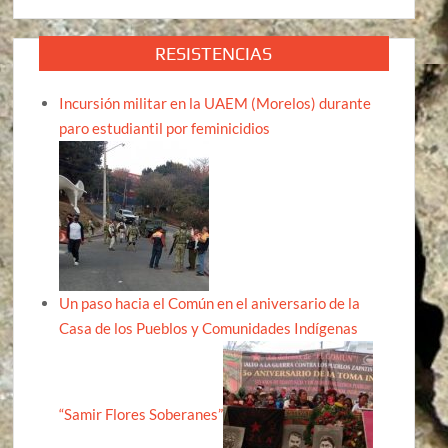
RESISTENCIAS
Incursión militar en la UAEM (Morelos) durante
paro estudiantil por feminicidios
Un paso hacia el Común en el aniversario de la
Casa de los Pueblos y Comunidades Indígenas
“Samir Flores Soberanes”