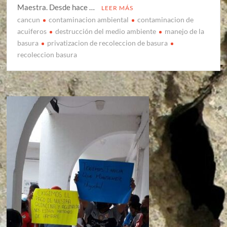
Maestra. Desde hace …
LEER MÁS
cancun
contaminacion ambiental
contaminacion de
acuiferos
destrucción del medio ambiente
manejo de la
basura
privatizacion de recoleccion de basura
recoleccion basura