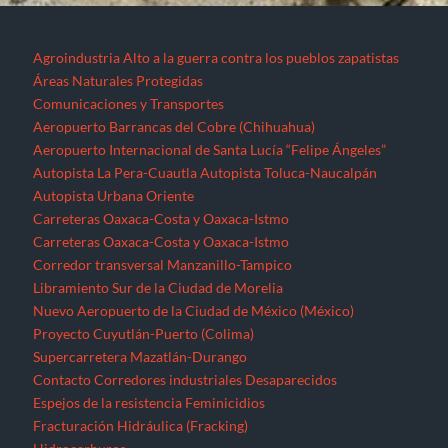
Corredor transversal Manzanillo-Tampico
Libramiento Sur de la Ciudad de Morelia
Nuevo Aeropuerto de la Ciudad de México (México)
Proyecto Cuyutlán-Puerto (Colima)
Supercarretera Mazatlán-Durango
Contacto
Corredores industriales
Desaparecidos
Espejos de la resistencia
Feminicidios
Fracturación Hidráulica (Fracking)
Hidrocarburos
Gasoducto Jaltipan – Salina Cruz
Gasoducto Salina Cruz – Tapachula
Gasoducto Tuxpan – Tula
Proyecto Aceites Terciarios del Golfo (Veracruz y Puebla)
Sistema de Transporte de Gas Natural Norte-Noroeste
Home
Jornaleros
MEGAPROYECTOS
Michoacán
Migrantes
Militarización
Minería
Minería en el Cerro de San Pedro
Minería en el Istmo de Tehuantepec
Morelos
Nayarit
NOTICIAS
Noticias Nacionales
Nuevo León
Oaxaca
Palabras del EZLN