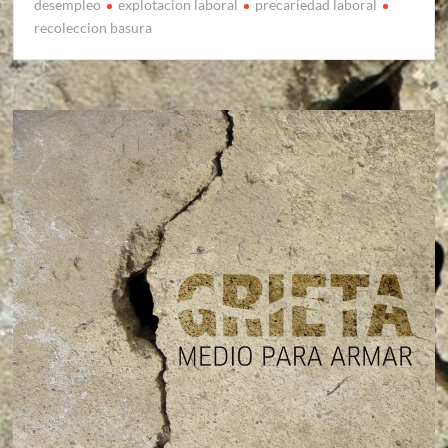
desempleo
explotacion laboral
precariedad laboral
recoleccion basura