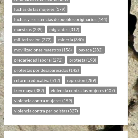
luchas de las mujeres
(179)
luchas y resistencias de pueblos originarios
(144)
maestros
(239)
migrantes
(312)
militarizacion
(272)
mineria
(340)
movilizaciones maestros
(156)
oaxaca
(282)
precariedad laboral
(272)
protesta
(198)
protestas por desaparecidos
(142)
reforma educativa
(512)
represion
(289)
tren maya
(382)
violencia contra las mujeres
(407)
violencia contra mujeres
(159)
violencia contra periodistas
(327)