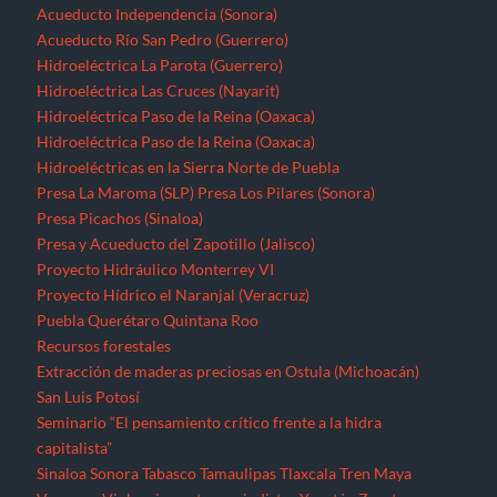
Proyecto Hídrico el Naranjal (Veracruz)
Puebla
Querétaro
Quintana Roo
Recursos forestales
Extracción de maderas preciosas en Ostula (Michoacán)
San Luis Potosí
Seminario “El pensamiento crítico frente a la hidra
capitalista”
Sinaloa
Sonora
Tabasco
Tamaulipas
Tlaxcala
Tren Maya
Veracruz
Violencia contra periodistas
Yucatán
Zacatecas
Zonas de Desarrollo Económico y Social (ZODES) Ciudad de
México
¿Qué es un megaproyecto?
Zonas Económicas Especiales
Corredor transístimico
Funciona gracias a WordPress
|
Tema: TimesNews
|
por
Theme
Freesia
.