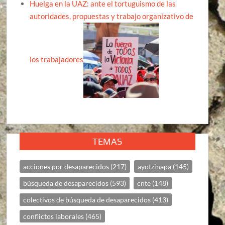
Huelga en la UAZ: ante el tortuguismo de las
autoridades, propuestas y trabajo organizativo de
los trabajadores
TEMAS
acciones por desaparecidos
(217)
ayotzinapa
(145)
búsqueda de desaparecidos
(593)
cnte
(148)
colectivos de búsqueda de desaparecidos
(413)
conflictos laborales
(465)