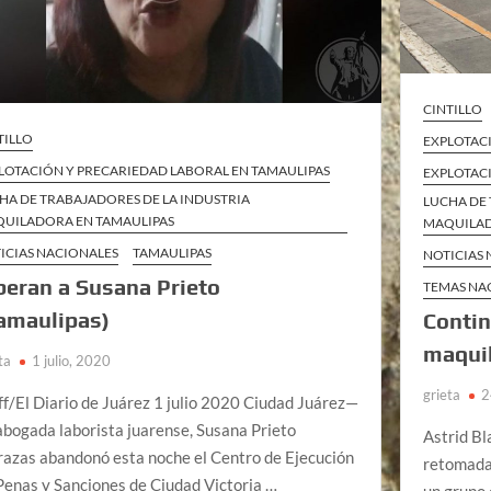
CINTILLO
TILLO
EXPLOTAC
LOTACIÓN Y PRECARIEDAD LABORAL EN TAMAULIPAS
EXPLOTAC
HA DE TRABAJADORES DE LA INDUSTRIA
LUCHA DE 
UILADORA EN TAMAULIPAS
MAQUILAD
ICIAS NACIONALES
TAMAULIPAS
NOTICIAS
beran a Susana Prieto
TEMAS NA
amaulipas)
Conti
maquil
ta
1 julio, 2020
grieta
2
ff/El Diario de Juárez 1 julio 2020 Ciudad Juárez—
abogada laborista juarense, Susana Prieto
Astrid B
razas abandonó esta noche el Centro de Ejecución
retomada
Penas y Sanciones de Ciudad Victoria …