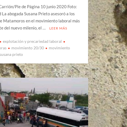
Carrión/Pie de Página 10 junio 2020 Foto:
 La abogada Susana Prieto asesoró a los
de Matamoros en el movimiento laboral más
e del nuevo milenio, el …
LEER MÁS
explotación y precariedad laboral
oras
movimiento 20/30
movimiento
susana prieto