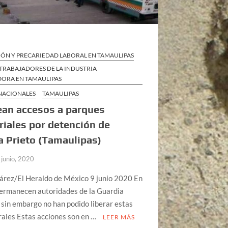
IÓN Y PRECARIEDAD LABORAL EN TAMAULIPAS
TRABAJADORES DE LA INDUSTRIA
ORA EN TAMAULIPAS
 NACIONALES
TAMAULIPAS
ean accesos a parques
riales por detención de
 Prieto (Tamaulipas)
 junio, 2020
árez/El Heraldo de México 9 junio 2020 En
permanecen autoridades de la Guardia
 sin embargo no han podido liberar estas
rales Estas acciones son en …
LEER MÁS