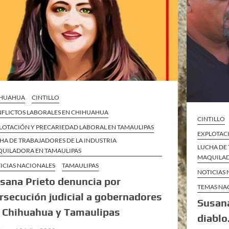
IHUAHUA
CINTILLO
FLICTOS LABORALES EN CHIHUAHUA
CINTILLO
LOTACIÓN Y PRECARIEDAD LABORAL EN TAMAULIPAS
EXPLOTAC
HA DE TRABAJADORES DE LA INDUSTRIA
LUCHA DE 
UILADORA EN TAMAULIPAS
MAQUILAD
ICIAS NACIONALES
TAMAULIPAS
NOTICIAS
sana Prieto denuncia por
TEMAS NA
rsecución judicial a gobernadores
Susana
 Chihuahua y Tamaulipas
diablo