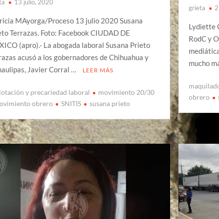
ta
13 julio, 2020
grieta
2
ricia MAyorga/Proceso 13 julio 2020 Susana
Lydiette 
eto Terrazas. Foto: Facebook CIUDAD DE
RodC y O
ICO (apro).- La abogada laboral Susana Prieto
mediática
razas acusó a los gobernadores de Chihuahua y
mucho má
aulipas, Javier Corral …
LEER MÁS
maquilad
lotación y precariedad laboral
movimiento 20/30
obrero
ovimiento obrero
SNITIS
susana prieto