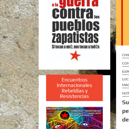
CH
CON
EXP
Encuentros
LUC
Internacionales
MAQ
Rebeldías y
NOT
Resistencias
Su
pe
de