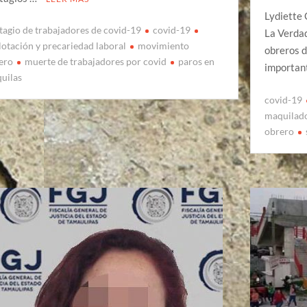
Lydiette 
tagio de trabajadores de covid-19
covid-19
La Verdad
lotación y precariedad laboral
movimiento
obreros 
ero
muerte de trabajadores por covid
paros en
important
uilas
covid-19
maquilad
obrero