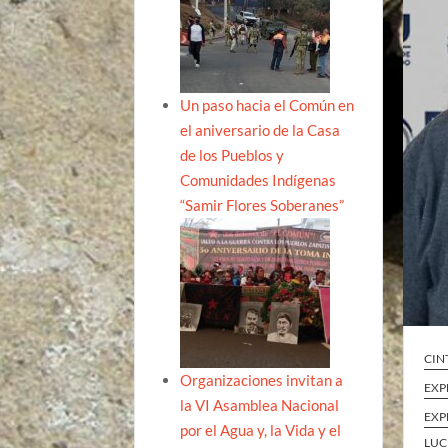
Un paso hacia el Común en
el aniversario de la Casa
de los Pueblos y
Comunidades Indígenas
“Samir Flores Soberanes”
CIN
Organizaciones invitan a
EXP
la VI Asamblea Nacional
EXP
por el Agua y, la Vida y el
LUC