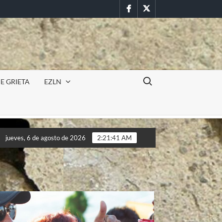
Facebook
Twitter
Buscar:
E GRIETA
EZLN
sión militar en la UAEM (Morelos) durante paro estudiantil por fe
jueves, 6 de agosto de 2026
2:21:43 AM
sión militar en la UAEM (Morelos) durante paro estudiantil por fe