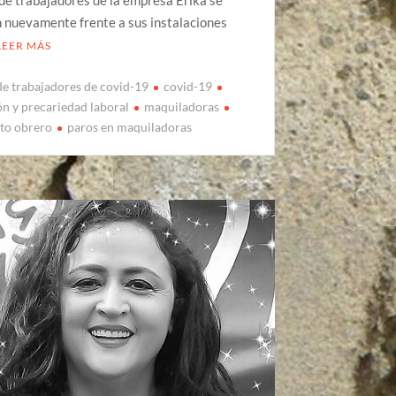
de trabajadores de la empresa Érika se
 nuevamente frente a sus instalaciones
LEER MÁS
de trabajadores de covid-19
covid-19
ón y precariedad laboral
maquiladoras
to obrero
paros en maquiladoras