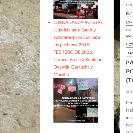
CIN
EXP
JORNADAS ZAPATISTAS
EXP
«Justicia para Samir y
LUC
MAQ
autodeterminación para
los pueblos». 20 DE
NOT
FEBRERO DE 2026,
TEM
Caracoles de La Realidad,
P
Oventik, Garrucha y
P
Morelia
(T
grie
Per
tra
ins
nec
con