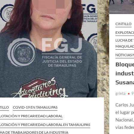
CINTILLO
EXPLOTAC
LUCHA DE 
MAQUILAD
NOTICIAS
Bloqu
indust
Susana
grieta
9
Carlos Ju
TILLO
COVID-19 EN TAMAULIPAS
el lugar 
LOTACIÓN Y PRECARIEDAD LABORAL
Nacional,
LOTACIÓN Y PRECARIEDAD LABORAL EN TAMAULIPAS
vías fede
HA DE TRABAJADORES DE LA INDUSTRIA