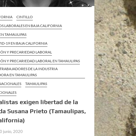
IFORNIA
CINTILLO
S LABORALES EN BAJA CALIFORNIA
EN TAMAULIPAS
VID-19 EN BAJA CALIFORNIA
IÓN Y PRECARIEDAD LABORAL
IÓN Y PRECARIEDAD LABORAL EN TAMAULIPAS
TRABAJADORES DE LA INDUSTRIA
ORA EN TAMAULIPAS
 NACIONALES
TAMAULIPAS
CIONALES
alistas exigen libertad de la
a Susana Prieto (Tamaulipas,
alifornia)
0 junio, 2020