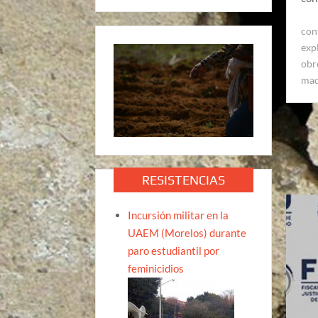
con
exp
obr
maq
RESISTENCIAS
Incursión militar en la
UAEM (Morelos) durante
paro estudiantil por
feminicidios