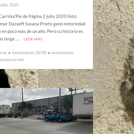
 julio, 2020
Carrión/Pie de Página 2 julio 2020 Foto:
mar Dazaeff Susana Prieto ganó notoriedad
 en poco más de un año. Pero su historia es
s larga: …
LEER MÁS
oras
movimiento 20/30
movimiento
susana prieto