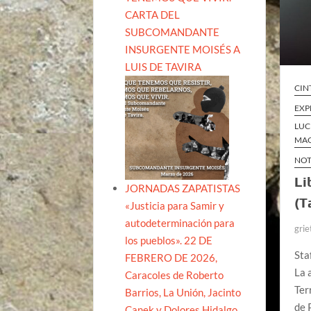
CARTA DEL
SUBCOMANDANTE
INSURGENTE MOISÉS A
LUIS DE TAVIRA
CIN
EXP
LUC
MAQ
NOT
Li
JORNADAS ZAPATISTAS
(T
«Justicia para Samir y
autodeterminación para
grie
los pueblos». 22 DE
Sta
FEBRERO DE 2026,
La 
Caracoles de Roberto
Ter
Barrios, La Unión, Jacinto
de 
Canek y Dolores Hidalgo