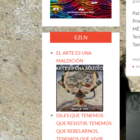
grie
Pat
Pri
MÉX
Ter
EZLN
Tam
EL ARTE ES UNA
exp
MALDICIÓN
m
DILES QUE TENEMOS
QUE RESISTIR, TENEMOS
QUE REBELARNOS,
TENEMOS QUE VIVIR.