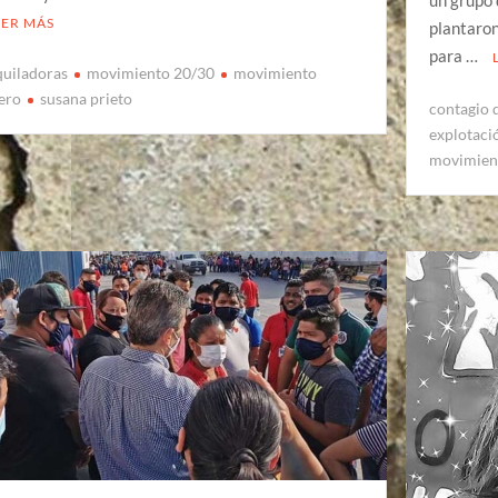
un grupo 
EER MÁS
plantaron
para …
uiladoras
movimiento 20/30
movimiento
ero
susana prieto
contagio 
explotaci
movimien