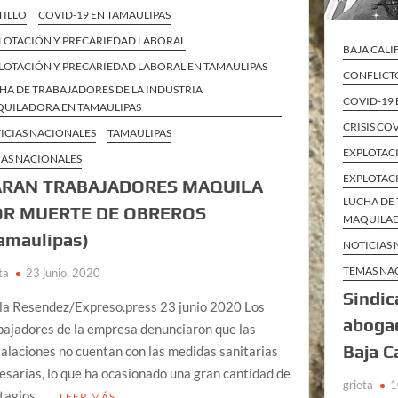
TILLO
COVID-19 EN TAMAULIPAS
LOTACIÓN Y PRECARIEDAD LABORAL
BAJA CAL
LOTACIÓN Y PRECARIEDAD LABORAL EN TAMAULIPAS
CONFLICTO
HA DE TRABAJADORES DE LA INDUSTRIA
COVID-19 
UILADORA EN TAMAULIPAS
CRISIS CO
ICIAS NACIONALES
TAMAULIPAS
EXPLOTAC
AS NACIONALES
EXPLOTAC
ARAN TRABAJADORES MAQUILA
LUCHA DE 
OR MUERTE DE OBREROS
MAQUILAD
amaulipas)
NOTICIAS
TEMAS NA
ta
23 junio, 2020
Sindic
la Resendez/Expreso.press 23 junio 2020 Los
abogad
bajadores de la empresa denunciaron que las
Baja C
talaciones no cuentan con las medidas sanitarias
esarias, lo que ha ocasionado una gran cantidad de
grieta
1
tagios …
LEER MÁS