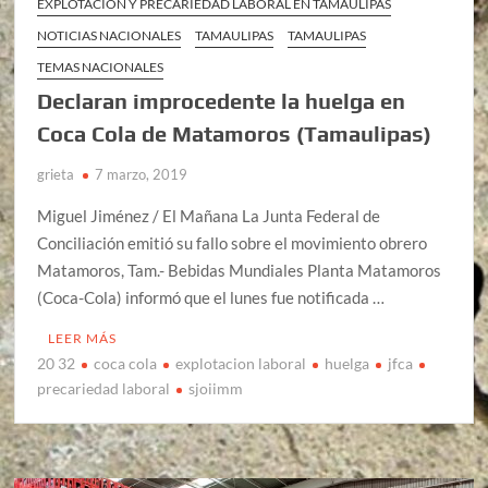
EXPLOTACIÓN Y PRECARIEDAD LABORAL EN TAMAULIPAS
NOTICIAS NACIONALES
TAMAULIPAS
TAMAULIPAS
TEMAS NACIONALES
Declaran improcedente la huelga en
Coca Cola de Matamoros (Tamaulipas)
grieta
7 marzo, 2019
Miguel Jiménez / El Mañana La Junta Federal de
Conciliación emitió su fallo sobre el movimiento obrero
Matamoros, Tam.- Bebidas Mundiales Planta Matamoros
(Coca-Cola) informó que el lunes fue notificada …
LEER MÁS
20 32
coca cola
explotacion laboral
huelga
jfca
precariedad laboral
sjoiimm