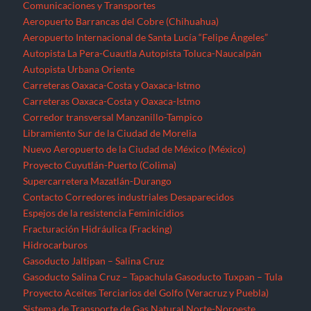
Comunicaciones y Transportes
Aeropuerto Barrancas del Cobre (Chihuahua)
Aeropuerto Internacional de Santa Lucía “Felipe Ángeles”
Autopista La Pera-Cuautla
Autopista Toluca-Naucalpán
Autopista Urbana Oriente
Carreteras Oaxaca-Costa y Oaxaca-Istmo
Carreteras Oaxaca-Costa y Oaxaca-Istmo
Corredor transversal Manzanillo-Tampico
Libramiento Sur de la Ciudad de Morelia
Nuevo Aeropuerto de la Ciudad de México (México)
Proyecto Cuyutlán-Puerto (Colima)
Supercarretera Mazatlán-Durango
Contacto
Corredores industriales
Desaparecidos
Espejos de la resistencia
Feminicidios
Fracturación Hidráulica (Fracking)
Hidrocarburos
Gasoducto Jaltipan – Salina Cruz
Gasoducto Salina Cruz – Tapachula
Gasoducto Tuxpan – Tula
Proyecto Aceites Terciarios del Golfo (Veracruz y Puebla)
Sistema de Transporte de Gas Natural Norte-Noroeste