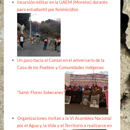
Incursión militar en la UAEM (Morelos) durante
paro estudiantil por feminicidios
Un paso hacia el Común en el aniversario de la
Casa de los Pueblos y Comunidades Indígenas
“Samir Flores Soberanes”
Organizaciones invitan a la VI Asamblea Nacional
por el Agua y, la Vida y el Territorio a realizarse en