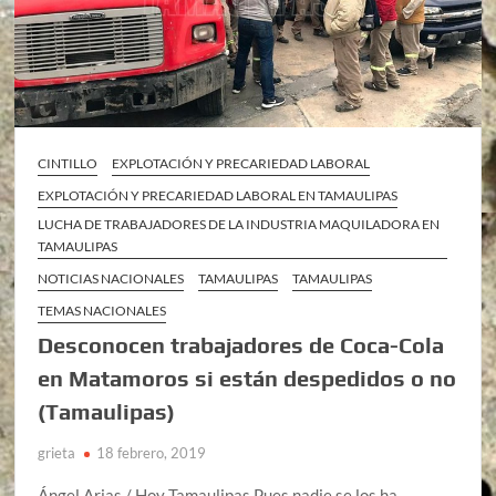
CINTILLO
EXPLOTACIÓN Y PRECARIEDAD LABORAL
EXPLOTACIÓN Y PRECARIEDAD LABORAL EN TAMAULIPAS
LUCHA DE TRABAJADORES DE LA INDUSTRIA MAQUILADORA EN
TAMAULIPAS
NOTICIAS NACIONALES
TAMAULIPAS
TAMAULIPAS
TEMAS NACIONALES
Desconocen trabajadores de Coca-Cola
en Matamoros si están despedidos o no
(Tamaulipas)
grieta
18 febrero, 2019
Ángel Arias / Hoy Tamaulipas Pues nadie se los ha