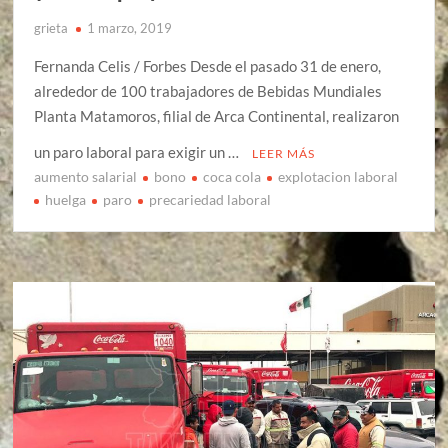
grieta
1 marzo, 2019
Fernanda Celis / Forbes Desde el pasado 31 de enero,
alrededor de 100 trabajadores de Bebidas Mundiales
Planta Matamoros, filial de Arca Continental, realizaron
un paro laboral para exigir un …
LEER MÁS
aumento salarial
bono
coca cola
explotacion laboral
huelga
paro
precariedad laboral