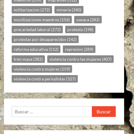
militarizacion
(272)
mineria
(340)
movilizaciones maestros
(156)
oaxaca
(282)
precariedad laboral
(272)
protesta
(198)
protestas por desaparecidos
(142)
reforma educativa
(512)
represion
(289)
tren maya
(382)
violencia contra las mujeres
(407)
violencia contra mujeres
(159)
violencia contra periodistas
(327)
Buscar: