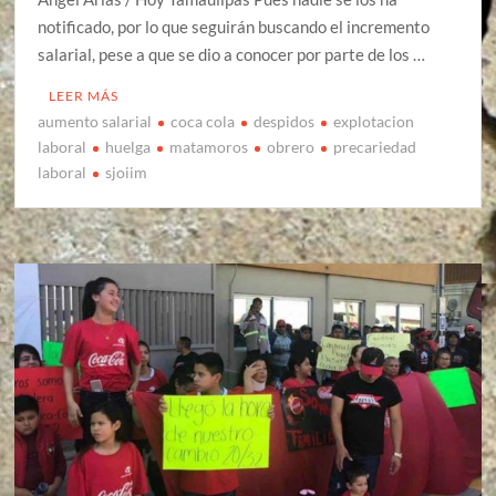
notificado, por lo que seguirán buscando el incremento
salarial, pese a que se dio a conocer por parte de los …
LEER MÁS
aumento salarial
coca cola
despidos
explotacion
laboral
huelga
matamoros
obrero
precariedad
laboral
sjoiim