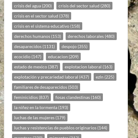
crisis del agua
(200)
crisis del sector salud
(280)
crisis en el sector salud
(378)
crisis en el sistema educativo
(158)
derechos humanos
(153)
derechos laborales
(480)
desaparecidos
(1131)
despojo
(355)
ecocidio
(147)
educacion
(209)
estado de mexico
(387)
explotacion laboral
(163)
explotación y precariedad laboral
(437)
ezln
(225)
familiares de desaparecidos
(503)
feminicidios
(837)
fosas clandestinas
(160)
la niñez en la tormenta
(193)
luchas de las mujeres
(179)
luchas y resistencias de pueblos originarios
(144)
maestros
(239)
migrantes
(312)