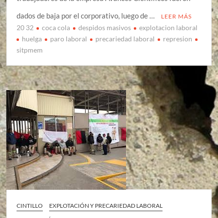
dados de baja por el corporativo, luego de …
LEER MÁS
20 32
coca cola
despidos masivos
explotacion laboral
huelga
paro laboral
precariedad laboral
represion
sitpmem
CINTILLO
EXPLOTACIÓN Y PRECARIEDAD LABORAL