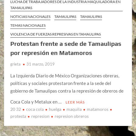
LUCHA DE TRABAJADORES DE LA INDUSTRIA MAQUILADORA EN
TAMAULIPAS
NOTICIAS NACIONALES
TAMAULIPAS
TAMAULIPAS
TEMAS NACIONALES
VIOLENCIA DE FUERZAS REPRESIVAS EN TAMAULIPAS
Protestan frente a sede de Tamaulipas
por represión en Matamoros
grieta
31 marzo, 2019
La Izquierda Diario de México Organizaciones obreras,
políticas y sociales protestaron frente a la sede del
gobierno de Tamaulipas contra la represión de obreros de
Coca Cola y Metalux en …
LEER MÁS
20 32
coca cola
huelga
maquila
matamoros
protesta
represion
represion obreros