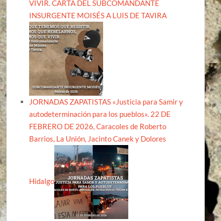
VIVIR. CARTA DEL SUBCOMANDANTE
INSURGENTE MOISÉS A LUIS DE TAVIRA
JORNADAS ZAPATISTAS «Justicia para Samir y
autodeterminación para los pueblos». 22 DE
FEBRERO DE 2026, Caracoles de Roberto
Barrios, La Unión, Jacinto Canek y Dolores
Hidalgo