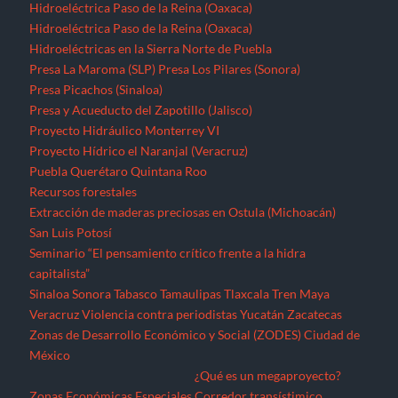
Hidroeléctrica Paso de la Reina (Oaxaca)
Hidroeléctrica Paso de la Reina (Oaxaca)
Hidroeléctricas en la Sierra Norte de Puebla
Presa La Maroma (SLP)
Presa Los Pilares (Sonora)
Presa Picachos (Sinaloa)
Presa y Acueducto del Zapotillo (Jalisco)
Proyecto Hidráulico Monterrey VI
Proyecto Hídrico el Naranjal (Veracruz)
Puebla
Querétaro
Quintana Roo
Recursos forestales
Extracción de maderas preciosas en Ostula (Michoacán)
San Luis Potosí
Seminario “El pensamiento crítico frente a la hidra
capitalista”
Sinaloa
Sonora
Tabasco
Tamaulipas
Tlaxcala
Tren Maya
Veracruz
Violencia contra periodistas
Yucatán
Zacatecas
Zonas de Desarrollo Económico y Social (ZODES) Ciudad de
México
¿Qué es un megaproyecto?
Zonas Económicas Especiales
Corredor transístimico