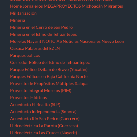
Home
Jornaleros
MEGAPROYECTOS
Michoacán
Migrantes
Militarización
Minería
Minería en el Cerro de San Pedro
Minería en el Istmo de Tehuantepec
Morelos
Nayarit
NOTICIAS
Noticias Nacionales
Nuevo León
Oaxaca
Palabras del EZLN
Parques eólicos
Corredor Eólico del Istmo de Tehuantepec
Parque Eólico Dzilam de Bravo (Yucatán)
Parques Eólicos en Baja California Norte
Proyecto de Propósitos Múltiples Xalapa
Proyecto Integral Morelos (PIM)
Proyectos Hídricos
Acueducto El Realito (SLP)
Acueducto Independencia (Sonora)
Acueducto Río San Pedro (Guerrero)
Hidroeléctrica La Parota (Guerrero)
Hidroeléctrica Las Cruces (Nayarit)