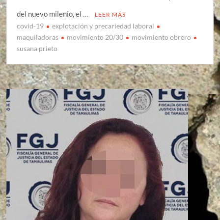
del nuevo milenio, el …
LEER MÁS
covid-19
explotación y precariedad laboral
maquiladoras
movimiento 20/30
movimiento obrero
susana prieto