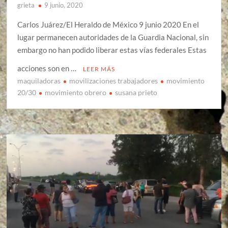
grieta
9 junio, 2020
Carlos Juárez/El Heraldo de México 9 junio 2020 En el
lugar permanecen autoridades de la Guardia Nacional, sin
embargo no han podido liberar estas vías federales Estas
acciones son en …
LEER MÁS
maquiladoras
movilizaciones trabajadores
movimiento
20/30
movimiento obrero
susana prieto