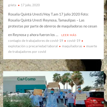
grieta
17 julio, 2020
Rosalía Quintá Uresti/Hoy T.am 17 julio 2020 Foto:
Rosalía Quintá Uresti Reynosa, Tamaulipas – Las
protestas por parte de obreros de maquiladoras no cesan
en Reynosa y ahora fueron los …
LEER MÁS
contagio de trabajadores de covid-19
covid-19
explotación y precariedad laboral
maquiladoras
muerte
de trabajadores por covid