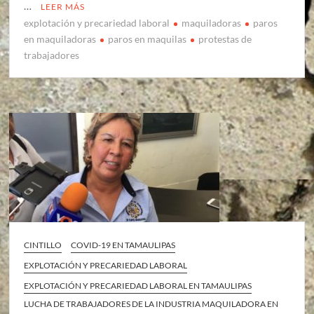
…
LEER MÁS
explotación y precariedad laboral
maquiladoras
paros
en maquiladoras
paros en maquilas
protestas de
trabajadores
CINTILLO
COVID-19 EN TAMAULIPAS
EXPLOTACIÓN Y PRECARIEDAD LABORAL
EXPLOTACIÓN Y PRECARIEDAD LABORAL EN TAMAULIPAS
LUCHA DE TRABAJADORES DE LA INDUSTRIA MAQUILADORA EN