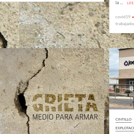
la …
LE
covid19
trabajado
CINTILLO
EXPLOTAC