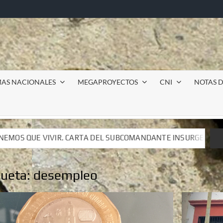
MAS NACIONALES
MEGAPROYECTOS
CNI
NOTAS D
UBCOMANDANTE INSURGENTE MOISÉS A LUIS DE TAVIRA
UBCOMANDANTE INSURGENTE MOISÉS A LUIS DE TAVIRA
queta:
desempleo