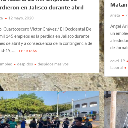
Matamo
rdieron en Jalisco durante abril
grieta
7
ta
12 mayo, 2020
Ángel Ar
o: Cuartooscuro Víctor Chávez / El Occidental De
un empleo
mil 145 empleos es la pérdida en Jalisco durante
alrededor
mes de abril y a consecuencia de la contingencia de
de Jorna
id-19, …
LEER MÁS
covd-19
empleo
despidos
despidos masivos
laboral