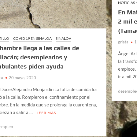
NOTICIAS
En Ma
2 mil 
(Tama
TILLO
COVID 19 EN SINALOA
SINALOA
grieta
1
 hambre llega a las calles de
Ángel Ar
liacán; desempleados y
la transf
bulantes piden ayuda
empleos, 
ir a mil 
ta
20 mayo, 2020
 Doce/Alejandro Monjardín La falta de comida los
desemple
ó a la calle. Rompieron el confinamiento por el
bre. En la medida que se prolonga la cuarentena,
iezan a salir a …
LEER MÁS
empleo