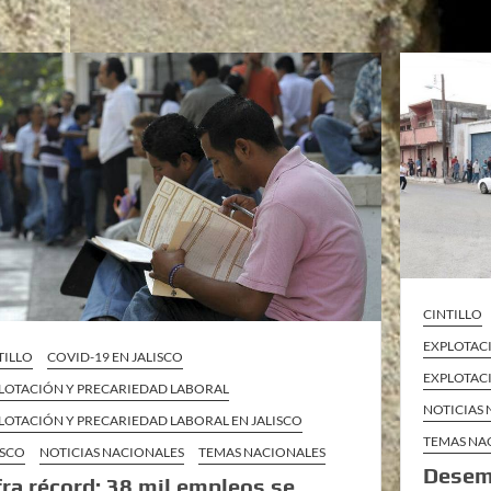
CINTILLO
EXPLOTAC
TILLO
COVID-19 EN JALISCO
EXPLOTAC
LOTACIÓN Y PRECARIEDAD LABORAL
NOTICIAS
LOTACIÓN Y PRECARIEDAD LABORAL EN JALISCO
TEMAS NA
ISCO
NOTICIAS NACIONALES
TEMAS NACIONALES
Desemp
fra récord: 38 mil empleos se