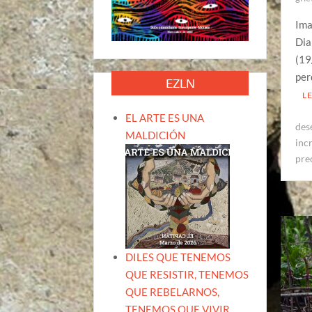
Ima
Dia
(19
per
EZLN
L
EL ARTE ES UNA
des
MALDICIÓN
inc
pre
DILES QUE TENEMOS
QUE RESISTIR, TENEMOS
QUE REBELARNOS,
TENEMOS QUE VIVIR.