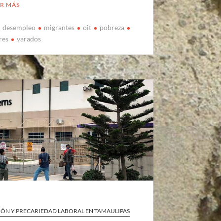
ER MÁS
desempleo
migrantes
oit
pobreza
res
varados
IÓN Y PRECARIEDAD LABORAL EN TAMAULIPAS