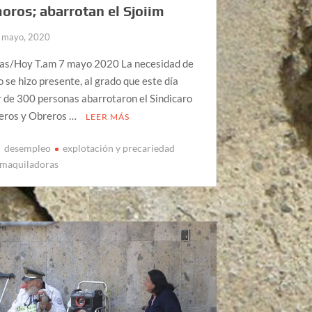
ros; abarrotan el Sjoiim
 mayo, 2020
ias/Hoy T.am 7 mayo 2020 La necesidad de
 se hizo presente, al grado que este día
 de 300 personas abarrotaron el Sindicaro
leros y Obreros …
LEER MÁS
desempleo
explotación y precariedad
maquiladoras