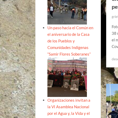
pe
grie
Fot
Un paso hacia el Común en
38 
el aniversario de la Casa
el 
de los Pueblos y
Cov
Comunidades Indígenas
“Samir Flores Soberanes”
des
Organizaciones invitan a
la VI Asamblea Nacional
por el Agua y, la Vida y el