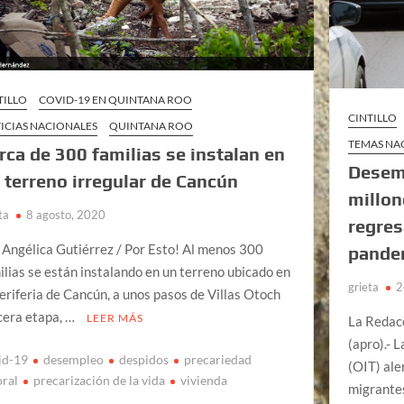
TILLO
COVID-19 EN QUINTANA ROO
CINTILLO
ICIAS NACIONALES
QUINTANA ROO
TEMAS NA
rca de 300 familias se instalan en
Desem
 terreno irregular de Cancún
millon
ta
8 agosto, 2020
regres
 Angélica Gutiérrez / Por Esto! Al menos 300
pande
ilias se están instalando en un terreno ubicado en
grieta
2
periferia de Cancún, a unos pasos de Villas Otoch
cera etapa, …
LEER MÁS
La Reda
(apro).- 
id-19
desempleo
despidos
precariedad
(OIT) ale
oral
precarización de la vida
vivienda
migrantes