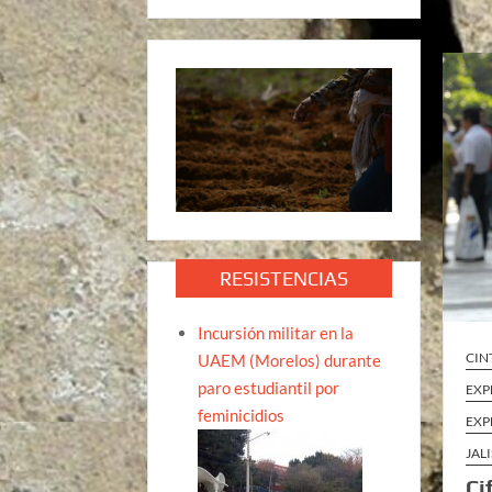
RESISTENCIAS
Incursión militar en la
CIN
UAEM (Morelos) durante
paro estudiantil por
EXP
feminicidios
EXP
JAL
Ci