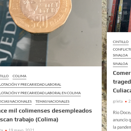
CINTILLO
CONFLICT
SINALOA
SINALOA
Comerc
TILLO
COLIMA
traged
LOTACIÓN Y PRECARIEDAD LABORAL
Culiac
LOTACIÓN Y PRECARIEDAD LABORAL EN COLIMA
grieta
2
ICIAS NACIONALES
TEMAS NACIONALES
ce mil colimenses desempleados
Rio Doce/
scan trabajo (Colima)
anuncio q
la pandem
ta
19 mayo, 2021