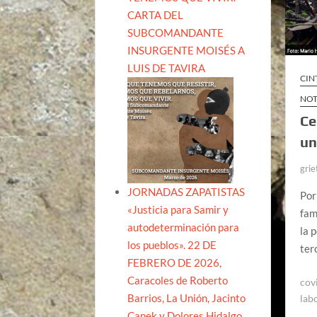
CARTA DEL
SUBCOMANDANTE
INSURGENTE MOISÉS A
LUIS DE TAVIRA
CIN
NOT
Ce
un
grie
JORNADAS ZAPATISTAS
Por
«Justicia para Samir y
fam
autodeterminación para
la 
los pueblos». 22 DE
ter
FEBRERO DE 2026,
Caracoles de Roberto
cov
Barrios, La Unión, Jacinto
lab
Canek y Dolores Hidalgo