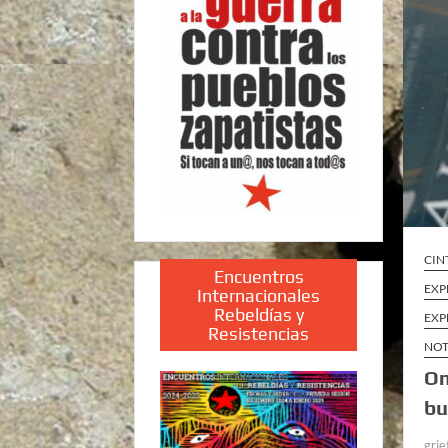
CIN
Encuentros
EXP
Internacionales
Rebeldías y
EXP
Resistencias
NOT
On
bu
grie