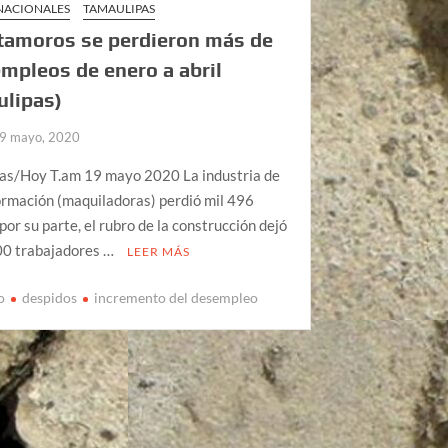
 NACIONALES
TAMAULIPAS
tamoros se perdieron más de
empleos de enero a abril
ulipas)
9 mayo, 2020
ias/Hoy T.am 19 mayo 2020 La industria de
ormación (maquiladoras) perdió mil 496
por su parte, el rubro de la construcción dejó
200 trabajadores …
LEER MÁS
o
despidos
incremento del desempleo