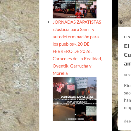
JORNADAS ZAPATISTAS
«Justicia para Samir y
autodeterminación para
CIN
los pueblos». 20 DE
El
FEBRERO DE 2026,
Cu
Caracoles de La Realidad,
am
Oventik, Garrucha y
Morelia
grie
Rio
sac
ham
emp
des