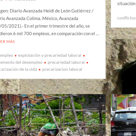
situació
gen: Diario Avanzada Heidi de León Gutiérrez /
conflictos
rio Avanzada Colima, México, Avanzada
/05/2021).- En el primer trimestre del año, se
dieron 6 mil 700 empleos, en comparación con el …
EER MÁS
empleo
explotación y precariedad laboral
remento del desempleo
precariedad laboral
carización de la vida
precarizacion laboral