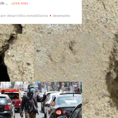
n de …
LEER MÁS
 por desarrollos inmobiliarios
desempleo