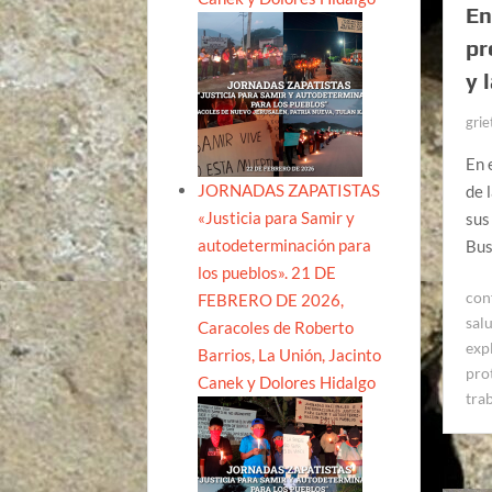
En
pr
y 
grie
En 
JORNADAS ZAPATISTAS
de 
«Justicia para Samir y
sus
autodeterminación para
Bus
los pueblos». 21 DE
con
FEBRERO DE 2026,
sal
Caracoles de Roberto
exp
Barrios, La Unión, Jacinto
pro
Canek y Dolores Hidalgo
tra