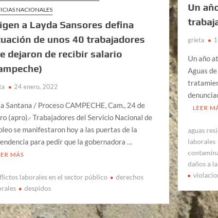
Un año
ICIAS NACIONALES
trabaj
igen a Layda Sansores defina
tuación de unos 40 trabajadores
grieta
1
e dejaron de recibir salario
Un año at
ampeche)
Aguas de 
tratamien
ta
24 enero, 2022
denunciad
a Santana / Proceso CAMPECHE, Cam., 24 de
LEER M
ro (apro).- Trabajadores del Servicio Nacional de
leo se manifestaron hoy a las puertas de la
aguas res
laborales
endencia para pedir que la gobernadora …
contamin
EER MÁS
daños a la
violacio
flictos laborales en el sector público
derechos
orales
despidos