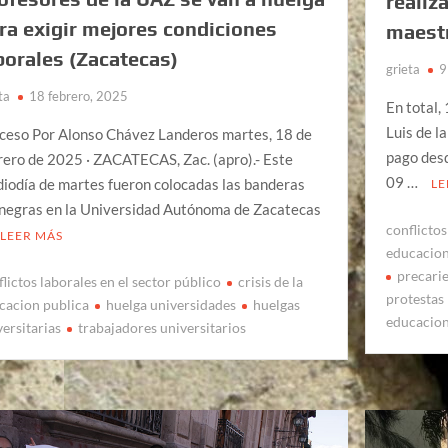
realiz
ra exigir mejores condiciones
maestr
borales (Zacatecas)
grieta
9
ta
18 febrero, 2025
En total,
Luis de l
ceso Por Alonso Chávez Landeros martes, 18 de
pago desd
rero de 2025 · ZACATECAS, Zac. (apro).- Este
09 …
iodía de martes fueron colocadas las banderas
LE
inegras en la Universidad Autónoma de Zacatecas
conflictos
LEER MÁS
educacion
precari
flictos laborales en el sector público
crisis de la
protestas
cacion publica
huelga universidades
huelgas
educacio
versitarias
trabajadores universitarios