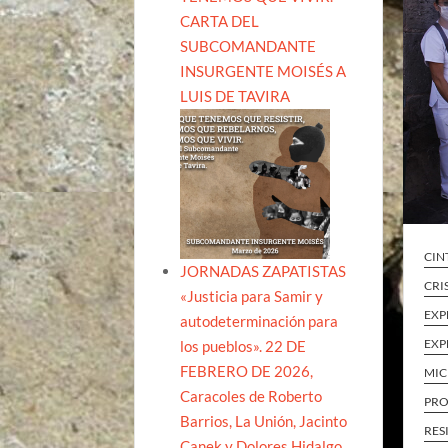
CARTA DEL
SUBCOMANDANTE
INSURGENTE MOISÉS A
LUIS DE TAVIRA
CIN
JORNADAS ZAPATISTAS
CRI
«Justicia para Samir y
EXP
autodeterminación para
EXP
los pueblos». 22 DE
FEBRERO DE 2026,
MI
Caracoles de Roberto
PRO
Barrios, La Unión, Jacinto
RES
Canek y Dolores Hidalgo