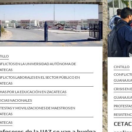
TILLO
FLICTOS EN LA UNIVERSIDAD AUTÓNOMA DE
CINTILLO
ATECAS
CONFLICTO
FLICTOS LABORALES EN EL SECTOR PÚBLICO EN
GUANAJU
ATECAS
CRISIS EN
HAS POR LA EDUCACIÓN EN ZACATECAS
GUANAJU
ICIAS NACIONALES
PROTESTA
TESTAS Y MOVILIZACIONES DE MAESTROS EN
ATECAS
RESISTEN
ATECAS
CETAC 
ofesores de la UAZ se van a huelga