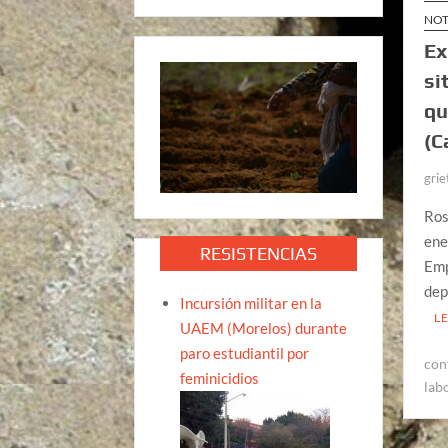
NOT
Ex
si
qu
(C
grie
Ros
ene
RESISTENCIAS
Emp
dep
Incursión militar en la
L
UAEM (Morelos) durante
paro estudiantil por
con
feminicidios
lab