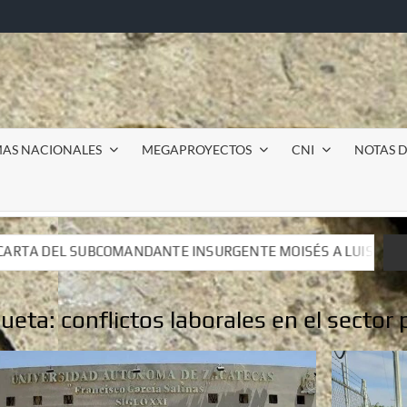
MAS NACIONALES
MEGAPROYECTOS
CNI
NOTAS D
URGENTE MOISÉS A LUIS DE TAVIRA
Incursión militar 
URGENTE MOISÉS A LUIS DE TAVIRA
Incursión militar 
queta:
conflictos laborales en el sector 