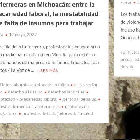
grieta
7
fermeras en Michoacán: entre la
ecariedad laboral, la inestabilidad
Los traba
de violen
la falta de insumos para trabajar
incluso h
ta
12 mayo, 2022
Guanjuat
el Día de la Enfermera, profesionales de esta área
conflictos
la medicina marcharon en Morelia para externar
precaried
 demandas de mejores condiciones laborales Juan
de vida
tos / La Voz de …
LEER MÁS
flictos laborales en el sector público
crisis sector
ud
derecho a la salud
derechos laborales
lotación y precariedad laboral
personal de salud
testas de medicos y enfermeras
protestas de
bajadores
protestas de trabajadores de la salud