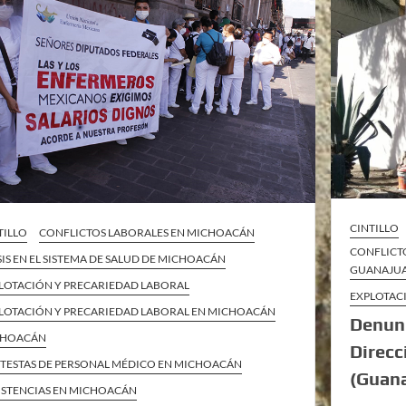
CINTILLO
TILLO
CONFLICTOS LABORALES EN MICHOACÁN
CONFLICTO
SIS EN EL SISTEMA DE SALUD DE MICHOACÁN
GUANAJU
LOTACIÓN Y PRECARIEDAD LABORAL
EXPLOTAC
LOTACIÓN Y PRECARIEDAD LABORAL EN MICHOACÁN
Denunc
CHOACÁN
Direcc
TESTAS DE PERSONAL MÉDICO EN MICHOACÁN
(Guana
ISTENCIAS EN MICHOACÁN