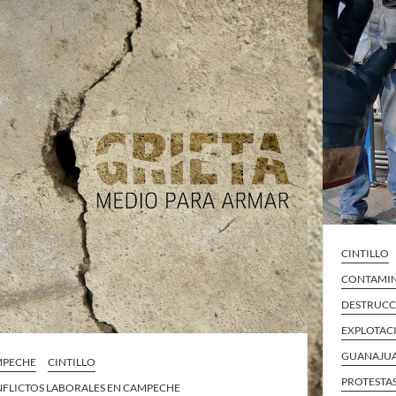
CINTILLO
CONTAMIN
DESTRUCC
EXPLOTAC
GUANAJU
MPECHE
CINTILLO
PROTESTA
FLICTOS LABORALES EN CAMPECHE