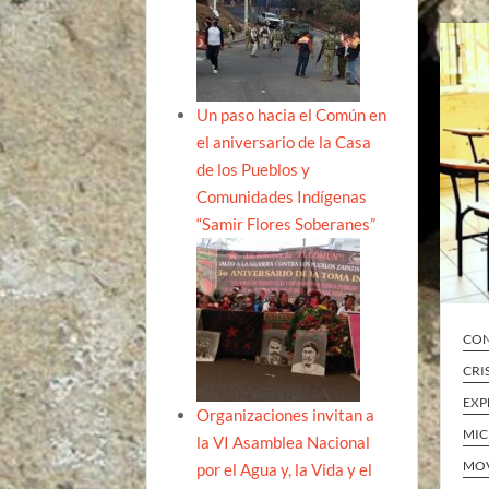
Un paso hacia el Común en
el aniversario de la Casa
de los Pueblos y
Comunidades Indígenas
“Samir Flores Soberanes”
CON
CRI
EXP
Organizaciones invitan a
MI
la VI Asamblea Nacional
MOV
por el Agua y, la Vida y el