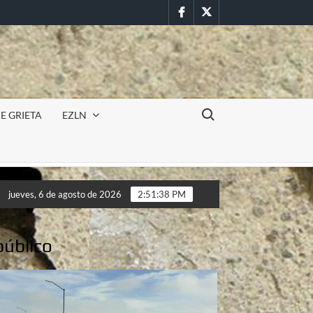
Facebook
Twitter
Buscar:
E GRIETA
EZLN
en la UAEM (Morelos) durante paro estudiantil por feminicidios
jueves, 6 de agosto de 2026
2:51:40 PM
en la UAEM (Morelos) durante paro estudiantil por feminicidios
público