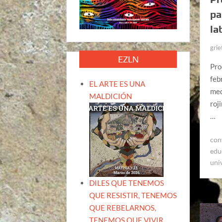
pa
la
grie
EZLN
Pro
feb
EL ARTE ES UNA
med
MALDICIÓN
roj
…
con
edu
uni
DILES QUE TENEMOS
QUE RESISTIR, TENEMOS
QUE REBELARNOS,
TENEMOS QUE VIVIR.