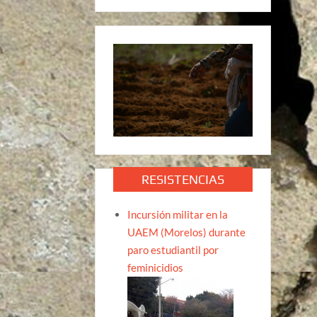
RESISTENCIAS
Incursión militar en la
UAEM (Morelos) durante
paro estudiantil por
feminicidios