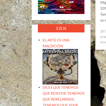
Mig
20%
Tam
se 
EZLN
20 
pre
EL ARTE ES UNA
min
MALDICIÓN
DILES QUE TENEMOS
QUE RESISTIR, TENEMOS
QUE REBELARNOS,
TENEMOS QUE VIVIR.