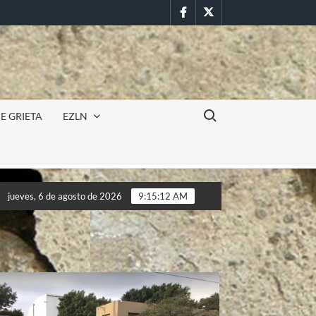
Facebook
Twitter
Buscar:
E GRIETA
EZLN
cursión militar en la UAEM (Morelos) durante paro estudiantil po
jueves, 6 de agosto de 2026
9:15:15 AM
cursión militar en la UAEM (Morelos) durante paro estudiantil po