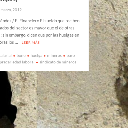
 marzo, 2019
éndez / El Financiero El sueldo que reciben
ados del sector es mayor que el de otras
 sin embargo, dicen que por las huelgas en
oras los …
LEER MÁS
alarial
bono
huelga
mineros
paro
precariedad laboral
sindicato de mineros