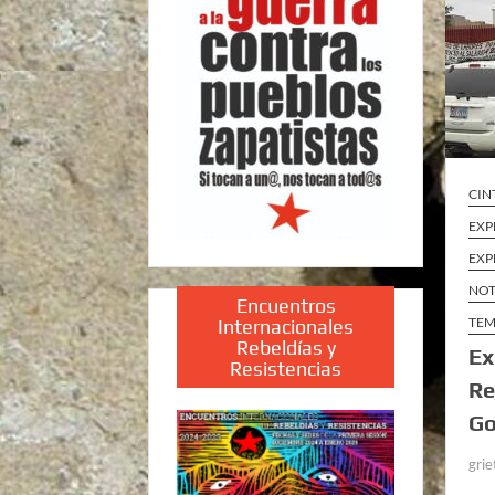
CIN
EXP
EXP
NOT
Encuentros
TEM
Internacionales
Rebeldías y
Ex
Resistencias
Re
Go
grie