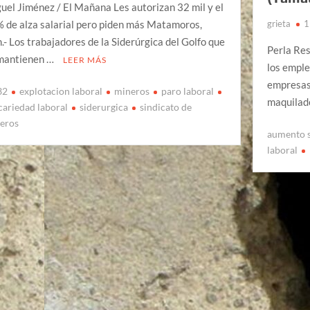
uel Jiménez / El Mañana Les autorizan 32 mil y el
 de alza salarial pero piden más Matamoros,
grieta
1
.- Los trabajadores de la Siderúrgica del Golfo que
Perla Res
mantienen …
LEER MÁS
los emple
empresas;
32
explotacion laboral
mineros
paro laboral
maquilad
cariedad laboral
siderurgica
sindicato de
eros
aumento s
laboral