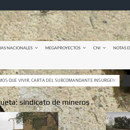
MAS NACIONALES
MEGAPROYECTOS
CNI
NOTAS D
COMANDANTE INSURGENTE MOISÉS A LUIS DE TAVIRA
In
COMANDANTE INSURGENTE MOISÉS A LUIS DE TAVIRA
In
queta:
sindicato de mineros