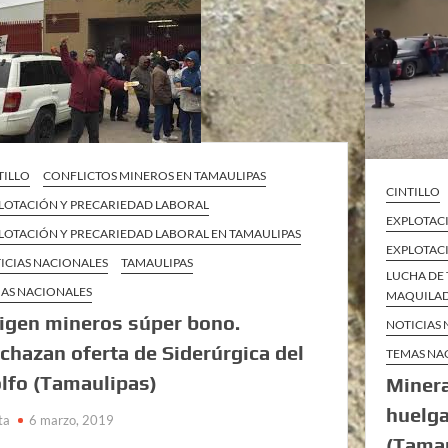
TILLO
CONFLICTOS MINEROS EN TAMAULIPAS
CINTILLO
LOTACIÓN Y PRECARIEDAD LABORAL
EXPLOTAC
LOTACIÓN Y PRECARIEDAD LABORAL EN TAMAULIPAS
EXPLOTAC
ICIAS NACIONALES
TAMAULIPAS
LUCHA DE 
AS NACIONALES
MAQUILAD
igen mineros súper bono.
NOTICIAS
chazan oferta de Siderúrgica del
TEMAS NA
lfo (Tamaulipas)
Miner
huelga
ta
6 marzo, 2019
(Tama