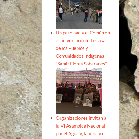
Un paso hacia el Común en
el aniversario de la Casa
de los Pueblos y
Comunidades Indígenas
“Samir Flores Soberanes”
Organizaciones invitan a
la VI Asamblea Nacional
por el Agua y, la Vida y el