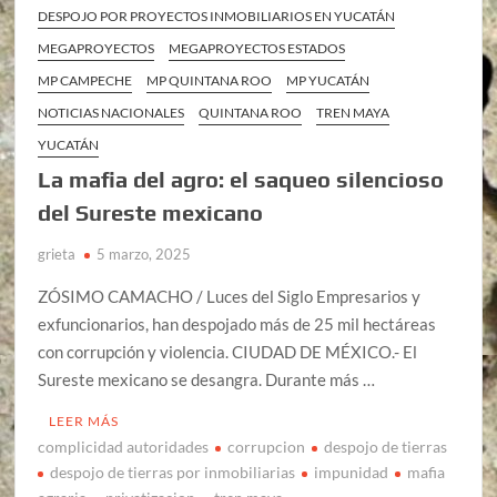
DESPOJO POR PROYECTOS INMOBILIARIOS EN YUCATÁN
MEGAPROYECTOS
MEGAPROYECTOS ESTADOS
MP CAMPECHE
MP QUINTANA ROO
MP YUCATÁN
NOTICIAS NACIONALES
QUINTANA ROO
TREN MAYA
YUCATÁN
La mafia del agro: el saqueo silencioso
del Sureste mexicano
grieta
5 marzo, 2025
ZÓSIMO CAMACHO / Luces del Siglo Empresarios y
exfuncionarios, han despojado más de 25 mil hectáreas
con corrupción y violencia. CIUDAD DE MÉXICO.- El
Sureste mexicano se desangra. Durante más …
LEER MÁS
complicidad autoridades
corrupcion
despojo de tierras
despojo de tierras por inmobiliarias
impunidad
mafia