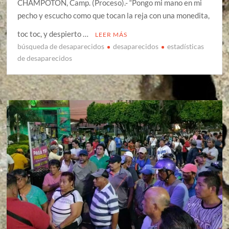
CHAMPOTÓN, Camp. (Proceso).- “Pongo mi mano en mi
pecho y escucho como que tocan la reja con una monedita,
toc toc, y despierto …
LEER MÁS
búsqueda de desaparecidos
desaparecidos
estadísticas
de desaparecidos