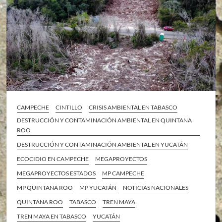
CAMPECHE
CINTILLO
CRISIS AMBIENTAL EN TABASCO
DESTRUCCIÓN Y CONTAMINACIÓN AMBIENTAL EN QUINTANA
ROO
DESTRUCCIÓN Y CONTAMINACIÓN AMBIENTAL EN YUCATÁN
ECOCIDIO EN CAMPECHE
MEGAPROYECTOS
MEGAPROYECTOS ESTADOS
MP CAMPECHE
MP QUINTANA ROO
MP YUCATÁN
NOTICIAS NACIONALES
QUINTANA ROO
TABASCO
TREN MAYA
TREN MAYA EN TABASCO
YUCATÁN