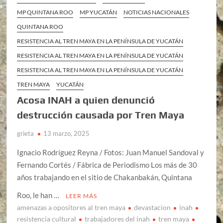
MP QUINTANA ROO
MP YUCATÁN
NOTICIAS NACIONALES
QUINTANA ROO
RESISTENCIA AL TREN MAYA EN LA PENÍNSULA DE YUCATÁN
RESISTENCIA AL TREN MAYA EN LA PENÍNSULA DE YUCATÁN
RESISTENCIA AL TREN MAYA EN LA PENÍNSULA DE YUCATÁN
TREN MAYA
YUCATÁN
Acosa INAH a quien denunció
destrucción causada por Tren Maya
grieta
13 marzo, 2025
Ignacio Rodríguez Reyna / Fotos: Juan Manuel Sandoval y
Fernando Cortés / Fábrica de Periodismo Los más de 30
años trabajando en el sitio de Chakanbakán, Quintana
Roo, le han …
LEER MÁS
amenazas a opositores al tren maya
devastacion
inah
resistencia cultural
trabajadores del inah
tren maya