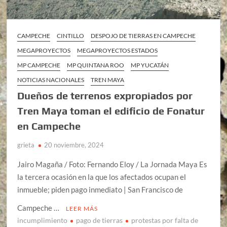
CAMPECHE
CINTILLO
DESPOJO DE TIERRAS EN CAMPECHE
MEGAPROYECTOS
MEGAPROYECTOS ESTADOS
MP CAMPECHE
MP QUINTANA ROO
MP YUCATÁN
NOTICIAS NACIONALES
TREN MAYA
Dueños de terrenos expropiados por
Tren Maya toman el edificio de Fonatur
en Campeche
grieta
20 noviembre, 2024
Jairo Magaña / Foto: Fernando Eloy / La Jornada Maya Es
la tercera ocasión en la que los afectados ocupan el
inmueble; piden pago inmediato | San Francisco de
Campeche …
LEER MÁS
incumplimiento
pago de tierras
protestas por falta de