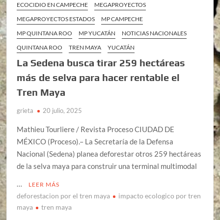
ECOCIDIO EN CAMPECHE
MEGAPROYECTOS
MEGAPROYECTOS ESTADOS
MP CAMPECHE
MP QUINTANA ROO
MP YUCATÁN
NOTICIAS NACIONALES
QUINTANA ROO
TREN MAYA
YUCATÁN
La Sedena busca tirar 259 hectáreas
más de selva para hacer rentable el
Tren Maya
grieta
20 julio, 2025
Mathieu Tourliere / Revista Proceso CIUDAD DE
MÉXICO (Proceso).– La Secretaría de la Defensa
Nacional (Sedena) planea deforestar otros 259 hectáreas
de la selva maya para construir una terminal multimodal
…
LEER MÁS
deforestacion por el tren maya
impacto ecologico por tren
maya
tren maya