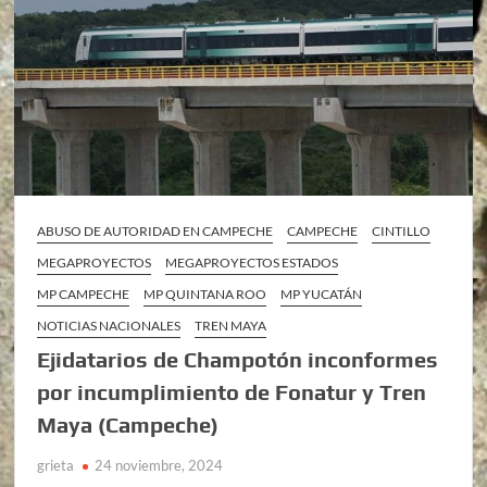
ABUSO DE AUTORIDAD EN CAMPECHE
CAMPECHE
CINTILLO
MEGAPROYECTOS
MEGAPROYECTOS ESTADOS
MP CAMPECHE
MP QUINTANA ROO
MP YUCATÁN
NOTICIAS NACIONALES
TREN MAYA
Ejidatarios de Champotón inconformes
por incumplimiento de Fonatur y Tren
Maya (Campeche)
grieta
24 noviembre, 2024