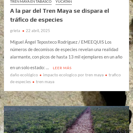
TREN MAYA EN TABASCO
YUCATÁN
A la par del Tren Maya se dispara el
tráfico de especies
grieta
22 abril, 2025
Miguel Ángel Teposteco Rodríguez / EMEEQUIS Los
números de decomisos de especies revelan una realidad
alarmante, con picos de hasta 13 mil ejemplares en un año
en un solo estado: …
LEER MÁS
daño ecológico
impacto ecologico por tren maya
trafico
de especies
tren maya