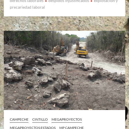
derechos laborales
despidos injustificados
explotación y
precariedad laboral
CAMPECHE
CINTILLO
MEGAPROYECTOS
MEGAPROYECTOS ESTADOS
MP CAMPECHE