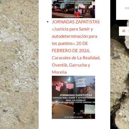
co
JORNADAS ZAPATISTAS
Na
«Justicia para Samir y
autodeterminación para
de
los pueblos». 20 DE
ent
FEBRERO DE 2026,
Caracoles de La Realidad,
Oventik, Garrucha y
Morelia