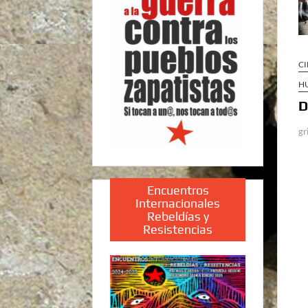
CI
HU
D
gr
Encuentros
Internacionales
Rebeldías y
Resistencias