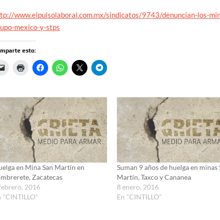
ttp://www.elpulsolaboral.com.mx/sindicatos/9743/denuncian-los-mi
rupo-mexico-y-stps
mparte esto:
elga en Mina San Martín en
Suman 9 años de huelga en minas
mbrerete, Zacatecas
Martín, Taxco y Cananea
febrero, 2016
8 enero, 2016
n "CINTILLO"
En "CINTILLO"