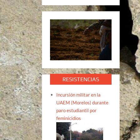
RESISTENCIAS
Incursión militar en la
UAEM (Morelos) durante
paro estudiantil por
feminicidios