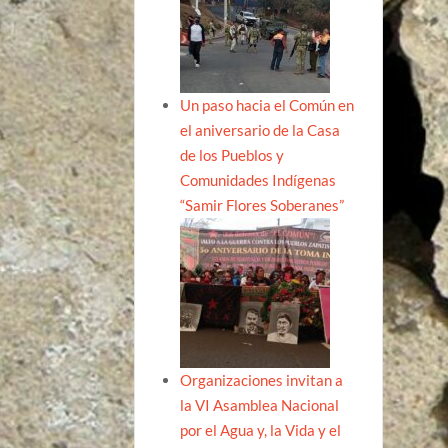
Un paso hacia el Común en
el aniversario de la Casa
de los Pueblos y
Comunidades Indígenas
“Samir Flores Soberanes”
Organizaciones invitan a
la VI Asamblea Nacional
por el Agua y, la Vida y el