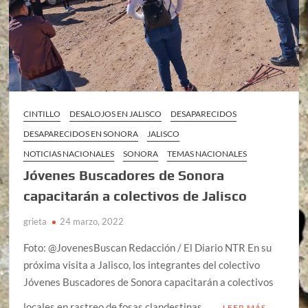
CINTILLO
DESALOJOS EN JALISCO
DESAPARECIDOS
DESAPARECIDOS EN SONORA
JALISCO
NOTICIAS NACIONALES
SONORA
TEMAS NACIONALES
Jóvenes Buscadores de Sonora
capacitarán a colectivos de Jalisco
grieta
24 marzo, 2022
Foto: @JovenesBuscan Redacción / El Diario NTR En su
próxima visita a Jalisco, los integrantes del colectivo
Jóvenes Buscadores de Sonora capacitarán a colectivos
locales en rastreo de fosas clandestinas, …
LEER MÁS