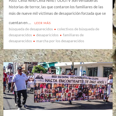
Foto: Celia Niño Celia Niño / UDGTV Son verdaderas
historias de terror, las que contaron los familiares de las
más de nueve mil víctimas de desaparición forzada que se
cuentan en …
LEER MÁS
búsqueda de desaparecidos
colectivos de búsqueda de
desaparecidos
desaparicidos
familiares de
desaparecidos
marcha por los desaparecidos