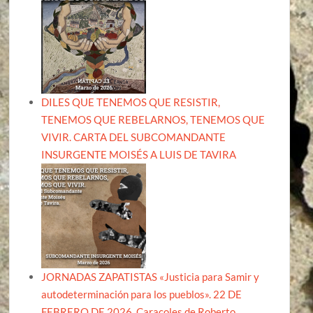
DILES QUE TENEMOS QUE RESISTIR,
TENEMOS QUE REBELARNOS, TENEMOS QUE
VIVIR. CARTA DEL SUBCOMANDANTE
INSURGENTE MOISÉS A LUIS DE TAVIRA
JORNADAS ZAPATISTAS «Justicia para Samir y
autodeterminación para los pueblos». 22 DE
FEBRERO DE 2026, Caracoles de Roberto