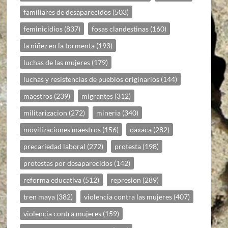
familiares de desaparecidos
(503)
feminicidios
(837)
fosas clandestinas
(160)
la niñez en la tormenta
(193)
luchas de las mujeres
(179)
luchas y resistencias de pueblos originarios
(144)
maestros
(239)
migrantes
(312)
militarizacion
(272)
mineria
(340)
movilizaciones maestros
(156)
oaxaca
(282)
precariedad laboral
(272)
protesta
(198)
protestas por desaparecidos
(142)
reforma educativa
(512)
represion
(289)
tren maya
(382)
violencia contra las mujeres
(407)
violencia contra mujeres
(159)