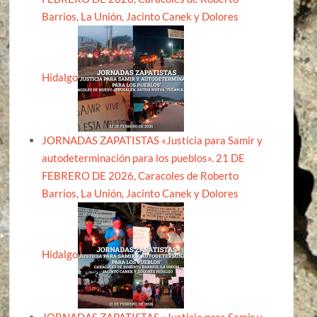
Barrios, La Unión, Jacinto Canek y Dolores
Hidalgo
JORNADAS ZAPATISTAS «Justicia para Samir y
autodeterminación para los pueblos». 21 DE
FEBRERO DE 2026, Caracoles de Roberto
Barrios, La Unión, Jacinto Canek y Dolores
Hidalgo
JORNADAS ZAPATISTAS «Justicia para Samir y