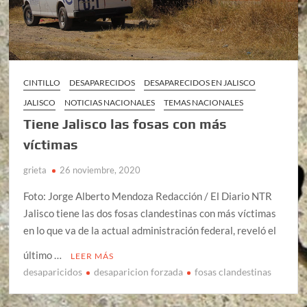
CINTILLO
DESAPARECIDOS
DESAPARECIDOS EN JALISCO
JALISCO
NOTICIAS NACIONALES
TEMAS NACIONALES
Tiene Jalisco las fosas con más
víctimas
grieta
26 noviembre, 2020
Foto: Jorge Alberto Mendoza Redacción / El Diario NTR
Jalisco tiene las dos fosas clandestinas con más víctimas
en lo que va de la actual administración federal, reveló el
último …
LEER MÁS
desaparicidos
desaparicion forzada
fosas clandestinas