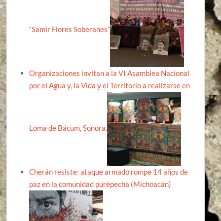
“Samir Flores Soberanes”
Organizaciones invitan a la VI Asamblea Nacional
por el Agua y, la Vida y el Territorio a realizarse en
Loma de Bácum, Sonora.
Cherán resiste: ataque armado rompe 14 años de
paz en la comunidad purépecha (Michoacán)