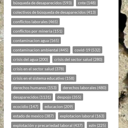
búsqueda de desaparecidos
(593)
cnte
(148)
colectivos de búsqueda de desaparecidos
(413)
conflictos laborales
(465)
conflictos por mineria
(151)
contaminacion agua
(165)
contaminacion ambiental
(445)
covid-19
(532)
crisis del agua
(200)
crisis del sector salud
(280)
crisis en el sector salud
(378)
crisis en el sistema educativo
(158)
derechos humanos
(153)
derechos laborales
(480)
desaparecidos
(1131)
despojo
(355)
ecocidio
(147)
educacion
(209)
estado de mexico
(387)
explotacion laboral
(163)
explotación y precariedad laboral
(437)
ezln
(225)