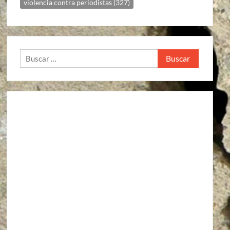
violencia contra periodistas
(327)
Buscar:
Agroindustria
Alto a la guerra contra los pueblos zapatistas
Áreas Naturales Protegidas
Comunicaciones y Transportes
Aeropuerto Barrancas del Cobre (Chihuahua)
Aeropuerto Internacional de Santa Lucía “Felipe Ángeles”