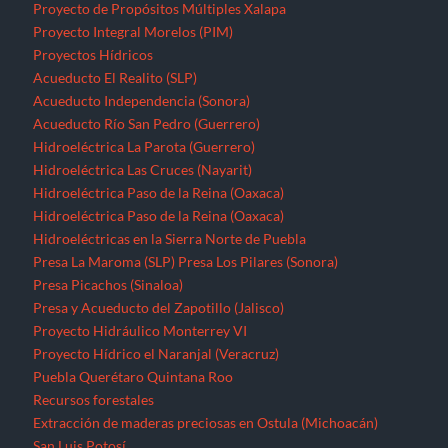
Presa La Maroma (SLP)
Presa Los Pilares (Sonora)
Presa Picachos (Sinaloa)
Presa y Acueducto del Zapotillo (Jalisco)
Proyecto Hidráulico Monterrey VI
Proyecto Hídrico el Naranjal (Veracruz)
Puebla
Querétaro
Quintana Roo
Recursos forestales
Extracción de maderas preciosas en Ostula (Michoacán)
San Luis Potosí
Seminario “El pensamiento crítico frente a la hidra
capitalista”
Sinaloa
Sonora
Tabasco
Tamaulipas
Tlaxcala
Tren Maya
Veracruz
Violencia contra periodistas
Yucatán
Zacatecas
Zonas de Desarrollo Económico y Social (ZODES) Ciudad de
México
¿Qué es un megaproyecto?
Zonas Económicas Especiales
Corredor transístimico
Funciona gracias a WordPress
|
Tema: TimesNews
|
por
Theme