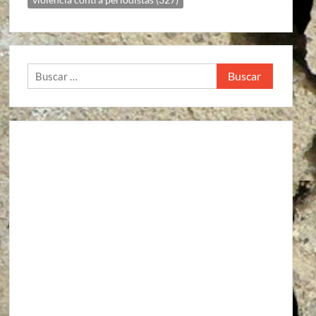
Buscar:
Agroindustria
Alto a la guerra contra los pueblos zapatistas
Áreas Naturales Protegidas
Comunicaciones y Transportes
Aeropuerto Barrancas del Cobre (Chihuahua)
Aeropuerto Internacional de Santa Lucía “Felipe Ángeles”