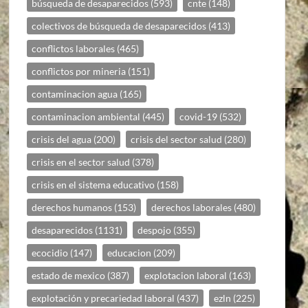
búsqueda de desaparecidos
(593)
cnte
(148)
colectivos de búsqueda de desaparecidos
(413)
conflictos laborales
(465)
conflictos por mineria
(151)
contaminacion agua
(165)
contaminacion ambiental
(445)
covid-19
(532)
crisis del agua
(200)
crisis del sector salud
(280)
crisis en el sector salud
(378)
crisis en el sistema educativo
(158)
derechos humanos
(153)
derechos laborales
(480)
desaparecidos
(1131)
despojo
(355)
ecocidio
(147)
educacion
(209)
estado de mexico
(387)
explotacion laboral
(163)
explotación y precariedad laboral
(437)
ezln
(225)