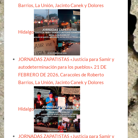
Barrios, La Unión, Jacinto Canek y Dolores
Hidalgo
JORNADAS ZAPATISTAS «Justicia para Samir y
autodeterminación para los pueblos». 21 DE
FEBRERO DE 2026, Caracoles de Roberto
Barrios, La Unión, Jacinto Canek y Dolores
Hidalgo
JORNADAS ZAPATISTAS «Justicia para Samir y