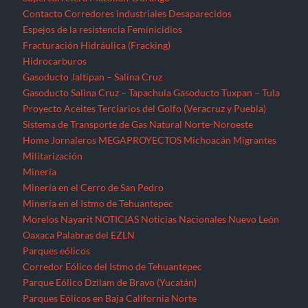
Minería en el Cerro de San Pedro
Minería en el Istmo de Tehuantepec
Morelos
Nayarit
NOTICIAS
Noticias Nacionales
Nuevo León
Oaxaca
Palabras del EZLN
Parques eólicos
Corredor Eólico del Istmo de Tehuantepec
Parque Eólico Dzilam de Bravo (Yucatán)
Parques Eólicos en Baja California Norte
Proyecto de Propósitos Múltiples Xalapa
Proyecto Integral Morelos (PIM)
Proyectos Hídricos
Acueducto El Realito (SLP)
Acueducto Independencia (Sonora)
Acueducto Río San Pedro (Guerrero)
Hidroeléctrica La Parota (Guerrero)
Hidroeléctrica Las Cruces (Nayarit)
Hidroeléctrica Paso de la Reina (Oaxaca)
Hidroeléctrica Paso de la Reina (Oaxaca)
Hidroeléctricas en la Sierra Norte de Puebla