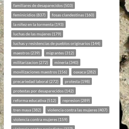
familiares de desaparecidos
(503)
feminicidios
(837)
fosas clandestinas
(160)
la niñez en la tormenta
(193)
luchas de las mujeres
(179)
luchas y resistencias de pueblos originarios
(144)
maestros
(239)
migrantes
(312)
militarizacion
(272)
mineria
(340)
movilizaciones maestros
(156)
oaxaca
(282)
precariedad laboral
(272)
protesta
(198)
protestas por desaparecidos
(142)
reforma educativa
(512)
represion
(289)
tren maya
(382)
violencia contra las mujeres
(407)
violencia contra mujeres
(159)
violencia contra periodistas
(327)