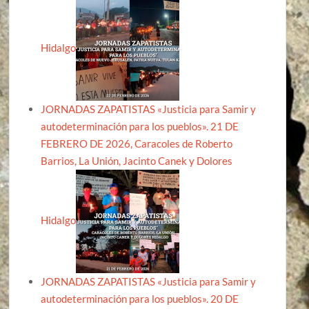
Hidalgo
JORNADAS ZAPATISTAS «Justicia para Samir y
autodeterminación para los pueblos». 21 DE
FEBRERO DE 2026, Caracoles de Roberto
Barrios, La Unión, Jacinto Canek y Dolores
Hidalgo
JORNADAS ZAPATISTAS «Justicia para Samir y
autodeterminación para los pueblos». 20 DE