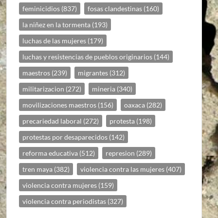
feminicidios
(837)
fosas clandestinas
(160)
la niñez en la tormenta
(193)
luchas de las mujeres
(179)
luchas y resistencias de pueblos originarios
(144)
maestros
(239)
migrantes
(312)
militarizacion
(272)
mineria
(340)
movilizaciones maestros
(156)
oaxaca
(282)
precariedad laboral
(272)
protesta
(198)
protestas por desaparecidos
(142)
reforma educativa
(512)
represion
(289)
tren maya
(382)
violencia contra las mujeres
(407)
violencia contra mujeres
(159)
violencia contra periodistas
(327)