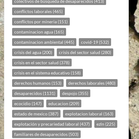
colectivos de búsqueda de desaparecidos
(413)
conflictos laborales
(465)
conflictos por mineria
(151)
contaminacion agua
(165)
contaminacion ambiental
(445)
covid-19
(532)
crisis del agua
(200)
crisis del sector salud
(280)
crisis en el sector salud
(378)
crisis en el sistema educativo
(158)
derechos humanos
(153)
derechos laborales
(480)
desaparecidos
(1131)
despojo
(355)
ecocidio
(147)
educacion
(209)
estado de mexico
(387)
explotacion laboral
(163)
explotación y precariedad laboral
(437)
ezln
(225)
familiares de desaparecidos
(503)