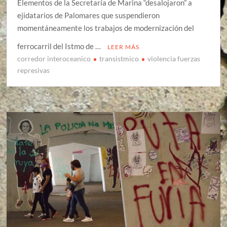
Elementos de la Secretaría de Marina “desalojaron” a
ejidatarios de Palomares que suspendieron
momentáneamente los trabajos de modernización del
ferrocarril del Istmo de …
LEER MÁS
corredor interoceanico
transistmico
violencia fuerzas
represivas