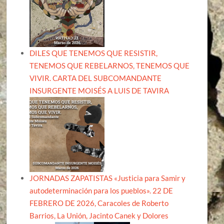
DILES QUE TENEMOS QUE RESISTIR,
TENEMOS QUE REBELARNOS, TENEMOS QUE
VIVIR. CARTA DEL SUBCOMANDANTE
INSURGENTE MOISÉS A LUIS DE TAVIRA
JORNADAS ZAPATISTAS «Justicia para Samir y
autodeterminación para los pueblos». 22 DE
FEBRERO DE 2026, Caracoles de Roberto
Barrios, La Unión, Jacinto Canek y Dolores