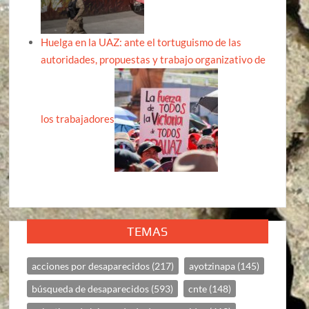
Huelga en la UAZ: ante el tortuguismo de las
autoridades, propuestas y trabajo organizativo de
los trabajadores
TEMAS
acciones por desaparecidos
(217)
ayotzinapa
(145)
búsqueda de desaparecidos
(593)
cnte
(148)