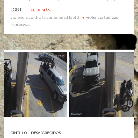
LGBT, …
LEER MÁS
violencia contra la comunidad lgbttti
violencia fuerzas
represivas
CINTILLO
DESAPARECIDOS