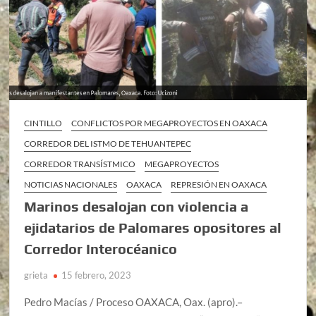
CINTILLO
CONFLICTOS POR MEGAPROYECTOS EN OAXACA
CORREDOR DEL ISTMO DE TEHUANTEPEC
CORREDOR TRANSÍSTMICO
MEGAPROYECTOS
NOTICIAS NACIONALES
OAXACA
REPRESIÓN EN OAXACA
Marinos desalojan con violencia a
ejidatarios de Palomares opositores al
Corredor Interocéanico
grieta
15 febrero, 2023
Pedro Macías / Proceso OAXACA, Oax. (apro).–