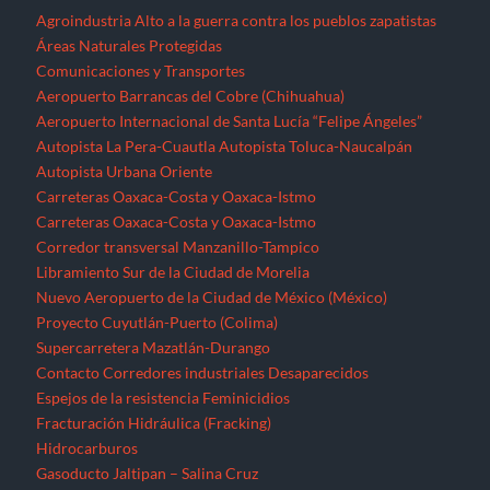
Agroindustria
Alto a la guerra contra los pueblos zapatistas
Áreas Naturales Protegidas
Comunicaciones y Transportes
Aeropuerto Barrancas del Cobre (Chihuahua)
Aeropuerto Internacional de Santa Lucía “Felipe Ángeles”
Autopista La Pera-Cuautla
Autopista Toluca-Naucalpán
Autopista Urbana Oriente
Carreteras Oaxaca-Costa y Oaxaca-Istmo
Carreteras Oaxaca-Costa y Oaxaca-Istmo
Corredor transversal Manzanillo-Tampico
Libramiento Sur de la Ciudad de Morelia
Nuevo Aeropuerto de la Ciudad de México (México)
Proyecto Cuyutlán-Puerto (Colima)
Supercarretera Mazatlán-Durango
Contacto
Corredores industriales
Desaparecidos
Espejos de la resistencia
Feminicidios
Fracturación Hidráulica (Fracking)
Hidrocarburos
Gasoducto Jaltipan – Salina Cruz