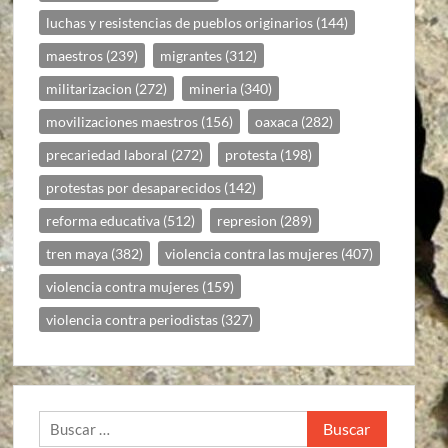
luchas y resistencias de pueblos originarios
(144)
maestros
(239)
migrantes
(312)
militarizacion
(272)
mineria
(340)
movilizaciones maestros
(156)
oaxaca
(282)
precariedad laboral
(272)
protesta
(198)
protestas por desaparecidos
(142)
reforma educativa
(512)
represion
(289)
tren maya
(382)
violencia contra las mujeres
(407)
violencia contra mujeres
(159)
violencia contra periodistas
(327)
Buscar: