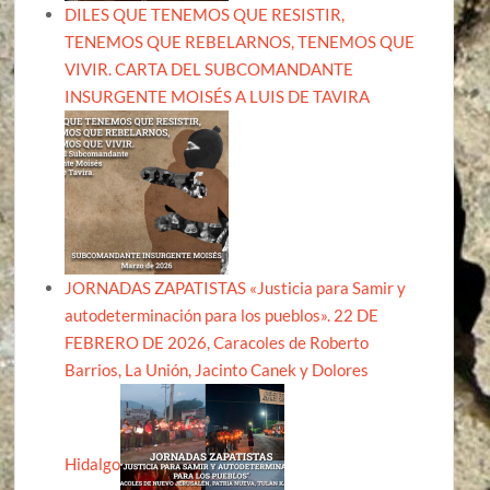
DILES QUE TENEMOS QUE RESISTIR,
TENEMOS QUE REBELARNOS, TENEMOS QUE
VIVIR. CARTA DEL SUBCOMANDANTE
INSURGENTE MOISÉS A LUIS DE TAVIRA
JORNADAS ZAPATISTAS «Justicia para Samir y
autodeterminación para los pueblos». 22 DE
FEBRERO DE 2026, Caracoles de Roberto
Barrios, La Unión, Jacinto Canek y Dolores
Hidalgo