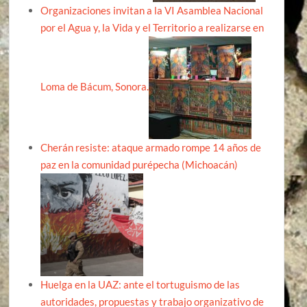
Organizaciones invitan a la VI Asamblea Nacional
por el Agua y, la Vida y el Territorio a realizarse en
Loma de Bácum, Sonora.
Cherán resiste: ataque armado rompe 14 años de
paz en la comunidad purépecha (Michoacán)
Huelga en la UAZ: ante el tortuguismo de las
autoridades, propuestas y trabajo organizativo de