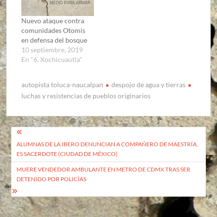
Nuevo ataque contra
comunidades Otomís
en defensa del bosque
10 septiembre, 2019
En "6. Xochicuautla"
autopista toluca-naucalpan
despojo de agua y tierras
luchas y resistencias de pueblos originarios
Navegación
ALUMNAS DE LA IBERO DENUNCIAN A COMPAÑERO DE MAESTRÍA,
de
ES SACERDOTE (CIUDAD DE MÉXICO)
entradas
MUERE VENDEDOR AMBULANTE EN METRO DE CDMX TRAS SER
DETENIDO POR POLICÍAS