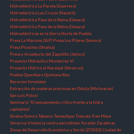
Hidroeléctrica La Parota (Guerrero)
Hidroeléctrica Las Cruces (Nayarit)
Hidroeléctrica Paso de la Reina (Oaxaca)
Hidroeléctrica Paso de la Reina (Oaxaca)
Hidroeléctricas en la Sierra Norte de Puebla
Presa La Maroma (SLP)
Presa Los Pilares (Sonora)
Presa Picachos (Sinaloa)
Presa y Acueducto del Zapotillo (Jalisco)
Proyecto Hidráulico Monterrey VI
Proyecto Hídrico el Naranjal (Veracruz)
Puebla
Querétaro
Quintana Roo
Recursos forestales
Extracción de maderas preciosas en Ostula (Michoacán)
San Luis Potosí
Seminario “El pensamiento crítico frente a la hidra
capitalista”
Sinaloa
Sonora
Tabasco
Tamaulipas
Tlaxcala
Tren Maya
Veracruz
Violencia contra periodistas
Yucatán
Zacatecas
Zonas de Desarrollo Económico y Social (ZODES) Ciudad de