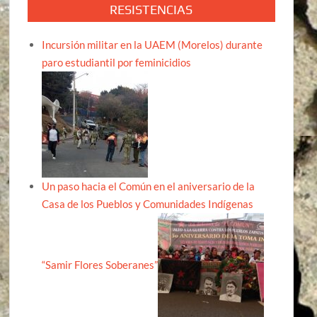
RESISTENCIAS
Incursión militar en la UAEM (Morelos) durante
paro estudiantil por feminicidios
Un paso hacia el Común en el aniversario de la
Casa de los Pueblos y Comunidades Indígenas
“Samir Flores Soberanes”