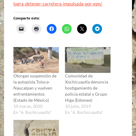
logra-detener-carretera-impulsada-por-epn/
Comparte esto:
Otorgan suspensión de
Comunidad de
la autopista Toluca-
Xochicuautla denuncia
Naucalpan y vuelven
hostigamiento de
enfrentamientos
policía estatal y Grupo
(Estado de México)
Higa (Edomex)
10 marzo, 2020
10 julio, 2019
En "6. Xochicuautla"
En "6. Xochicuautla"