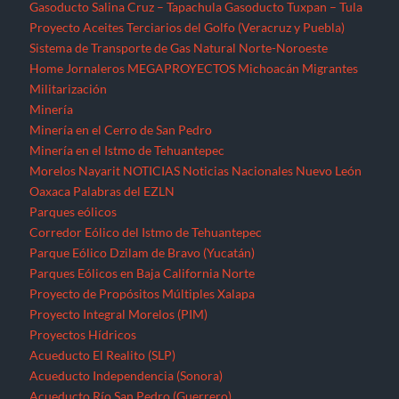
Gasoducto Salina Cruz – Tapachula
Gasoducto Tuxpan – Tula
Proyecto Aceites Terciarios del Golfo (Veracruz y Puebla)
Sistema de Transporte de Gas Natural Norte-Noroeste
Home
Jornaleros
MEGAPROYECTOS
Michoacán
Migrantes
Militarización
Minería
Minería en el Cerro de San Pedro
Minería en el Istmo de Tehuantepec
Morelos
Nayarit
NOTICIAS
Noticias Nacionales
Nuevo León
Oaxaca
Palabras del EZLN
Parques eólicos
Corredor Eólico del Istmo de Tehuantepec
Parque Eólico Dzilam de Bravo (Yucatán)
Parques Eólicos en Baja California Norte
Proyecto de Propósitos Múltiples Xalapa
Proyecto Integral Morelos (PIM)
Proyectos Hídricos
Acueducto El Realito (SLP)
Acueducto Independencia (Sonora)
Acueducto Río San Pedro (Guerrero)