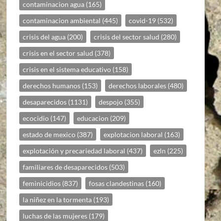
contaminacion agua
(165)
contaminacion ambiental
(445)
covid-19
(532)
crisis del agua
(200)
crisis del sector salud
(280)
crisis en el sector salud
(378)
crisis en el sistema educativo
(158)
derechos humanos
(153)
derechos laborales
(480)
desaparecidos
(1131)
despojo
(355)
ecocidio
(147)
educacion
(209)
estado de mexico
(387)
explotacion laboral
(163)
explotación y precariedad laboral
(437)
ezln
(225)
familiares de desaparecidos
(503)
feminicidios
(837)
fosas clandestinas
(160)
la niñez en la tormenta
(193)
luchas de las mujeres
(179)