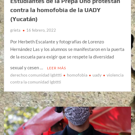
Estudiantes de la Prepa Uno protestan
contra la homofobia de la UADY
(Yucatán)
grieta
16 febrero, 2022
Por Herbeth Escalante y fotografías de Lorenzo
Hernández Las y los alumnos se manifestaron en la puerta
de la escuela para exigir que se respete la diversidad
sexual y cesen …
LEER MÁS
derechos comunidad lgbttti
homofobia
uady
violencia
contra la comunidad lgbttti