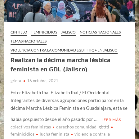
CINTILLO
FEMINICIDIOS
JALISCO
NOTICIAS NACIONALES
TEMAS NACIONALES
VIOLENCIA CONTRA LA COMUNIDAD LGBTTTIQ+ EN JALISCO
Realizan la décima marcha lésbica
feminista en GDL (Jalisco)
grieta
16 octubre, 2021
Foto: Elizabeth Ibal Elizabeth Ibal / El Occidental
Integrantes de diversas agrupaciones participaron en la
décima Marcha Lésbica Feminista en Guadalajara, esta se
había pospuesto desde el año pasado por …
LEER MÁS
colectivos feministas
derechos comunidad lgbttti
feminicidios
lucha feminista
violencia contra la