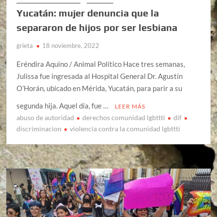
Yucatán: mujer denuncia que la
separaron de hijos por ser lesbiana
grieta
18 noviembre, 2022
Eréndira Aquino / Animal Político Hace tres semanas,
Julissa fue ingresada al Hospital General Dr. Agustín
O’Horán, ubicado en Mérida, Yucatán, para parir a su
segunda hija. Aquel día, fue …
LEER MÁS
abuso de autoridad
derechos comunidad lgbttti
dif
discriminacion
violencia contra la comunidad lgbttti