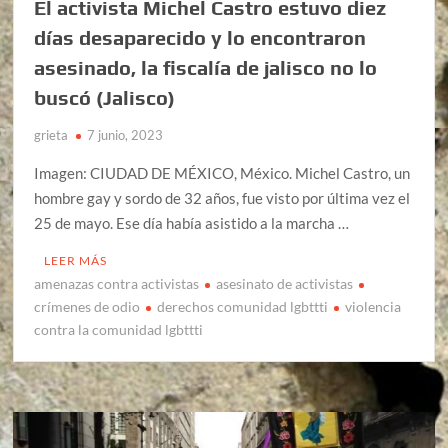
El activista Michel Castro estuvo diez
días desaparecido y lo encontraron
asesinado, la fiscalía de jalisco no lo
buscó (Jalisco)
grieta
7 junio, 2023
Imagen: CIUDAD DE MÉXICO, México. Michel Castro, un
hombre gay y sordo de 32 años, fue visto por última vez el
25 de mayo. Ese día había asistido a la marcha …
LEER MÁS
amenazas contra activistas
asesinato de activistas
crímenes de odio
derechos comunidad lgbttti
violencia
contra la comunidad lgbttti