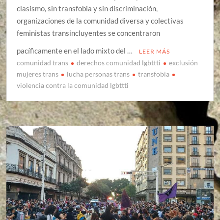
clasismo, sin transfobia y sin discriminación,
organizaciones de la comunidad diversa y colectivas
feministas transincluyentes se concentraron
pacíficamente en el lado mixto del …
LEER MÁS
comunidad trans
derechos comunidad lgbttti
exclusión
mujeres trans
lucha personas trans
transfobia
violencia contra la comunidad lgbttti