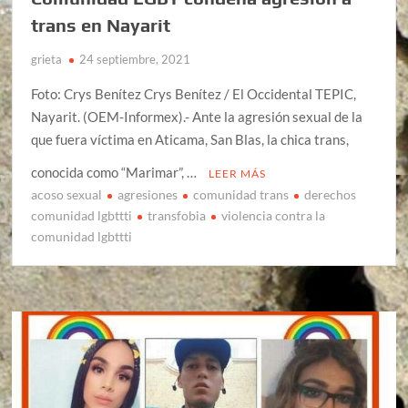
trans en Nayarit
grieta
24 septiembre, 2021
Foto: Crys Benítez Crys Benítez / El Occidental TEPIC,
Nayarit. (OEM-Informex).- Ante la agresión sexual de la
que fuera víctima en Aticama, San Blas, la chica trans,
conocida como “Marimar”, …
LEER MÁS
acoso sexual
agresiones
comunidad trans
derechos
comunidad lgbttti
transfobia
violencia contra la
comunidad lgbttti