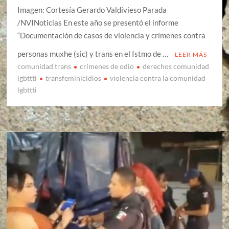
Imagen: Cortesía Gerardo Valdivieso Parada
/NVINoticias En este año se presentó el informe
“Documentación de casos de violencia y crímenes contra
personas muxhe (sic) y trans en el Istmo de …
LEER MÁS
comunidad trans
crímenes de odio
derechos comunidad
lgbttti
transfeminicidios
violencia contra la comunidad
lgbttti