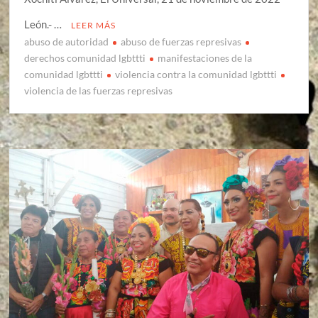
León.- …
LEER MÁS
abuso de autoridad
abuso de fuerzas represivas
derechos comunidad lgbttti
manifestaciones de la
comunidad lgbttti
violencia contra la comunidad lgbttti
violencia de las fuerzas represivas