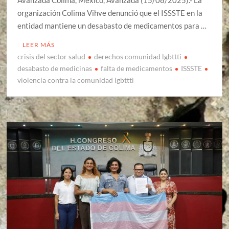
Avanzada Colima, México, Avanzada (15/08/2025).- La
organización Colima Vihve denunció que el ISSSTE en la
entidad mantiene un desabasto de medicamentos para …
LEER MÁS
crisis del sector salud
derechos comunidad lgbttti
desabasto de medicinas
falta de medicamentos
ISSSTE
violencia contra la comunidad lgbttti