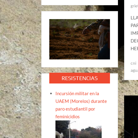
grie
LL
PA
IM
DE
HER
cni
agu
RESISTENCIAS
Incursión militar en la
UAEM (Morelos) durante
paro estudiantil por
feminicidios