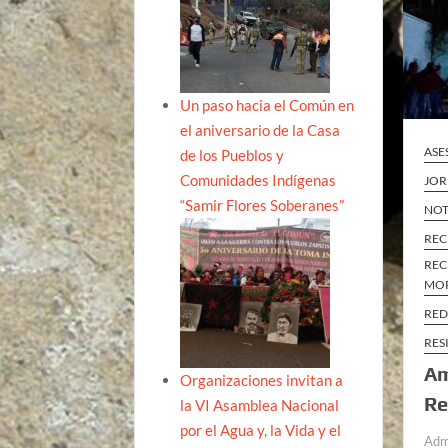
Un paso hacia el Común en
el aniversario de la Casa
ASE
de los Pueblos y
Comunidades Indígenas
JOR
“Samir Flores Soberanes”
NOT
REC
REC
MO
RED
RES
Am
Organizaciones invitan a
Re
la VI Asamblea Nacional
por el Agua y, la Vida y el
Adm