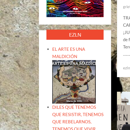
grie
TR
CA
¡J
EZLN
de 
Ter
EL ARTE ES UNA
……
MALDICIÓN
ezl
DILES QUE TENEMOS
QUE RESISTIR, TENEMOS
QUE REBELARNOS,
TENEMOS QUE VIVIR.