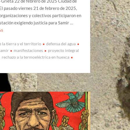
 Grieta 22 de febrero de 2025 Ciudad de
El pasado viernes 21 de febrero de 2025,
organizaciones y colectivos participaron en
stación exigiendo justicia para Samir …
ÁS
 la tierra y el territorio
defensa del agua
samir
manifestaciones
proyecto integral
rechazo a la termoeléctrica en huexca