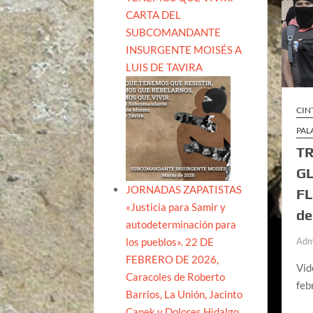
CARTA DEL
SUBCOMANDANTE
INSURGENTE MOISÉS A
LUIS DE TAVIRA
CIN
PAL
TR
GL
JORNADAS ZAPATISTAS
FL
«Justicia para Samir y
de
autodeterminación para
los pueblos». 22 DE
Adm
FEBRERO DE 2026,
Vid
Caracoles de Roberto
feb
Barrios, La Unión, Jacinto
Canek y Dolores Hidalgo