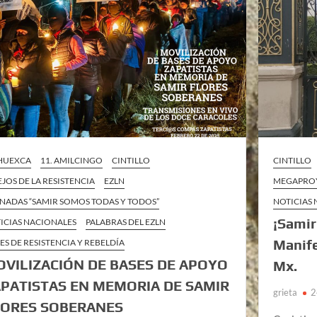
 HUEXCA
11. AMILCINGO
CINTILLO
CINTILLO
EJOS DE LA RESISTENCIA
EZLN
MEGAPROY
NADAS “SAMIR SOMOS TODAS Y TODOS”
NOTICIAS
¡Samir
ICIAS NACIONALES
PALABRAS DEL EZLN
Manife
ES DE RESISTENCIA Y REBELDÍA
VILIZACIÓN DE BASES DE APOYO
Mx.
PATISTAS EN MEMORIA DE SAMIR
grieta
2
LORES SOBERANES