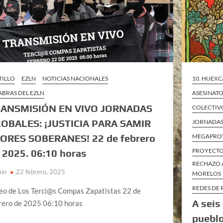
TILLO
EZLN
NOTICIAS NACIONALES
10. HUEXC
ABRAS DEL EZLN
ASESINATO
ANSMISIÓN EN VIVO JORNADAS
COLECTIV
OBALES: ¡JUSTICIA PARA SAMIR
JORNADAS
ORES SOBERANES! 22 de febrero
MEGAPRO
PROYECTO
 2025. 06:10 horas
RECHAZO 
in
22 febrero, 2025
MORELOS
REDES DE 
eo de Los Terci@s Compas Zapatistas 22 de
A seis
rero de 2025 06:10 horas
pueblo