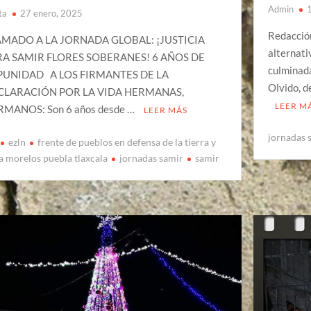
Admin
ta
27 enero, 2025
Redacció
AMADO A LA JORNADA GLOBAL: ¡JUSTICIA
alternati
RA SAMIR FLORES SOBERANES! 6 AÑOS DE
culminada
PUNIDAD A LOS FIRMANTES DE LA
Olvido, d
CLARACIÓN POR LA VIDA HERMANAS,
LEER M
MANOS: Son 6 años desde …
LEER MÁS
jornadas 
ezln
frente de pueblos en defensa de la tierra y
a morelos puebla tlaxcala
jornadas samir
samir