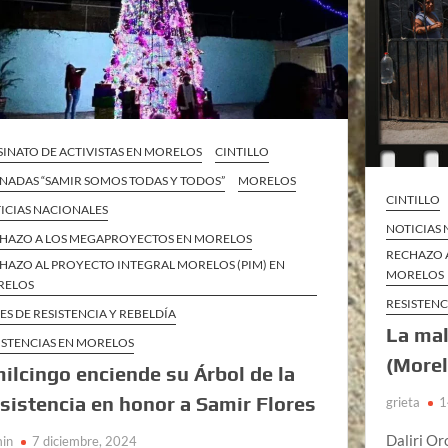
SINATO DE ACTIVISTAS EN MORELOS
CINTILLO
NADAS “SAMIR SOMOS TODAS Y TODOS”
MORELOS
CINTILLO
ICIAS NACIONALES
NOTICIAS
HAZO A LOS MEGAPROYECTOS EN MORELOS
RECHAZO 
HAZO AL PROYECTO INTEGRAL MORELOS (PIM) EN
MORELOS
RELOS
RESISTEN
ES DE RESISTENCIA Y REBELDÍA
La mal
ISTENCIAS EN MORELOS
(Morel
ilcingo enciende su Árbol de la
sistencia en honor a Samir Flores
grieta
1
Daliri Or
in
7 diciembre, 2024