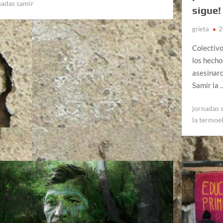
nadas samir
sigue!
grieta
2
Colectiv
los hecho
asesinaro
Samir la
jornadas 
la termoe