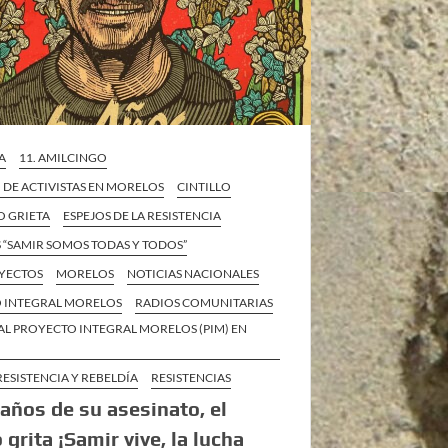
A
11. AMILCINGO
 DE ACTIVISTAS EN MORELOS
CINTILLO
O GRIETA
ESPEJOS DE LA RESISTENCIA
 “SAMIR SOMOS TODAS Y TODOS”
YECTOS
MORELOS
NOTICIAS NACIONALES
 INTEGRAL MORELOS
RADIOS COMUNITARIAS
AL PROYECTO INTEGRAL MORELOS (PIM) EN
RESISTENCIA Y REBELDÍA
RESISTENCIAS
 años de su asesinato, el
 grita ¡Samir vive, la lucha