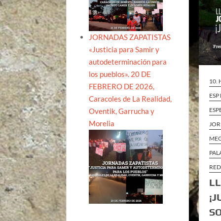
JORNADAS ZAPATISTAS
«Justicia para Samir y
autodeterminación para
los pueblos». 20 DE
10.
FEBRERO DE 2026,
ESP
Caracoles de La Realidad,
ESP
Oventik, Garrucha y
Morelia
JOR
ME
PAL
RED
LL
¡J
SO