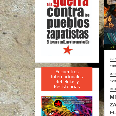
10.
ESP
Encuentros
JOR
Internacionales
Rebeldías y
NOT
Resistencias
RED
MO
ZA
F