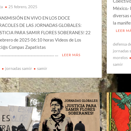
Coelctivo
ta
25 febrero, 2025
México.- 
diversas 
ANSMISIÓN EN VIVO EN LOS DOCE
la manife
RACOLES DE LAS JORNADAS GLOBALES:
LEER M
USTICIA PARA SAMIR FLORES SOBERANES! 22
febrero de 2025 06:10 horas Videos de Los
defensa de
ci@s Compas Zapatistas
jornadas 
…………………………………………… …
LEER MÁS
morelos
samir
n
jornadas samir
samir