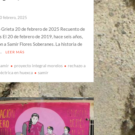
0 febrero, 2025
o Grieta 20 de febrero de 2025 Recuento de
s El 20 de febrero de 2019, hace seis años,
n a Samir Flores Soberanes. La historia de
 …
LEER MÁS
samir
proyecto integral morelos
rechazo a
léctrica en huexca
samir