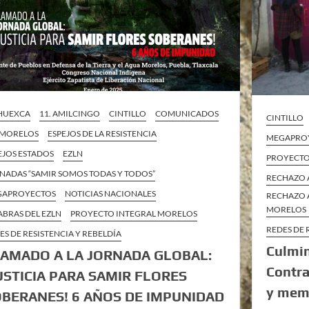
 HUEXCA
11. AMILCINGO
CINTILLO
COMUNICADOS
CINTILLO
 MORELOS
ESPEJOS DE LA RESISTENCIA
MEGAPRO
EJOS ESTADOS
EZLN
PROYECTO
NADAS “SAMIR SOMOS TODAS Y TODOS”
RECHAZO 
GAPROYECTOS
NOTICIAS NACIONALES
RECHAZO 
MORELOS
ABRAS DEL EZLN
PROYECTO INTEGRAL MORELOS
REDES DE 
ES DE RESISTENCIA Y REBELDÍA
Culmin
AMADO A LA JORNADA GLOBAL:
Contra
USTICIA PARA SAMIR FLORES
y mem
BERANES! 6 AÑOS DE IMPUNIDAD