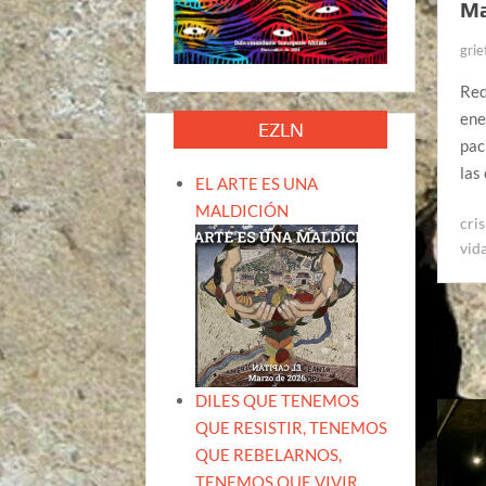
Ma
grie
Red
ene
EZLN
pac
las
EL ARTE ES UNA
MALDICIÓN
cris
vid
DILES QUE TENEMOS
QUE RESISTIR, TENEMOS
QUE REBELARNOS,
TENEMOS QUE VIVIR.