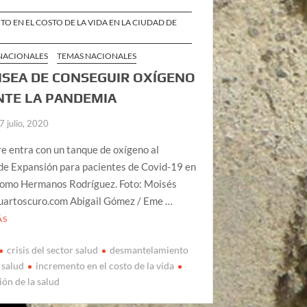
O EN EL COSTO DE LA VIDA EN LA CIUDAD DE
 NACIONALES
TEMAS NACIONALES
ISEA DE CONSEGUIR OXÍGENO
TE LA PANDEMIA
7 julio, 2020
 entra con un tanque de oxígeno al
de Expansión para pacientes de Covid-19 en
romo Hermanos Rodríguez. Foto: Moisés
Cuartoscuro.com Abigail Gómez / Eme …
ÁS
crisis del sector salud
desmantelamiento
 salud
incremento en el costo de la vida
ión de la salud