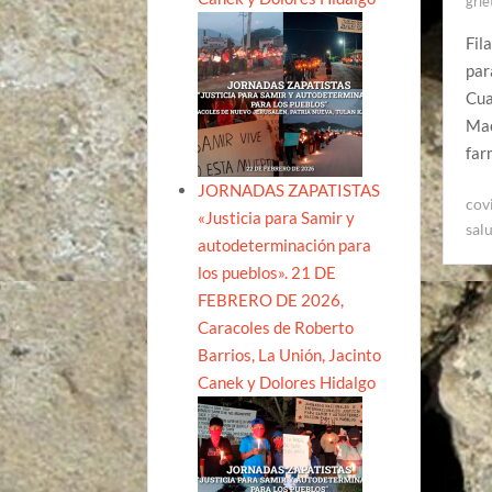
grie
Fil
par
Cua
Mac
far
JORNADAS ZAPATISTAS
cov
«Justicia para Samir y
sal
autodeterminación para
los pueblos». 21 DE
FEBRERO DE 2026,
Caracoles de Roberto
Barrios, La Unión, Jacinto
Canek y Dolores Hidalgo