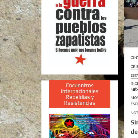
CIN
CRI
EST
INC
Encuentros
MÉ
Internacionales
Rebeldías y
MOV
Resistencias
EST
NOT
Si
de