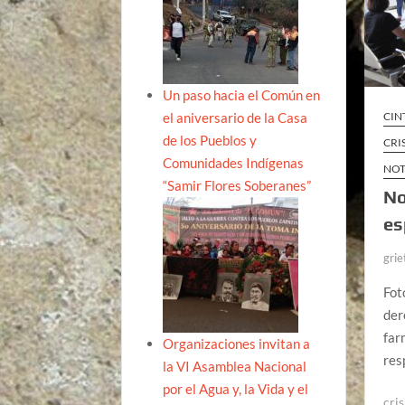
Un paso hacia el Común en
el aniversario de la Casa
CIN
de los Pueblos y
CRI
Comunidades Indígenas
NOT
“Samir Flores Soberanes”
No
es
grie
Fot
der
far
Organizaciones invitan a
res
la VI Asamblea Nacional
por el Agua y, la Vida y el
cris