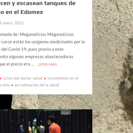
cen y escasean tanques de
no en el Edomex
2 enero, 2021
omada de: Meganoticias Meganoticias
 caros están los oxígenos medicinales por la
del Covid-19, pues previo a este
ento algunas empresas abastecedoras
que el precio era …
LEER MÁS
crisis del sector salud
incremento en el
a vida
privatización de la salud