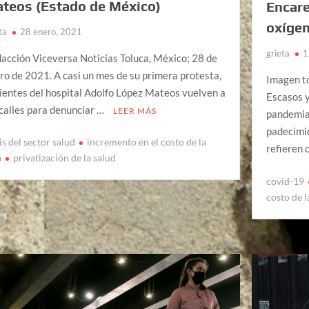
teos (Estado de México)
Encare
oxíge
ta
28 enero, 2021
grieta
1
acción Viceversa Noticias Toluca, México; 28 de
ro de 2021. A casi un mes de su primera protesta,
Imagen t
ientes del hospital Adolfo López Mateos vuelven a
Escasos y
 calles para denunciar …
LEER MÁS
pandemia 
padecimi
is del sector salud
incremento en el costo de la
refieren 
a
privatización de la salud
covid-19
costo de l