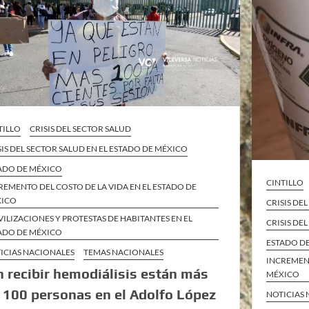
TILLO
CRISIS DEL SECTOR SALUD
SIS DEL SECTOR SALUD EN EL ESTADO DE MÉXICO
ADO DE MÉXICO
CINTILLO
REMENTO DEL COSTO DE LA VIDA EN EL ESTADO DE
XICO
CRISIS DE
ILIZACIONES Y PROTESTAS DE HABITANTES EN EL
CRISIS DE
ADO DE MÉXICO
ESTADO D
ICIAS NACIONALES
TEMAS NACIONALES
INCREMENT
n recibir hemodiálisis están más
MÉXICO
 100 personas en el Adolfo López
NOTICIAS