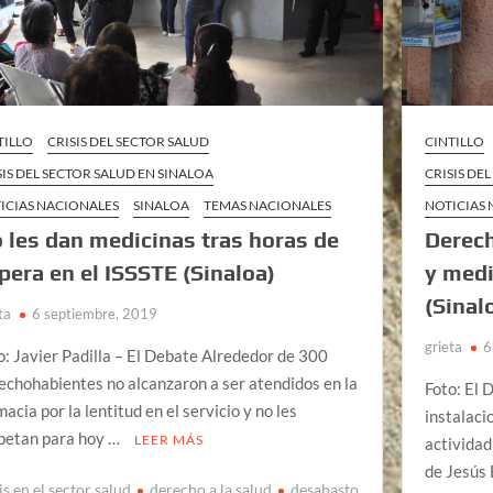
TILLO
CRISIS DEL SECTOR SALUD
CINTILLO
SIS DEL SECTOR SALUD EN SINALOA
CRISIS DE
ICIAS NACIONALES
SINALOA
TEMAS NACIONALES
NOTICIAS
 les dan medicinas tras horas de
Derech
pera en el ISSSTE (Sinaloa)
y medi
(Sinal
ta
6 septiembre, 2019
grieta
6
o: Javier Padilla – El Debate Alrededor de 300
echohabientes no alcanzaron a ser atendidos en la
Foto: El 
macia por la lentitud en el servicio y no les
instalaci
petan para hoy …
LEER MÁS
actividad
de Jesús 
is en el sector salud
derecho a la salud
desabasto