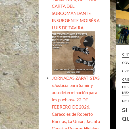
CARTA DEL
SUBCOMANDANTE
INSURGENTE MOISÉS A
LUIS DE TAVIRA
CIN
COV
CRI
JORNADAS ZAPATISTAS
CRI
«Justicia para Samir y
DES
autodeterminación para
MÉ
los pueblos». 22 DE
NOT
FEBRERO DE 2026,
SI
Caracoles de Roberto
Q
Barrios, La Unión, Jacinto
Canek y Dolores Hidalgo