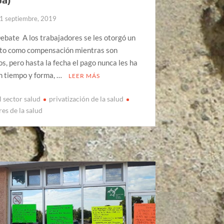
1 septiembre, 2019
Debate A los trabajadores se les otorgó un
to como compensación mientras son
os, pero hasta la fecha el pago nunca les ha
n tiempo y forma, …
LEER MÁS
el sector salud
privatización de la salud
es de la salud