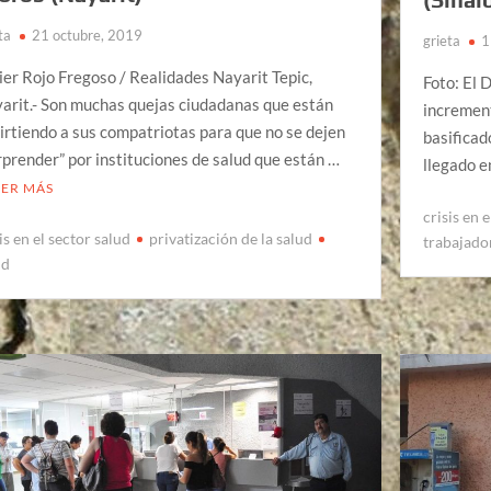
ta
21 octubre, 2019
grieta
1
ier Rojo Fregoso / Realidades Nayarit Tepic,
Foto: El 
arit.- Son muchas quejas ciudadanas que están
incremen
irtiendo a sus compatriotas para que no se dejen
basificad
rprender” por instituciones de salud que están …
llegado e
EER MÁS
crisis en 
is en el sector salud
privatización de la salud
trabajador
ud