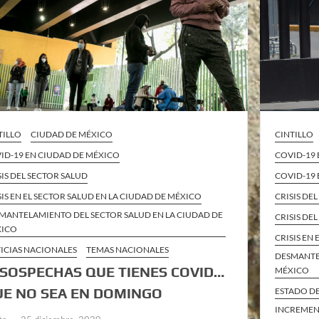
TILLO
CIUDAD DE MÉXICO
CINTILLO
ID-19 EN CIUDAD DE MÉXICO
COVID-19
SIS DEL SECTOR SALUD
COVID-19 
SIS EN EL SECTOR SALUD EN LA CIUDAD DE MÉXICO
CRISIS DE
MANTELAMIENTO DEL SECTOR SALUD EN LA CIUDAD DE
CRISIS DE
XICO
CRISIS EN
ICIAS NACIONALES
TEMAS NACIONALES
DESMANTE
 SOSPECHAS QUE TIENES COVID…
MÉXICO
UE NO SEA EN DOMINGO
ESTADO D
INCREMENT