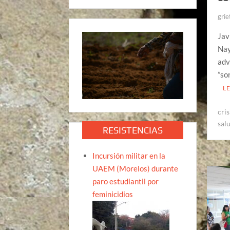
grie
Jav
Nay
adv
”so
L
cris
sal
RESISTENCIAS
Incursión militar en la
UAEM (Morelos) durante
paro estudiantil por
feminicidios