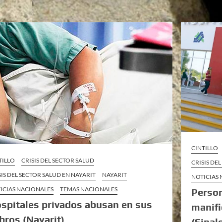
CINTILLO
TILLO
CRISIS DEL SECTOR SALUD
CRISIS DE
SIS DEL SECTOR SALUD EN NAYARIT
NAYARIT
NOTICIAS
ICIAS NACIONALES
TEMAS NACIONALES
Person
spitales privados abusan en sus
manifi
bros (Nayarit)
(Sinal