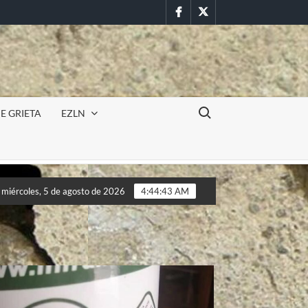
Facebook
Twitter
Buscar:
E GRIETA
EZLN
Incursión militar en la UAEM (Morelos) durante paro estud
miércoles, 5 de agosto de 2026
4:44:46 AM
Incursión militar en la UAEM (Morelos) durante paro estud