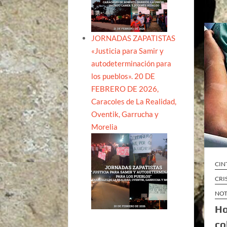
JORNADAS ZAPATISTAS
«Justicia para Samir y
autodeterminación para
los pueblos». 20 DE
FEBRERO DE 2026,
Caracoles de La Realidad,
Oventik, Garrucha y
Morelia
CIN
CRI
NOT
Ho
co