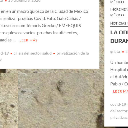
ta
25 diciembre, 2020
MÉXICO
INCREMENT
a en en un macro quiosco de la Ciudad de México
MÉXICO
a realizar pruebas Covid. Foto: Galo Cañas /
NOTICIAS
rtoscuro.com Témoris Grecko / EMEEQUIS
LA OD
ro quioscos vacíos, pruebas insuficientes,
macias …
DURAN
LEER MÁS
grieta
2
id-19
crisis del sector salud
privatización de la
ud
Un hombre
Hospital 
el Autód
Pablo / 
LEER M
covid-19
del sector
privatizac