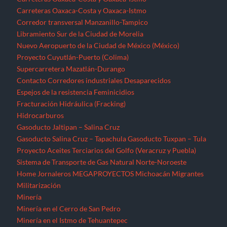
Carreteras Oaxaca-Costa y Oaxaca-Istmo
Corredor transversal Manzanillo-Tampico
Libramiento Sur de la Ciudad de Morelia
Nuevo Aeropuerto de la Ciudad de México (México)
Proyecto Cuyutlán-Puerto (Colima)
Supercarretera Mazatlán-Durango
Contacto
Corredores industriales
Desaparecidos
Espejos de la resistencia
Feminicidios
Fracturación Hidráulica (Fracking)
Hidrocarburos
Gasoducto Jaltipan – Salina Cruz
Gasoducto Salina Cruz – Tapachula
Gasoducto Tuxpan – Tula
Proyecto Aceites Terciarios del Golfo (Veracruz y Puebla)
Sistema de Transporte de Gas Natural Norte-Noroeste
Home
Jornaleros
MEGAPROYECTOS
Michoacán
Migrantes
Militarización
Minería
Minería en el Cerro de San Pedro
Minería en el Istmo de Tehuantepec