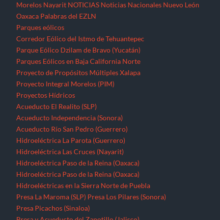
Morelos
Nayarit
NOTICIAS
Noticias Nacionales
Nuevo León
Oaxaca
Palabras del EZLN
Parques eólicos
Corredor Eólico del Istmo de Tehuantepec
Parque Eólico Dzilam de Bravo (Yucatán)
Parques Eólicos en Baja California Norte
Proyecto de Propósitos Múltiples Xalapa
Proyecto Integral Morelos (PIM)
Proyectos Hídricos
Acueducto El Realito (SLP)
Acueducto Independencia (Sonora)
Acueducto Río San Pedro (Guerrero)
Hidroeléctrica La Parota (Guerrero)
Hidroeléctrica Las Cruces (Nayarit)
Hidroeléctrica Paso de la Reina (Oaxaca)
Hidroeléctrica Paso de la Reina (Oaxaca)
Hidroeléctricas en la Sierra Norte de Puebla
Presa La Maroma (SLP)
Presa Los Pilares (Sonora)
Presa Picachos (Sinaloa)
Presa y Acueducto del Zapotillo (Jalisco)