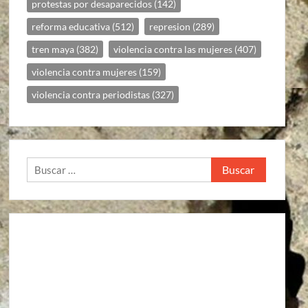
protestas por desaparecidos
(142)
reforma educativa
(512)
represion
(289)
tren maya
(382)
violencia contra las mujeres
(407)
violencia contra mujeres
(159)
violencia contra periodistas
(327)
Buscar: