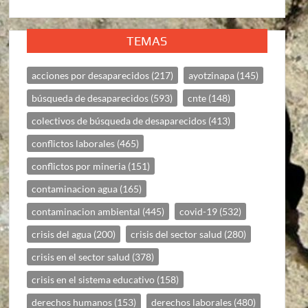
TEMAS
acciones por desaparecidos
(217)
ayotzinapa
(145)
búsqueda de desaparecidos
(593)
cnte
(148)
colectivos de búsqueda de desaparecidos
(413)
conflictos laborales
(465)
conflictos por mineria
(151)
contaminacion agua
(165)
contaminacion ambiental
(445)
covid-19
(532)
crisis del agua
(200)
crisis del sector salud
(280)
crisis en el sector salud
(378)
crisis en el sistema educativo
(158)
derechos humanos
(153)
derechos laborales
(480)