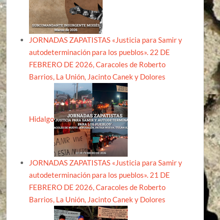
JORNADAS ZAPATISTAS «Justicia para Samir y
autodeterminación para los pueblos». 22 DE
FEBRERO DE 2026, Caracoles de Roberto
Barrios, La Unión, Jacinto Canek y Dolores
Hidalgo
JORNADAS ZAPATISTAS «Justicia para Samir y
autodeterminación para los pueblos». 21 DE
FEBRERO DE 2026, Caracoles de Roberto
Barrios, La Unión, Jacinto Canek y Dolores