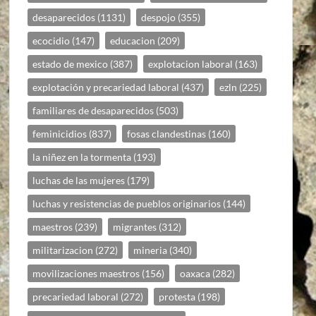
desaparecidos
(1131)
despojo
(355)
ecocidio
(147)
educacion
(209)
estado de mexico
(387)
explotacion laboral
(163)
explotación y precariedad laboral
(437)
ezln
(225)
familiares de desaparecidos
(503)
feminicidios
(837)
fosas clandestinas
(160)
la niñez en la tormenta
(193)
luchas de las mujeres
(179)
luchas y resistencias de pueblos originarios
(144)
maestros
(239)
migrantes
(312)
militarizacion
(272)
mineria
(340)
movilizaciones maestros
(156)
oaxaca
(282)
precariedad laboral
(272)
protesta
(198)