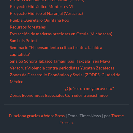
Proyecto Hidráulico Monterrey VI
Proyecto Hídrico el Naranjal (Veracruz)
Puebla
Querétaro
Quintana Roo
Recursos forestales
Extracción de maderas preciosas en Ostula (Michoacán)
San Luis Potosí
Seminario “El pensamiento crítico frente a la hidra
capitalista”
Sinaloa
Sonora
Tabasco
Tamaulipas
Tlaxcala
Tren Maya
Veracruz
Violencia contra periodistas
Yucatán
Zacatecas
Zonas de Desarrollo Económico y Social (ZODES) Ciudad de
México
¿Qué es un megaproyecto?
Zonas Económicas Especiales
Corredor transístimico
Funciona gracias a WordPress
|
Tema: TimesNews
|
por
Theme
Freesia
.