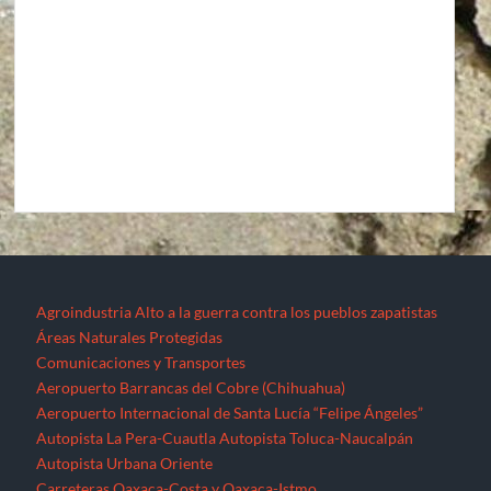
Agroindustria
Alto a la guerra contra los pueblos zapatistas
Áreas Naturales Protegidas
Comunicaciones y Transportes
Aeropuerto Barrancas del Cobre (Chihuahua)
Aeropuerto Internacional de Santa Lucía “Felipe Ángeles”
Autopista La Pera-Cuautla
Autopista Toluca-Naucalpán
Autopista Urbana Oriente
Carreteras Oaxaca-Costa y Oaxaca-Istmo