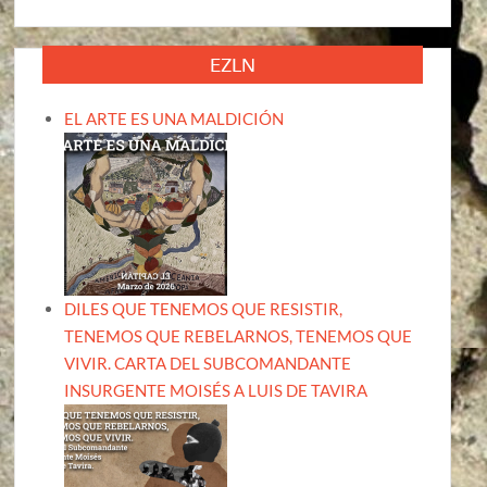
EZLN
EL ARTE ES UNA MALDICIÓN
DILES QUE TENEMOS QUE RESISTIR,
TENEMOS QUE REBELARNOS, TENEMOS QUE
VIVIR. CARTA DEL SUBCOMANDANTE
INSURGENTE MOISÉS A LUIS DE TAVIRA