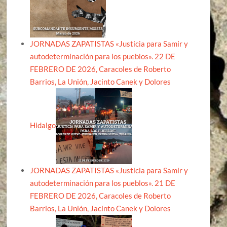
JORNADAS ZAPATISTAS «Justicia para Samir y
autodeterminación para los pueblos». 22 DE
FEBRERO DE 2026, Caracoles de Roberto
Barrios, La Unión, Jacinto Canek y Dolores
Hidalgo
JORNADAS ZAPATISTAS «Justicia para Samir y
autodeterminación para los pueblos». 21 DE
FEBRERO DE 2026, Caracoles de Roberto
Barrios, La Unión, Jacinto Canek y Dolores