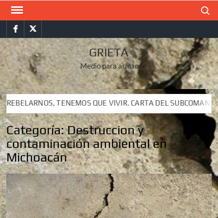
Saltar
Buscar
al
Facebook
Twitter
contenido
GRIETA
Medio para armar
VIR. CARTA DEL SUBCOMANDANTE INSURGENTE MOISÉS A LUIS 
VIR. CARTA DEL SUBCOMANDANTE INSURGENTE MOISÉS A LUIS 
Categoría:
Destruccion y
contaminación ambiental en
Michoacán