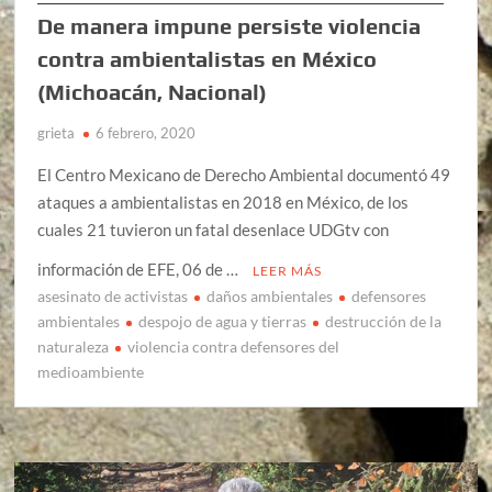
De manera impune persiste violencia
contra ambientalistas en México
(Michoacán, Nacional)
grieta
6 febrero, 2020
El Centro Mexicano de Derecho Ambiental documentó 49
ataques a ambientalistas en 2018 en México, de los
cuales 21 tuvieron un fatal desenlace UDGtv con
información de EFE, 06 de …
LEER MÁS
asesinato de activistas
daños ambientales
defensores
ambientales
despojo de agua y tierras
destrucción de la
naturaleza
violencia contra defensores del
medioambiente