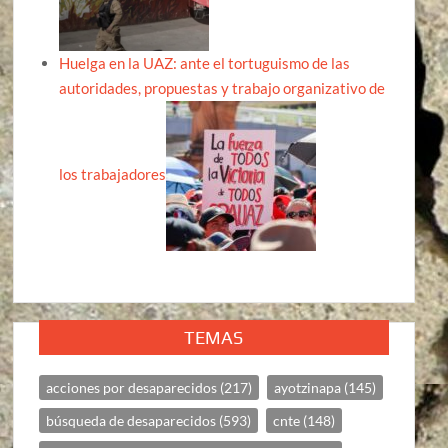
Huelga en la UAZ: ante el tortuguismo de las
autoridades, propuestas y trabajo organizativo de
los trabajadores
TEMAS
acciones por desaparecidos
(217)
ayotzinapa
(145)
búsqueda de desaparecidos
(593)
cnte
(148)