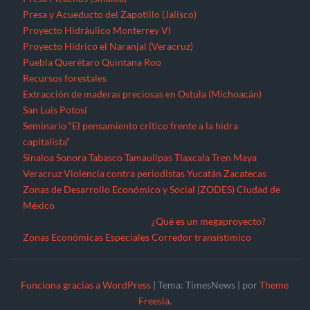
Presa y Acueducto del Zapotillo (Jalisco)
Proyecto Hidráulico Monterrey VI
Proyecto Hídrico el Naranjal (Veracruz)
Puebla
Querétaro
Quintana Roo
Recursos forestales
Extracción de maderas preciosas en Ostula (Michoacán)
San Luis Potosí
Seminario “El pensamiento crítico frente a la hidra
capitalista”
Sinaloa
Sonora
Tabasco
Tamaulipas
Tlaxcala
Tren Maya
Veracruz
Violencia contra periodistas
Yucatán
Zacatecas
Zonas de Desarrollo Económico y Social (ZODES) Ciudad de
México
¿Qué es un megaproyecto?
Zonas Económicas Especiales
Corredor transístimico
Funciona gracias a WordPress
|
Tema: TimesNews
|
por
Theme
Freesia
.