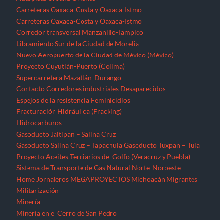
Carreteras Oaxaca-Costa y Oaxaca-Istmo
Carreteras Oaxaca-Costa y Oaxaca-Istmo
Corredor transversal Manzanillo-Tampico
Libramiento Sur de la Ciudad de Morelia
Nuevo Aeropuerto de la Ciudad de México (México)
Proyecto Cuyutlán-Puerto (Colima)
Supercarretera Mazatlán-Durango
Contacto
Corredores industriales
Desaparecidos
Espejos de la resistencia
Feminicidios
Fracturación Hidráulica (Fracking)
Hidrocarburos
Gasoducto Jaltipan – Salina Cruz
Gasoducto Salina Cruz – Tapachula
Gasoducto Tuxpan – Tula
Proyecto Aceites Terciarios del Golfo (Veracruz y Puebla)
Sistema de Transporte de Gas Natural Norte-Noroeste
Home
Jornaleros
MEGAPROYECTOS
Michoacán
Migrantes
Militarización
Minería
Minería en el Cerro de San Pedro