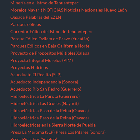
Minería en el Istmo de Tehuantepec
Morelos
Nayarit
NOTICIAS
Noticias Nacionales
Nuevo León
Oaxaca
Palabras del EZLN
Parques eólicos
Corredor Eólico del Istmo de Tehuantepec
Parque Eólico Dzilam de Bravo (Yucatán)
Parques Eólicos en Baja California Norte
Proyecto de Propósitos Múltiples Xalapa
Proyecto Integral Morelos (PIM)
Proyectos Hídricos
Acueducto El Realito (SLP)
Acueducto Independencia (Sonora)
Acueducto Río San Pedro (Guerrero)
Hidroeléctrica La Parota (Guerrero)
Hidroeléctrica Las Cruces (Nayarit)
Hidroeléctrica Paso de la Reina (Oaxaca)
Hidroeléctrica Paso de la Reina (Oaxaca)
Hidroeléctricas en la Sierra Norte de Puebla
Presa La Maroma (SLP)
Presa Los Pilares (Sonora)
Presa Picachos (Sinaloa)