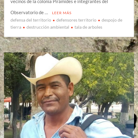
vecinos de la colonia Pirámides e integrantes del
Observatorio de …
LEER MÁS
defensa del territorio
defensores territorio
despojo de
tierra
destrucción ambiental
tala de arboles