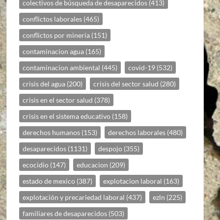
colectivos de búsqueda de desaparecidos
(413)
conflictos laborales
(465)
conflictos por mineria
(151)
contaminacion agua
(165)
contaminacion ambiental
(445)
covid-19
(532)
crisis del agua
(200)
crisis del sector salud
(280)
crisis en el sector salud
(378)
crisis en el sistema educativo
(158)
derechos humanos
(153)
derechos laborales
(480)
desaparecidos
(1131)
despojo
(355)
ecocidio
(147)
educacion
(209)
estado de mexico
(387)
explotacion laboral
(163)
explotación y precariedad laboral
(437)
ezln
(225)
familiares de desaparecidos
(503)