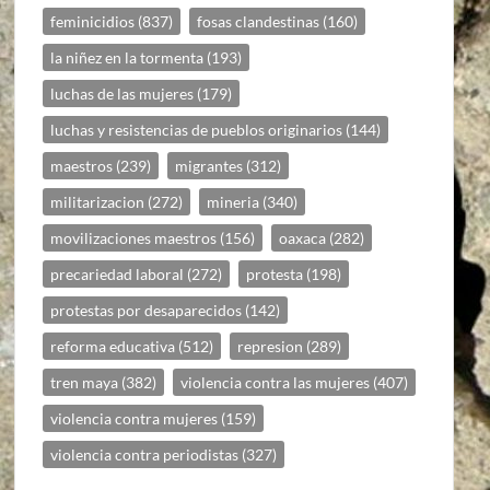
feminicidios
(837)
fosas clandestinas
(160)
la niñez en la tormenta
(193)
luchas de las mujeres
(179)
luchas y resistencias de pueblos originarios
(144)
maestros
(239)
migrantes
(312)
militarizacion
(272)
mineria
(340)
movilizaciones maestros
(156)
oaxaca
(282)
precariedad laboral
(272)
protesta
(198)
protestas por desaparecidos
(142)
reforma educativa
(512)
represion
(289)
tren maya
(382)
violencia contra las mujeres
(407)
violencia contra mujeres
(159)
violencia contra periodistas
(327)