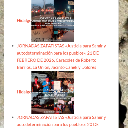
Hidalgo
JORNADAS ZAPATISTAS «Justicia para Samir y
autodeterminación para los pueblos». 21 DE
FEBRERO DE 2026, Caracoles de Roberto
Barrios, La Unión, Jacinto Canek y Dolores
Hidalgo
JORNADAS ZAPATISTAS «Justicia para Samir y
autodeterminación para los pueblos». 20 DE