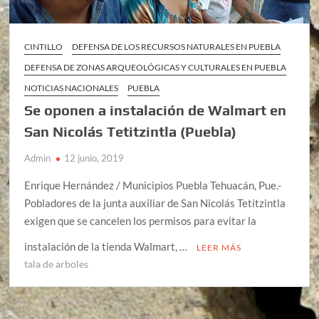
CINTILLO
DEFENSA DE LOS RECURSOS NATURALES EN PUEBLA
DEFENSA DE ZONAS ARQUEOLÓGICAS Y CULTURALES EN PUEBLA
NOTICIAS NACIONALES
PUEBLA
Se oponen a instalación de Walmart en
San Nicolás Tetitzintla (Puebla)
Admin
12 junio, 2019
Enrique Hernández / Municipios Puebla Tehuacán, Pue.-
Pobladores de la junta auxiliar de San Nicolás Tetitzintla
exigen que se cancelen los permisos para evitar la
instalación de la tienda Walmart, …
LEER MÁS
tala de arboles