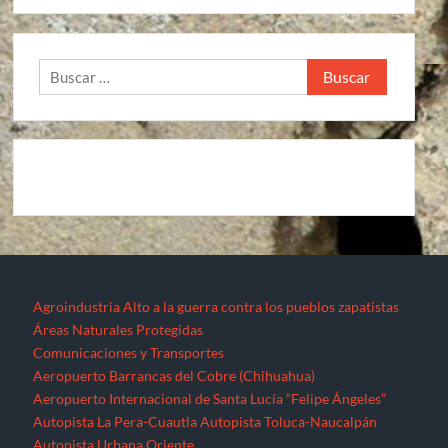
Buscar:
Agroindustria
Alto a la guerra contra los pueblos zapatistas
Áreas Naturales Protegidas
Comunicaciones y Transportes
Aeropuerto Barrancas del Cobre (Chihuahua)
Aeropuerto Internacional de Santa Lucía “Felipe Ángeles”
Autopista La Pera-Cuautla
Autopista Toluca-Naucalpán
Autopista Urbana Oriente