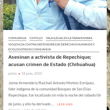
CHIHUAHUA
CINTILLO
TALA ILEGAL EN LA TARAHUMARA
VIOLENCIA CONTRA DEFENSORES DE DERECHOS HUMANOS Y
ECOLOGISTAS EN CHIHUAHUA
Asesinan a activista de Repechique;
acusan crimen de Estado (Chihuahua)
grieta
18 junio, 2020
Jaime Armendáriz/Raíchali Antonio Montes Enríquez,
líder indígena de la comunidad Bosques de San Elías
Repechique, fue localizado sin vida la noche del sábado 06
de junio, y ello ha derivado …
LEER MÁS
despojo
tala de arboles