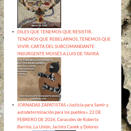
DILES QUE TENEMOS QUE RESISTIR,
TENEMOS QUE REBELARNOS, TENEMOS QUE
VIVIR. CARTA DEL SUBCOMANDANTE
INSURGENTE MOISÉS A LUIS DE TAVIRA
JORNADAS ZAPATISTAS «Justicia para Samir y
autodeterminación para los pueblos». 22 DE
FEBRERO DE 2026, Caracoles de Roberto
Barrios, La Unión, Jacinto Canek y Dolores