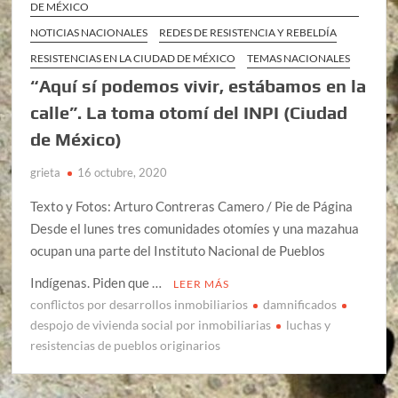
DE MÉXICO
NOTICIAS NACIONALES
REDES DE RESISTENCIA Y REBELDÍA
RESISTENCIAS EN LA CIUDAD DE MÉXICO
TEMAS NACIONALES
“Aquí sí podemos vivir, estábamos en la
calle”. La toma otomí del INPI (Ciudad
de México)
grieta
16 octubre, 2020
Texto y Fotos: Arturo Contreras Camero / Pie de Página
Desde el lunes tres comunidades otomíes y una mazahua
ocupan una parte del Instituto Nacional de Pueblos
Indígenas. Piden que …
LEER MÁS
conflictos por desarrollos inmobiliarios
damnificados
despojo de vivienda social por inmobiliarias
luchas y
resistencias de pueblos originarios