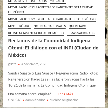
MEGAPROYECTOS ESTADOS
MIGRANTES
MOVILIZACIONES Y PROTESTAS DE HABITANTES DE LA CIUDAD
DE MÉXICO
MOVILIZACIONES Y PROTESTAS DE HABITANTES EN QUERÉTARO
MP QUERÉTARO
NOTICIAS NACIONALES
QUERÉTARO
RESISTENCIAS EN LA CIUDAD DE MÉXICO
TEMAS NACIONALES
Reclamos de la Comunidad Indígena
Otomí: El diálogo con el INPI (Ciudad de
México)
grieta
3 noviembre, 2020
Sandra Suaste & Luis Suaste / Regeneración Radio Fotos:
Regeneración Radio Las sillas lucieron vacías hasta las
10:21 de la mañana. La Comunidad Indígena Otomí, que
una semana antes, emplazó …
LEER MÁS
CNI-CIG
damnificados
pueblos originarios