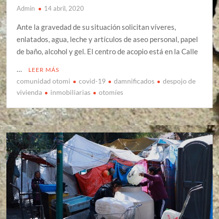
Admin
14 abril, 2020
Ante la gravedad de su situación solicitan víveres,
enlatados, agua, leche y artículos de aseo personal, papel
de baño, alcohol y gel. El centro de acopio está en la Calle
…
LEER MÁS
comunidad otomi
covid-19
damnificados
despojo de
vivienda
inmobiliarias
otomíes