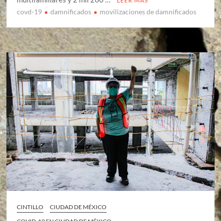
LEER MÁS
covd-19
damnificados
movilizaciones de damnificados
CINTILLO
CIUDAD DE MÉXICO