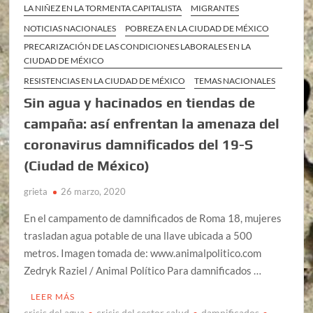
LA NIÑEZ EN LA TORMENTA CAPITALISTA
MIGRANTES
NOTICIAS NACIONALES
POBREZA EN LA CIUDAD DE MÉXICO
PRECARIZACIÓN DE LAS CONDICIONES LABORALES EN LA
CIUDAD DE MÉXICO
RESISTENCIAS EN LA CIUDAD DE MÉXICO
TEMAS NACIONALES
Sin agua y hacinados en tiendas de
campaña: así enfrentan la amenaza del
coronavirus damnificados del 19-S
(Ciudad de México)
grieta
26 marzo, 2020
En el campamento de damnificados de Roma 18, mujeres
trasladan agua potable de una llave ubicada a 500
metros. Imagen tomada de: www.animalpolitico.com
Zedryk Raziel / Animal Político Para damnificados …
LEER MÁS
crisis del agua
crisis del sector salud
damnificados