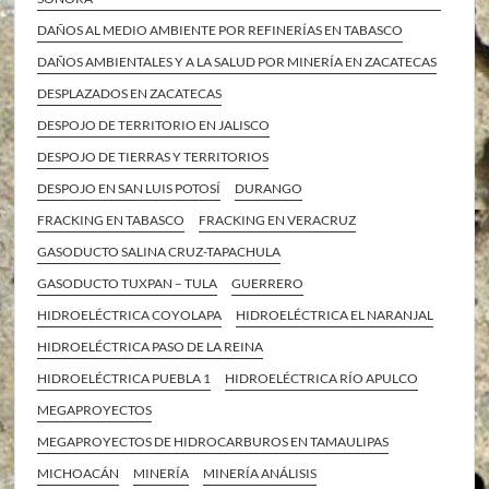
DAÑOS AL MEDIO AMBIENTE POR REFINERÍAS EN TABASCO
DAÑOS AMBIENTALES Y A LA SALUD POR MINERÍA EN ZACATECAS
DESPLAZADOS EN ZACATECAS
DESPOJO DE TERRITORIO EN JALISCO
DESPOJO DE TIERRAS Y TERRITORIOS
DESPOJO EN SAN LUIS POTOSÍ
DURANGO
FRACKING EN TABASCO
FRACKING EN VERACRUZ
GASODUCTO SALINA CRUZ-TAPACHULA
GASODUCTO TUXPAN – TULA
GUERRERO
HIDROELÉCTRICA COYOLAPA
HIDROELÉCTRICA EL NARANJAL
HIDROELÉCTRICA PASO DE LA REINA
HIDROELÉCTRICA PUEBLA 1
HIDROELÉCTRICA RÍO APULCO
MEGAPROYECTOS
MEGAPROYECTOS DE HIDROCARBUROS EN TAMAULIPAS
MICHOACÁN
MINERÍA
MINERÍA ANÁLISIS