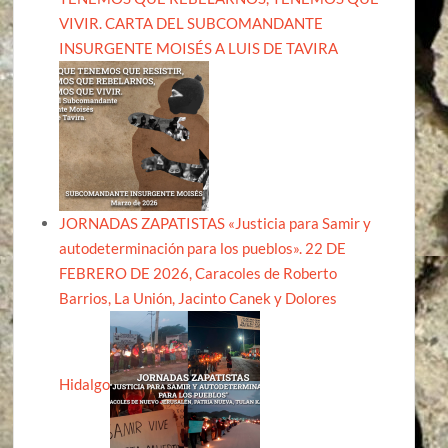
VIVIR. CARTA DEL SUBCOMANDANTE
INSURGENTE MOISÉS A LUIS DE TAVIRA
JORNADAS ZAPATISTAS «Justicia para Samir y
autodeterminación para los pueblos». 22 DE
FEBRERO DE 2026, Caracoles de Roberto
Barrios, La Unión, Jacinto Canek y Dolores
Hidalgo