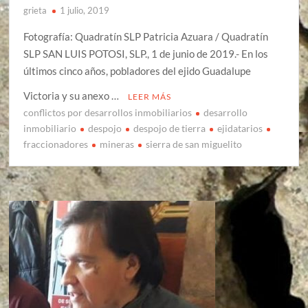
grieta
1 julio, 2019
Fotografía: Quadratín SLP Patricia Azuara / Quadratín
SLP SAN LUIS POTOSI, SLP., 1 de junio de 2019.- En los
últimos cinco años, pobladores del ejido Guadalupe
Victoria y su anexo …
LEER MÁS
conflictos por desarrollos inmobiliarios
desarrollo
inmobiliario
despojo
despojo de tierra
ejidatarios
fraccionadores
mineras
sierra de san miguelito