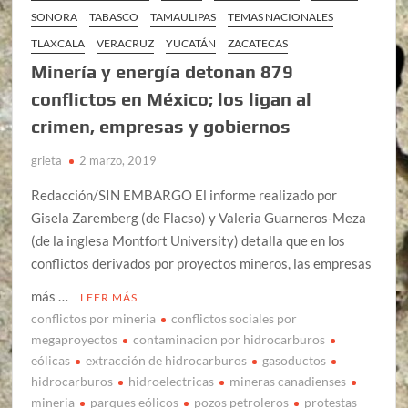
SONORA
TABASCO
TAMAULIPAS
TEMAS NACIONALES
TLAXCALA
VERACRUZ
YUCATÁN
ZACATECAS
Minería y energía detonan 879
conflictos en México; los ligan al
crimen, empresas y gobiernos
grieta
2 marzo, 2019
Redacción/SIN EMBARGO El informe realizado por
Gisela Zaremberg (de Flacso) y Valeria Guarneros-Meza
(de la inglesa Montfort University) detalla que en los
conflictos derivados por proyectos mineros, las empresas
más …
LEER MÁS
conflictos por mineria
conflictos sociales por
megaproyectos
contaminacion por hidrocarburos
eólicas
extracción de hidrocarburos
gasoductos
hidrocarburos
hidroelectricas
mineras canadienses
mineria
parques eólicos
pozos petroleros
protestas