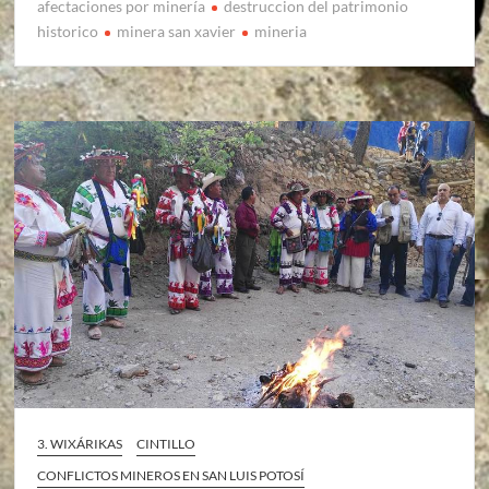
afectaciones por minería
destruccion del patrimonio
historico
minera san xavier
mineria
3. WIXÁRIKAS
CINTILLO
CONFLICTOS MINEROS EN SAN LUIS POTOSÍ