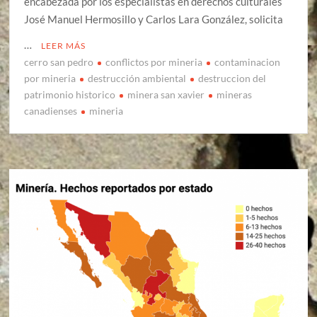
encabezada por los especialistas en derechos culturales
José Manuel Hermosillo y Carlos Lara González, solicita
…
LEER MÁS
cerro san pedro
conflictos por mineria
contaminacion
por mineria
destrucción ambiental
destruccion del
patrimonio historico
minera san xavier
mineras
canadienses
mineria