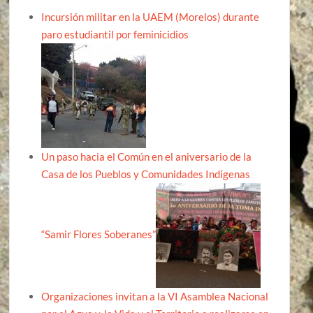
Incursión militar en la UAEM (Morelos) durante
paro estudiantil por feminicidios
Un paso hacia el Común en el aniversario de la
Casa de los Pueblos y Comunidades Indígenas
“Samir Flores Soberanes”
Organizaciones invitan a la VI Asamblea Nacional