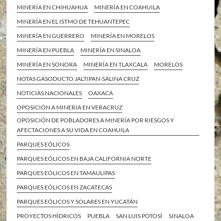
MINERÍA EN CHIHUAHUA
MINERÍA EN COAHUILA
MINERÍA EN EL ISTMO DE TEHUANTEPEC
MINERÍA EN GUERRERO
MINERÍA EN MORELOS
MINERÍA EN PUEBLA
MINERÍA EN SINALOA
MINERÍA EN SONORA
MINERÍA EN TLAXCALA
MORELOS
NOTAS GASODUCTO JALTIPAN-SALINA CRUZ
NOTICIAS NACIONALES
OAXACA
OPOSICIÓN A MINERIA EN VERACRUZ
OPOSICIÓN DE POBLADORES A MINERÍA POR RIESGOS Y
AFECTACIONES A SU VIDA EN COAHUILA
PARQUES EÓLICOS
PARQUES EÓLICOS EN BAJA CALIFORNIA NORTE
PARQUES EÓLICOS EN TAMAULIPAS
PARQUES EÓLICOS EN ZACATECAS
PARQUES EÓLICOS Y SOLARES EN YUCATÁN
PROYECTOS HÍDRICOS
PUEBLA
SAN LUIS POTOSÍ
SINALOA