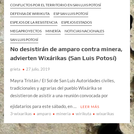
CONFLICTOS POR EL TERRITORIO EN SAN LUIS POTOSÍ
DEFENSA DE WIRIKUTA
ESP SAN LUIS POTOSÍ
ESPEJOS DE LA RESISTENCIA
ESPEJOS ESTADOS
MEGAPROYECTOS
MINERÍA
NOTICIAS NACIONALES
SAN LUIS POTOSÍ
No desistirán de amparo contra minera,
advierten Wixárikas (San Luis Potosí)
grieta
27 julio, 2019
Mayra Tristán / El Sol de San Luis Autoridades civiles,
tradicionales y agrarias del pueblo Wixárika se
desistieron de asistir a una reunión convocada por
ejidatarios para este sábado, en …
LEER MÁS
3-wixarikas
amparo
mineria
wirikuta
wixarikas