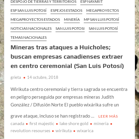
DESPOJO DE TIERRAS Y TERRITORIOS
ESP NAYARIT
ESP SAN LUIS POTOSÍ
ESPEJOS ESTADOS
MEGAPROYECTOS
MEGAPROYECTOS ESTADOS
MINERÍA
MP SAN LUIS POTOSÍ
NOTICIAS NACIONALES
SAN LUIS POTOSI
SAN LUIS POTOSÍ
TEMAS NACIONALES
Mineras tras ataques a Huicholes;
buscan empresas canadienses extraer
en centro ceremonial (San Luis Potosí)
grieta
14 octubre, 2018
Wirikuta centro ceremonial y tierra sagrada se encuentra
en peligro perseguida por empresas mineras Judith
González / Difusión Norte El pueblo wixárika sufre un
grave ataque, incluso se han registrado …
LEER MÁS
canada
first majestic
lake shore gold
mineria
revolution resourses
wirikuta
wixarica