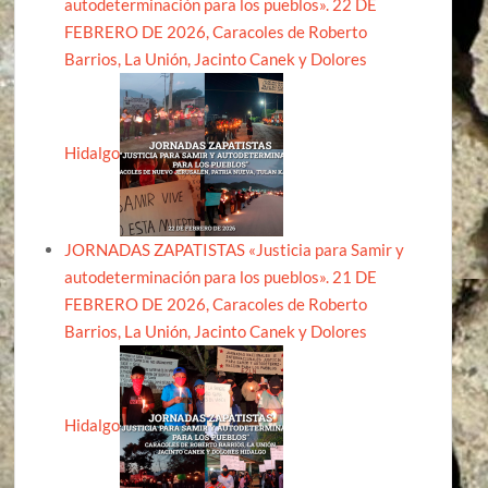
autodeterminación para los pueblos». 22 DE
FEBRERO DE 2026, Caracoles de Roberto
Barrios, La Unión, Jacinto Canek y Dolores
Hidalgo
JORNADAS ZAPATISTAS «Justicia para Samir y
autodeterminación para los pueblos». 21 DE
FEBRERO DE 2026, Caracoles de Roberto
Barrios, La Unión, Jacinto Canek y Dolores
Hidalgo