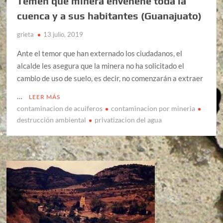
Temen que minera envenene toda la
cuenca y a sus habitantes (Guanajuato)
grieta
13 julio, 2019
Ante el temor que han externado los ciudadanos, el
alcalde les asegura que la minera no ha solicitado el
cambio de uso de suelo, es decir, no comenzarán a extraer
…
LEER MÁS
contaminacion de acuiferos
contaminacion por mineria
destrucción ambiental
privatizacion del agua