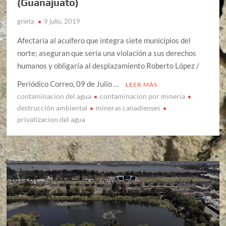
(Guanajuato)
grieta
9 julio, 2019
Afectaría al acuífero que integra siete municipios del
norte; aseguran que sería una violación a sus derechos
humanos y obligaría al desplazamiento Roberto López /
Periódico Correo, 09 de Julio …
LEER MÁS
contaminacion del agua
contaminacion por mineria
destrucción ambiental
mineras canadienses
privatizacion del agua