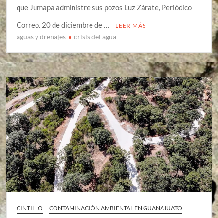
que Jumapa administre sus pozos Luz Zárate, Periódico
Correo. 20 de diciembre de …
LEER MÁS
aguas y drenajes
crisis del agua
CINTILLO
CONTAMINACIÓN AMBIENTAL EN GUANAJUATO