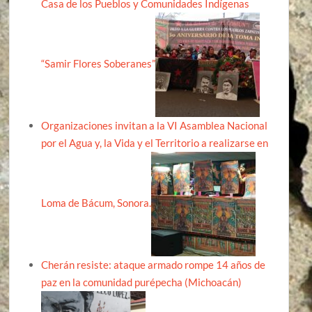
Casa de los Pueblos y Comunidades Indígenas
“Samir Flores Soberanes”
Organizaciones invitan a la VI Asamblea Nacional
por el Agua y, la Vida y el Territorio a realizarse en
Loma de Bácum, Sonora.
Cherán resiste: ataque armado rompe 14 años de
paz en la comunidad purépecha (Michoacán)