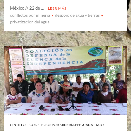
México // 22 de …
LEER MÁS
conflictos por mineria
despojo de agua y tierras
privatizacion del agua
CINTILLO
CONFLICTOS POR MINERÍA EN GUANAJUATO