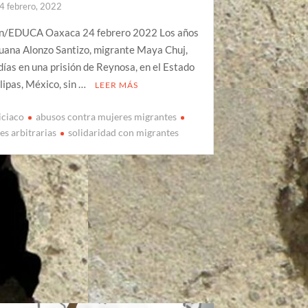
4 febrero, 2022
n/EDUCA Oaxaca 24 febrero 2022 Los años
uana Alonzo Santizo, migrante Maya Chuj,
días en una prisión de Reynosa, en el Estado
ipas, México, sin …
LEER MÁS
iciaco
abusos contra mujeres migrantes
es arbitrarias
solidaridad con migrantes