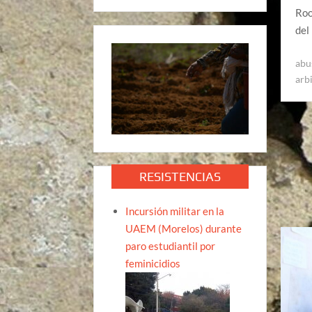
Roo
del
abu
arb
RESISTENCIAS
Incursión militar en la
UAEM (Morelos) durante
paro estudiantil por
feminicidios