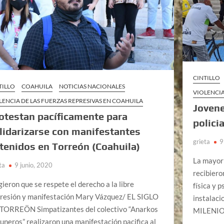
CINTILLO
TILLO
COAHUILA
NOTICIAS NACIONALES
VIOLENCIA
LENCIA DE LAS FUERZAS REPRESIVAS EN COAHUILA
Joven
otestan pacíficamente para
polici
lidarizarse con manifestantes
grieta
9
tenidos en Torreón (Coahuila)
La mayorí
ta
9 junio, 2020
recibiero
gieron que se respete el derecho a la libre
física y 
resión y manifestación Mary Vázquez/ EL SIGLO
instalaci
TORREÖN Simpatizantes del colectivo “Anarkos
MILENI
uneros” realizaron una manifestación pacifica al