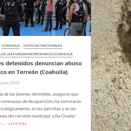
COAHUILA
NOTICIAS NACIONALES
 DE LAS FUERZAS REPRESIVAS EN COAHUILA
es detenidos denuncian abuso
aco en Torreón (Coahuila)
 junio, 2020
a de los jóvenes detenidos, aseguran que
n amenazas de desaparición, los torturaron
psicológicamente, en las patrullas y en las
ones del corralón municipal. Lilia Ovalle/
O …
LEER MÁS