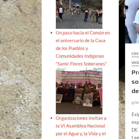
Un paso hacia el Común en
el aniversario de la Casa
de los Pueblos y
CIN
Comunidades Indígenas
VIO
“Samir Flores Soberanes”
Pr
so
de
grie
Exi
Organizaciones invitan a
exp
la VI Asamblea Nacional
DE 
por el Agua y, la Vida y el
Lag