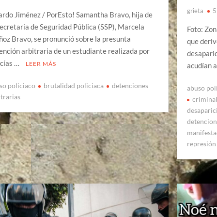
grieta
5
ardo Jiménez / PorEsto! Samantha Bravo, hija de
Secretaria de Seguridad Pública (SSP), Marcela
Foto: Zon
oz Bravo, se pronunció sobre la presunta
que deriv
ención arbitraria de un estudiante realizada por
desaparic
icías …
LEER MÁS
acudían a
so policiaco
brutalidad policiaca
detenciones
abuso pol
itrarias
criminal
desaparic
detencion
manifestac
represión 