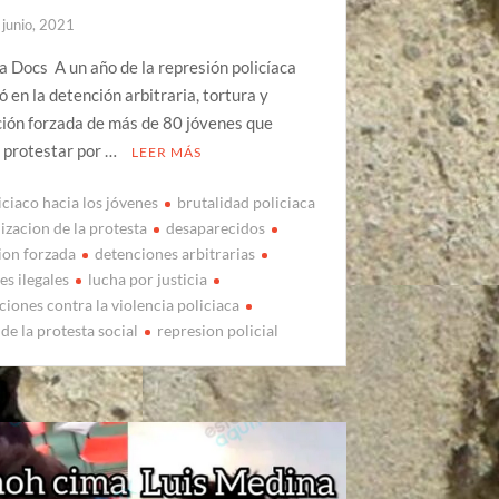
 junio, 2021
a Docs A un año de la represión policíaca
ó en la detención arbitraria, tortura y
ión forzada de más de 80 jóvenes que
 protestar por …
LEER MÁS
iciaco hacia los jóvenes
brutalidad policiaca
izacion de la protesta
desaparecidos
ion forzada
detenciones arbitrarias
es ilegales
lucha por justicia
iones contra la violencia policiaca
de la protesta social
represion policial