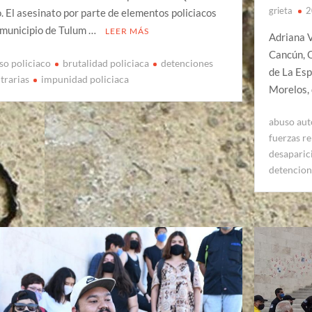
grieta
2
. El asesinato por parte de elementos policiacos
 municipio de Tulum …
LEER MÁS
Adriana V
Cancún, Q
so policiaco
brutalidad policiaca
detenciones
de La Esp
itrarias
impunidad policiaca
Morelos, 
abuso aut
fuerzas r
desaparic
detencion