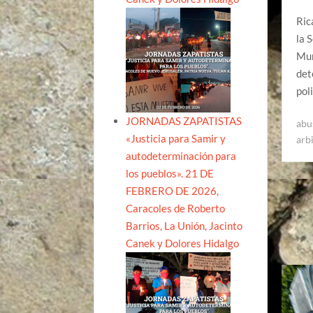
Ric
la 
Muñ
det
pol
JORNADAS ZAPATISTAS
abu
«Justicia para Samir y
arb
autodeterminación para
los pueblos». 21 DE
FEBRERO DE 2026,
Caracoles de Roberto
Barrios, La Unión, Jacinto
Canek y Dolores Hidalgo