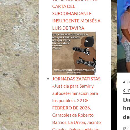
CARTA DEL
SUBCOMANDANTE
INSURGENTE MOISÉS A
LUIS DE TAVIRA
JORNADAS ZAPATISTAS
ABU
«Justicia para Samir y
CIN
autodeterminación para
Di
los pueblos». 22 DE
br
FEBRERO DE 2026,
Caracoles de Roberto
de
Barrios, La Unión, Jacinto
grie
Canek y Dolores Hidalgo