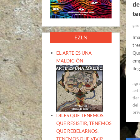
de
te
grie
EZLN
Ima
tre
EL ARTE ES UNA
Que
MALDICIÓN
emp
ile
agr
acti
tier
del
pri
DILES QUE TENEMOS
QUE RESISTIR, TENEMOS
QUE REBELARNOS,
TENEMOS QUE VIVIR.