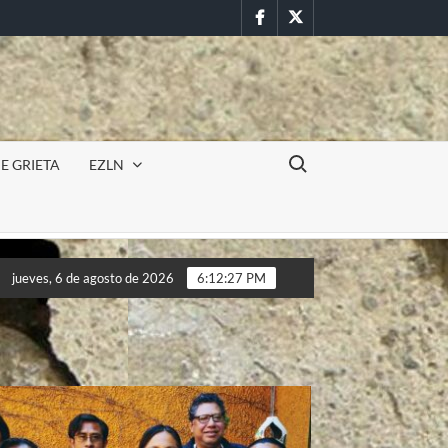
Facebook
Twitter
Buscar:
E GRIETA
EZLN
cursión militar en la UAEM (Morelos) durante paro estudiantil por
jueves, 6 de agosto de 2026
6:12:29 PM
cursión militar en la UAEM (Morelos) durante paro estudiantil por