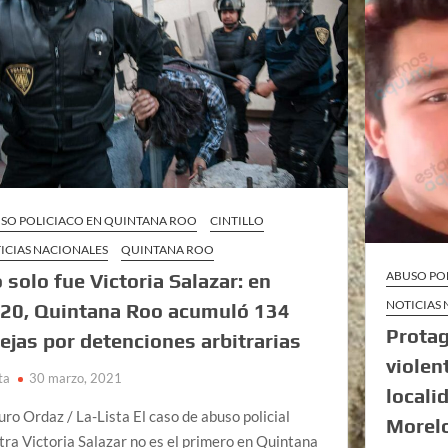
SO POLICIACO EN QUINTANA ROO
CINTILLO
ICIAS NACIONALES
QUINTANA ROO
ABUSO PO
 solo fue Victoria Salazar: en
NOTICIAS
20, Quintana Roo acumuló 134
Protag
ejas por detenciones arbitrarias
violen
ta
30 marzo, 2021
locali
uro Ordaz / La-Lista El caso de abuso policial
Morel
tra Victoria Salazar no es el primero en Quintana