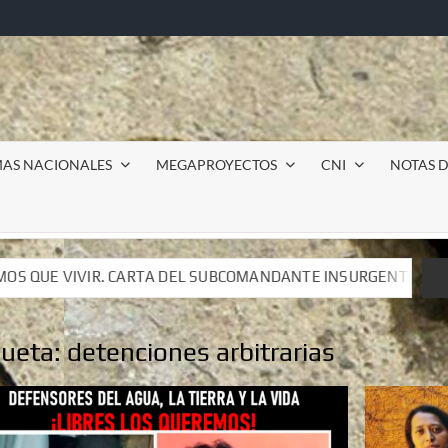
MAS NACIONALES
MEGAPROYECTOS
CNI
NOTAS D
OMANDANTE INSURGENTE MOISÉS A LUIS DE TAVIRA
In
OMANDANTE INSURGENTE MOISÉS A LUIS DE TAVIRA
In
queta:
detenciones arbitrarias