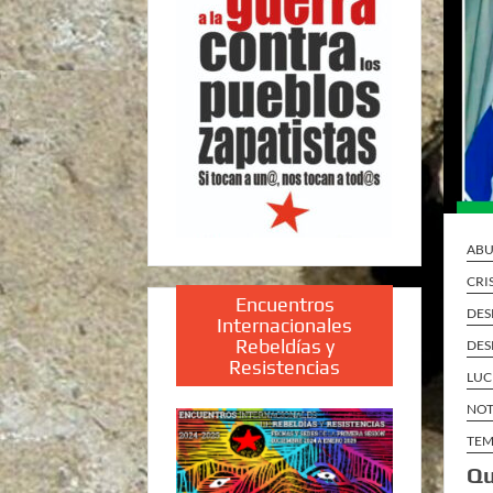
ABU
CRI
Encuentros
DES
Internacionales
Rebeldías y
DES
Resistencias
LUC
NOT
TEM
Qu