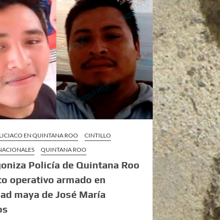
LICIACO EN QUINTANA ROO
CINTILLO
 NACIONALES
QUINTANA ROO
oniza Policía de Quintana Roo
to operativo armado en
dad maya de José María
os