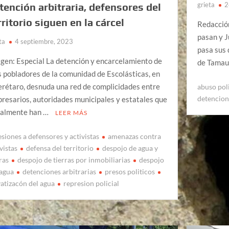
grieta
2
tención arbitraria, defensores del
rritorio siguen en la cárcel
Redacció
pasan y J
ta
4 septiembre, 2023
pasa sus 
gen: Especial La detención y encarcelamiento de
de Tamaul
s pobladores de la comunidad de Escolásticas, en
rétaro, desnuda una red de complicidades entre
abuso pol
detencion
resarios, autoridades municipales y estatales que
galmente han …
LEER MÁS
esiones a defensores y activistas
amenazas contra
vistas
defensa del territorio
despojo de agua y
ras
despojo de tierras por inmobiliarias
despojo
 agua
detenciones arbitrarias
presos politicos
vatizacón del agua
represion policial