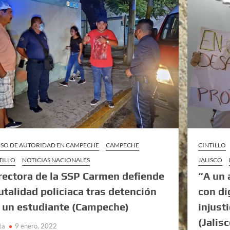
SO DE AUTORIDAD EN CAMPECHE
CAMPECHE
CINTILLO
TILLO
NOTICIAS NACIONALES
JALISCO
rectora de la SSP Carmen defiende
“A un 
utalidad policiaca tras detención
con di
 un estudiante (Campeche)
injust
(Jalisc
ta
9 enero, 2022