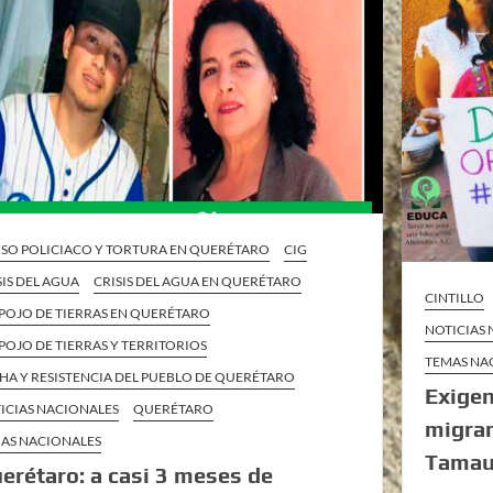
SO POLICIACO Y TORTURA EN QUERÉTARO
CIG
SIS DEL AGUA
CRISIS DEL AGUA EN QUERÉTARO
CINTILLO
POJO DE TIERRAS EN QUERÉTARO
NOTICIAS
POJO DE TIERRAS Y TERRITORIOS
TEMAS NA
HA Y RESISTENCIA DEL PUEBLO DE QUERÉTARO
Exigen
ICIAS NACIONALES
QUERÉTARO
migra
AS NACIONALES
Tamau
erétaro: a casi 3 meses de