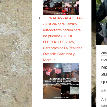
JORNADAS ZAPATISTAS
«Justicia para Samir y
autodeterminación para
los pueblos». 20 DE
FEBRERO DE 2026,
Caracoles de La Realidad,
ABU
Oventik, Garrucha y
Morelia
NOT
No
20
qu
grie
Art
con