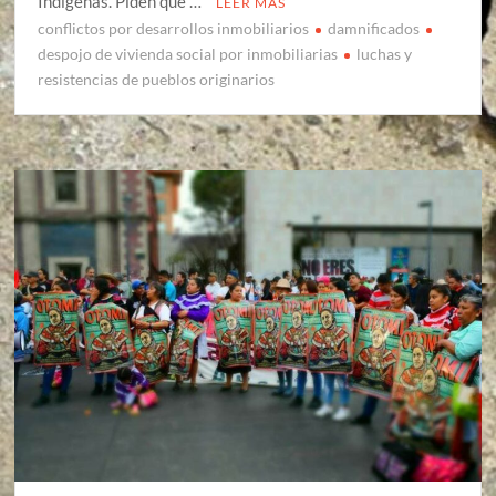
Indígenas. Piden que …
LEER MÁS
conflictos por desarrollos inmobiliarios
damnificados
despojo de vivienda social por inmobiliarias
luchas y
resistencias de pueblos originarios