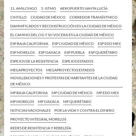
11. AMILCINGO
5. ISTMO
AEROPUERTO SANTA LUCÍA
CINTILLO
CIUDAD DE MÉXICO
CORREDOR TRANSÍSTMICO
DAMNIFICADOS Y RECONSTRUCCIÓN EN LA CIUDAD DE MÉXICO
EL CAMINO DEL CIG Y SU VOCERA EN LA CIUDAD DE MÉXICO
ESP BAJA CALIFORNIA
ESP CIUDAD DE MÉXICO
ESP EDO MEX
ESP MORELOS
ESP OAXACA
ESP PUEBLA
ESP QUERÉTARO
ESPEJOS DE LA RESISTENCIA
ESPEJOS ESTADOS
MEGAPROYECTOS
MEGAPROYECTOS ESTADOS
MOVILIZACIONES Y PROTESTAS DE HABITANTES DE LA CIUDAD
DE MÉXICO
MP BAJA CALIFORNIA
MP CIUDAD DE MÉXICO
MP EDO MEX
MP MORELOS
MP OAXACA
MP QUERÉTARO
NOTICIAS NACIONALES
POR LA VIDA Y CONTRA EL DINERO
PROYECTO INTEGRAL MORELOS
REDES DE RESISTENCIA Y REBELDÍA