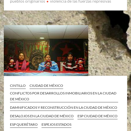
pueblos originarios
violencia de las fuerzas represivas
CINTILLO
CIUDAD DE MÉXICO
CONFLICTOS POR DESARROLLOS INMOBILIARIOS EN LA CIUDAD
DE MÉXICO
DAMNIFICADOS Y RECONSTRUCCIÓN EN LA CIUDAD DE MÉXICO
DESALOJOS EN LA CIUDAD DE MÉXICO
ESP CIUDAD DE MÉXICO
ESP QUERÉTARO
ESPEJOS ESTADOS