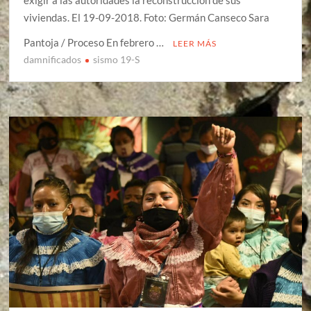
viviendas. El 19-09-2018. Foto: Germán Canseco Sara
Pantoja / Proceso En febrero …
LEER MÁS
damnificados
sismo 19-S