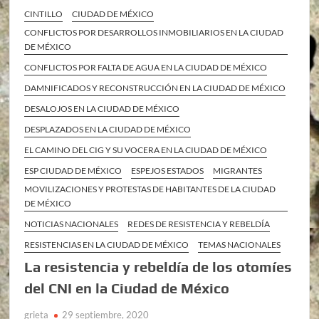
CINTILLO
CIUDAD DE MÉXICO
CONFLICTOS POR DESARROLLOS INMOBILIARIOS EN LA CIUDAD
DE MÉXICO
CONFLICTOS POR FALTA DE AGUA EN LA CIUDAD DE MÉXICO
DAMNIFICADOS Y RECONSTRUCCIÓN EN LA CIUDAD DE MÉXICO
DESALOJOS EN LA CIUDAD DE MÉXICO
DESPLAZADOS EN LA CIUDAD DE MÉXICO
EL CAMINO DEL CIG Y SU VOCERA EN LA CIUDAD DE MÉXICO
ESP CIUDAD DE MÉXICO
ESPEJOS ESTADOS
MIGRANTES
MOVILIZACIONES Y PROTESTAS DE HABITANTES DE LA CIUDAD
DE MÉXICO
NOTICIAS NACIONALES
REDES DE RESISTENCIA Y REBELDÍA
RESISTENCIAS EN LA CIUDAD DE MÉXICO
TEMAS NACIONALES
La resistencia y rebeldía de los otomíes
del CNI en la Ciudad de México
grieta
29 septiembre, 2020