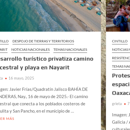
TILLO
DESPOJO DE TIERRAS Y TERRITORIOS
CINTILLO
ARIT
NOTICIAS NACIONALES
TEMAS NACIONALES
NOTICIAS
sarrollo turístico privatiza camino
RESISTENC
cestral y playa en Nayarit
TEMAS NA
Protes
ta
16 mayo, 2025
espaci
gen: Javier Frías/Quadratín Jalisco BAHÍA DE
Oaxac
DERAS, Nay., 16 de mayo de 2025.- El camino
estral que conecta a los poblados costeros de
grieta
7
ulita y San Pancho, en el municipio de …
Imagen: 
EER MÁS
Galicia /
culturale