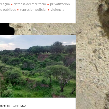
el agua
defensa del territorio
privatización
os públicos
represion policial
violencia
IENTES
CINTILLO