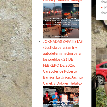
des
pr
dep
JORNADAS ZAPATISTAS
«Justicia para Samir y
autodeterminación para
los pueblos». 21 DE
FEBRERO DE 2026,
Caracoles de Roberto
Barrios, La Unión, Jacinto
Canek y Dolores Hidalgo