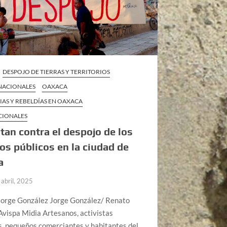
DESPOJO DE TIERRAS Y TERRITORIOS
 NACIONALES
OAXACA
IAS Y REBELDÍAS EN OAXACA
CIONALES
tan contra el despojo de los
os públicos en la ciudad de
a
 abril, 2025
Jorge González Jorge González/ Renato
 Avispa Midia Artesanos, activistas
s, pequeños comerciantes y habitantes del