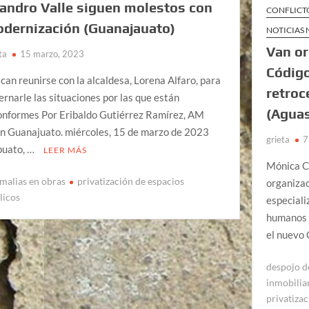
andro Valle siguen molestos con
CONFLICT
dernización (Guanajauato)
NOTICIAS
Van or
ta
15 marzo, 2023
Códig
can reunirse con la alcaldesa, Lorena Alfaro, para
retroc
ernarle las situaciones por las que están
(Aguas
onformes Por Eribaldo Gutiérrez Ramírez, AM
n Guanajuato. miércoles, 15 de marzo de 2023
grieta
7
puato, …
LEER MÁS
Mónica C
malias en obras
privatización de espacios
organizac
licos
especial
humanos 
el nuevo
despojo de
inmobilia
privatiza