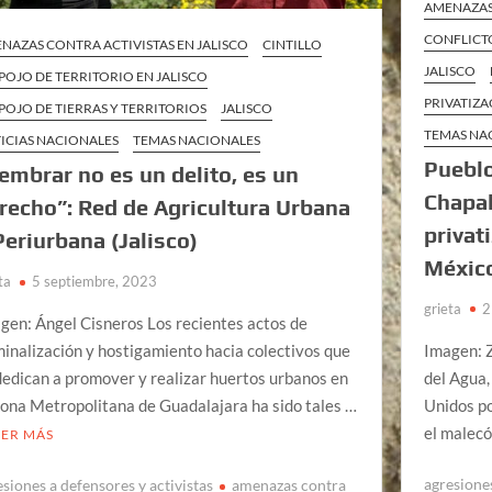
AMENAZAS 
CONFLICTO
NAZAS CONTRA ACTIVISTAS EN JALISCO
CINTILLO
JALISCO
POJO DE TERRITORIO EN JALISCO
PRIVATIZA
POJO DE TIERRAS Y TERRITORIOS
JALISCO
TEMAS NA
ICIAS NACIONALES
TEMAS NACIONALES
Pueblo
embrar no es un delito, es un
Chapal
recho”: Red de Agricultura Urbana
privat
Periurbana (Jalisco)
México
ta
5 septiembre, 2023
grieta
2
gen: Ángel Cisneros Los recientes actos de
Imagen: 
minalización y hostigamiento hacia colectivos que
del Agua,
dedican a promover y realizar huertos urbanos en
Unidos po
Zona Metropolitana de Guadalajara ha sido tales …
el malecón
EER MÁS
agresiones
esiones a defensores y activistas
amenazas contra