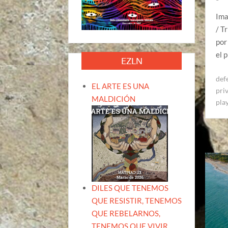
Ima
/ T
por
el 
EZLN
def
EL ARTE ES UNA
pri
MALDICIÓN
pla
DILES QUE TENEMOS
QUE RESISTIR, TENEMOS
QUE REBELARNOS,
TENEMOS QUE VIVIR.