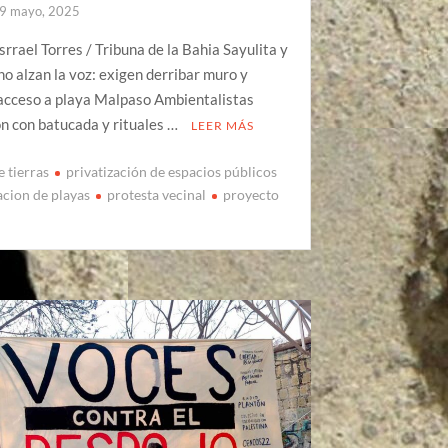
9 mayo, 2025
srrael Torres / Tribuna de la Bahia Sayulita y
o alzan la voz: exigen derribar muro y
 acceso a playa Malpaso Ambientalistas
n con batucada y rituales …
LEER MÁS
e tierras
privatización de espacios públicos
acion de playas
protesta vecinal
proyecto