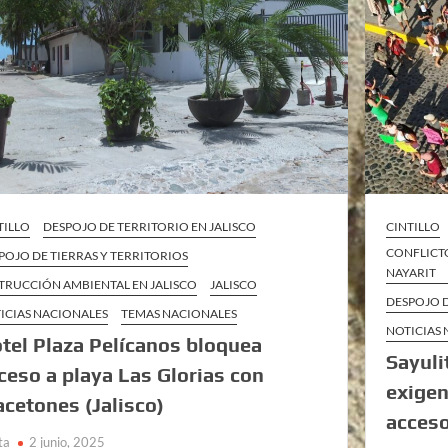
TILLO
DESPOJO DE TERRITORIO EN JALISCO
CINTILLO
CONFLICT
POJO DE TIERRAS Y TERRITORIOS
NAYARIT
TRUCCIÓN AMBIENTAL EN JALISCO
JALISCO
DESPOJO D
ICIAS NACIONALES
TEMAS NACIONALES
NOTICIAS
tel Plaza Pelícanos bloquea
Sayuli
ceso a playa Las Glorias con
exigen
cetones (Jalisco)
acceso
ta
2 junio, 2025