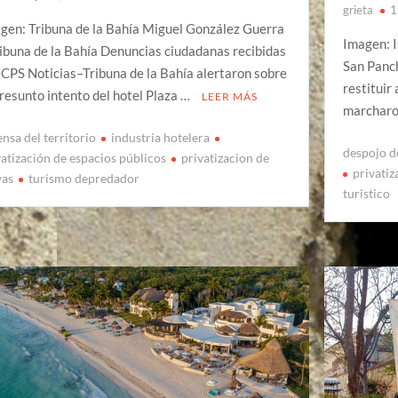
grieta
1
gen: Tribuna de la Bahía Miguel González Guerra
Imagen: I
ribuna de la Bahía Denuncias ciudadanas recibidas
San Panch
 CPS Noticias–Tribuna de la Bahía alertaron sobre
restituir
presunto intento del hotel Plaza …
LEER MÁS
marcharo
ensa del territorio
industria hotelera
despojo d
vatización de espacios públicos
privatizacion de
privatiz
yas
turismo depredador
turistico