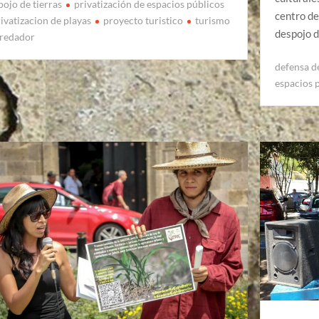
pojo de tierras
privatización de espacios públicos
centro de
ivatizacion de playas
proyecto turistico
turismo
despojo d
redador
defensa de
espacios 