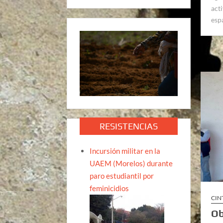
acti
esp
RESISTENCIAS
Incursión militar en la
UAEM (Morelos) durante
paro estudiantil por
feminicidios
CIN
Ob