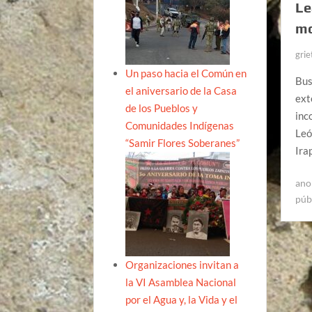
Le
mo
grie
Un paso hacia el Común en
Bus
el aniversario de la Casa
ext
de los Pueblos y
inc
Comunidades Indígenas
Leó
“Samir Flores Soberanes”
Ira
ano
púb
Organizaciones invitan a
la VI Asamblea Nacional
por el Agua y, la Vida y el