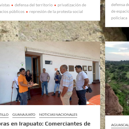
defensa d
vistas
defensa del territorio
privatización de
de espaci
acios públicos
represión de la protesta social
policiaca
TILLO
GUANAJUATO
NOTICIAS NACIONALES
ras en Irapuato: Comerciantes de
AGUASCAL