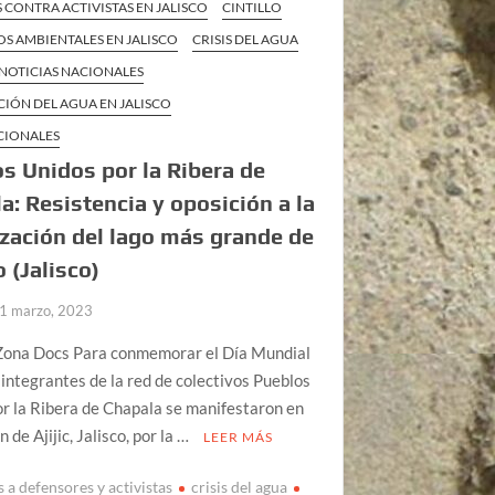
CONTRA ACTIVISTAS EN JALISCO
CINTILLO
S AMBIENTALES EN JALISCO
CRISIS DEL AGUA
NOTICIAS NACIONALES
CIÓN DEL AGUA EN JALISCO
CIONALES
s Unidos por la Ribera de
a: Resistencia y oposición a la
ización del lago más grande de
 (Jalisco)
1 marzo, 2023
Zona Docs Para conmemorar el Día Mundial
 integrantes de la red de colectivos Pueblos
r la Ribera de Chapala se manifestaron en
 de Ajijic, Jalisco, por la …
LEER MÁS
 a defensores y activistas
crisis del agua