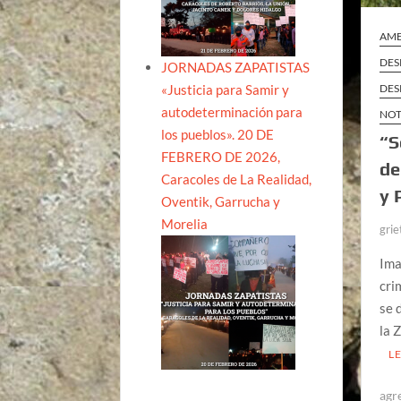
AME
DES
JORNADAS ZAPATISTAS
«Justicia para Samir y
DES
autodeterminación para
NOT
los pueblos». 20 DE
“S
FEBRERO DE 2026,
de
Caracoles de La Realidad,
y 
Oventik, Garrucha y
Morelia
grie
Ima
cri
se 
la 
L
agr