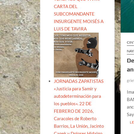
CARTA DEL
SUBCOMANDANTE
INSURGENTE MOISÉS A
LUIS DE TAVIRA
CIN
NAY
De
an
grie
JORNADAS ZAPATISTAS
«Justicia para Samir y
Ima
autodeterminación para
BAN
los pueblos». 22 DE
anc
FEBRERO DE 2026,
Say
Caracoles de Roberto
L
Barrios, La Unión, Jacinto
Canek y Dolores Hidalgo