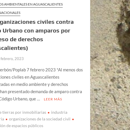
OS AMBIENTALES EN AGUASCALIENTES
 NACIONALES
ganizaciones civiles contra
o Urbano con amparos por
eso de derechos
calientes)
 febrero, 2023
erbón/Poplab 7 febrero 2023 *Al menos dos
iones civiles en Aguascalientes
izadas en medio ambiente y derechos
han presentado demanda de amparo contra
 Código Urbano, que …
LEER MÁS
 tierras por inmobiliarias
industria
ria
organizaciones de la sociedad civil
ción de espacios públicos