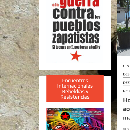
CIN
DES
Encuentros
DES
Internacionales
Rebeldías y
NOT
Resistencias
Ho
ac
ma
grie