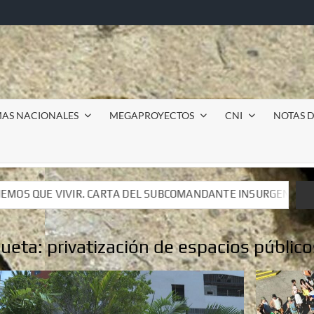
MAS NACIONALES
MEGAPROYECTOS
CNI
NOTAS D
UBCOMANDANTE INSURGENTE MOISÉS A LUIS DE TAVIRA
UBCOMANDANTE INSURGENTE MOISÉS A LUIS DE TAVIRA
queta:
privatización de espacios público