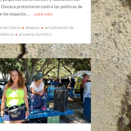
 Oaxaca protestaron contra las políticas de
e los espacios …
LEER MÁS
l territorio
despojo
privatización de
públicos
proyecto turistico