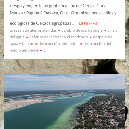
riesgo y exigen la no gentrificación del Cerro. Diana
Manzo / Página 3 Oaxaca, Oax.- Organizaciones civiles y
ecológicas de Oaxaca agrupadas …
LEER MÁS
areas naturales protegidas
cambio de uso de suelo
crisis
del agua
defensa de la tierra y el territorio
despojo de
agua y tierras
destrucción ambiental
destrucción del
medio ambiente
t