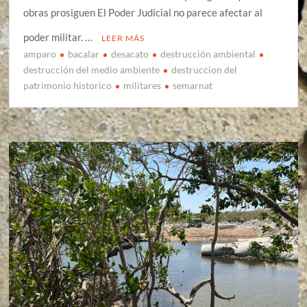
obras prosiguen El Poder Judicial no parece afectar al
poder militar. …
LEER MÁS
amparo
bacalar
desacato
destrucción ambiental
destrucción del medio ambiente
destruccion del
patrimonio historico
militares
semarnat