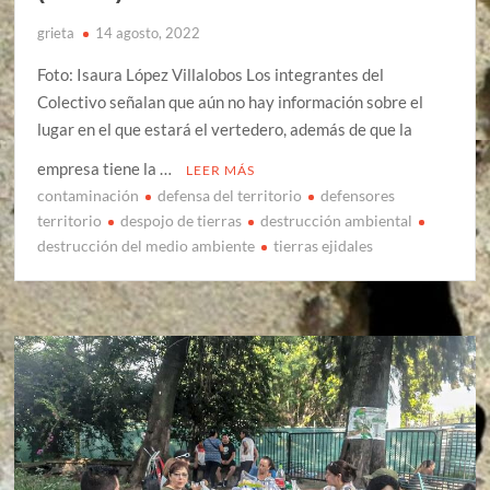
grieta
14 agosto, 2022
Foto: Isaura López Villalobos Los integrantes del
Colectivo señalan que aún no hay información sobre el
lugar en el que estará el vertedero, además de que la
empresa tiene la …
LEER MÁS
contaminación
defensa del territorio
defensores
territorio
despojo de tierras
destrucción ambiental
destrucción del medio ambiente
tierras ejidales