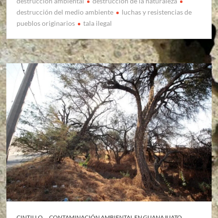
destrucción ambiental
destrucción de la naturaleza
destrucción del medio ambiente
luchas y resistencias de
pueblos originarios
tala ilegal
CINTILLO
CONTAMINACIÓN AMBIENTAL EN GUANAJUATO