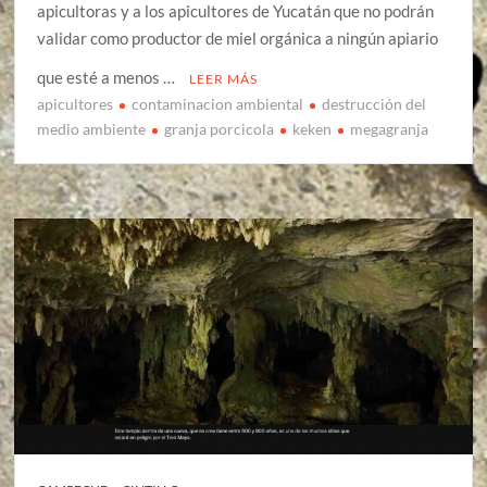
apicultoras y a los apicultores de Yucatán que no podrán
validar como productor de miel orgánica a ningún apiario
que esté a menos …
LEER MÁS
apicultores
contaminacion ambiental
destrucción del
medio ambiente
granja porcicola
keken
megagranja