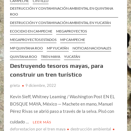
CAMPECHE
CINTILLO
DESTRUCCIÓN Y CONTAMINACIÓN AMBIENTAL EN QUINTANA
ROO
DESTRUCCIÓN Y CONTAMINACIÓN AMBIENTAL EN YUCATÁN
ECOCIDIO EN CAMPECHE
MEGAPROYECTOS
MEGAPROYECTOS ESTADOS
MP CAMPECHE
MP QUINTANA ROO
MP YUCATÁN
NOTICIAS NACIONALES
QUINTANA ROO
TREN MAYA
YUCATÁN
Destruyendo tesoros mayas, para
construir un tren turístico
grieta
9 diciembre, 2022
Kevin Sieff, Whitney Leaming / Washington Post EN EL
BOSQUE MAYA, México — Machete en mano, Manuel
Pérez Rivas se abrió paso a través de la selva. Pisó con
cuidado …
LEER MÁS
deforestacion por el tren maya
destrucción ambiental