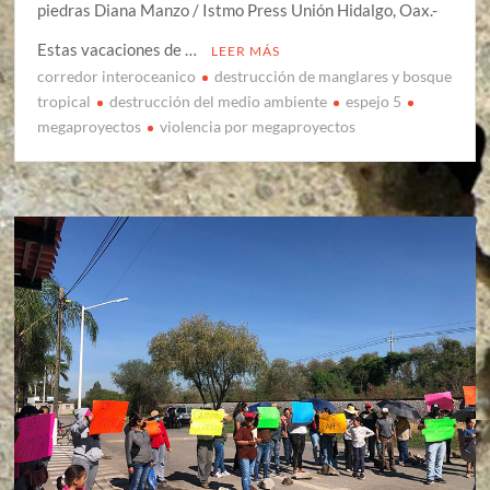
piedras Diana Manzo / Istmo Press Unión Hidalgo, Oax.-
Estas vacaciones de …
LEER MÁS
corredor interoceanico
destrucción de manglares y bosque
tropical
destrucción del medio ambiente
espejo 5
megaproyectos
violencia por megaproyectos