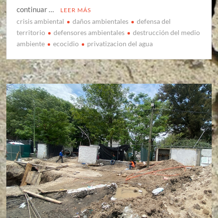
continuar …
LEER MÁS
crisis ambiental
daños ambientales
defensa del
territorio
defensores ambientales
destrucción del medio
ambiente
ecocidio
privatizacion del agua