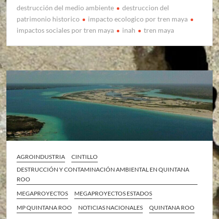
destrucción del medio ambiente
destruccion del
patrimonio historico
impacto ecologico por tren maya
impactos sociales por tren maya
inah
tren maya
AGROINDUSTRIA
CINTILLO
DESTRUCCIÓN Y CONTAMINACIÓN AMBIENTAL EN QUINTANA
ROO
MEGAPROYECTOS
MEGAPROYECTOS ESTADOS
MP QUINTANA ROO
NOTICIAS NACIONALES
QUINTANA ROO