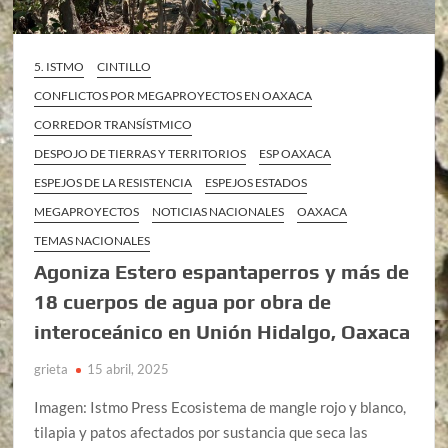
5. ISTMO
CINTILLO
CONFLICTOS POR MEGAPROYECTOS EN OAXACA
CORREDOR TRANSÍSTMICO
DESPOJO DE TIERRAS Y TERRITORIOS
ESP OAXACA
ESPEJOS DE LA RESISTENCIA
ESPEJOS ESTADOS
MEGAPROYECTOS
NOTICIAS NACIONALES
OAXACA
TEMAS NACIONALES
Agoniza Estero espantaperros y más de
18 cuerpos de agua por obra de
interoceánico en Unión Hidalgo, Oaxaca
grieta
15 abril, 2025
Imagen: Istmo Press Ecosistema de mangle rojo y blanco,
tilapia y patos afectados por sustancia que seca las