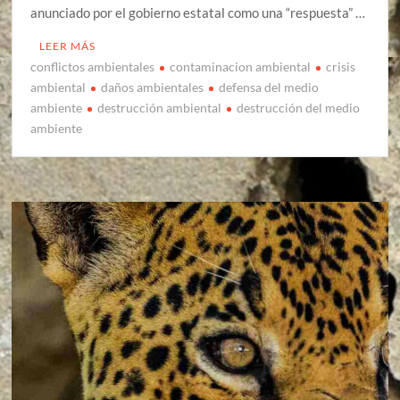
anunciado por el gobierno estatal como una “respuesta” …
LEER MÁS
conflictos ambientales
contaminacion ambiental
crisis
ambiental
daños ambientales
defensa del medio
ambiente
destrucción ambiental
destrucción del medio
ambiente