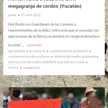
megagranja de cerdos (Yucatán)
grieta
15 abril, 2022
Haz Ruido Los Guardianes de los Cenotes y
representantes de la niñez, reiteraron que al reanudar las
operaciones de la fábrica se pondría en riesgo el derecho a
la salud …
LEER MÁS
agroindustria
amparos
contaminacion ambiental
contaminacion de acuiferos
defensa del medio ambiente
destrucción del medio ambiente
granja porcicola
homun
megagranja