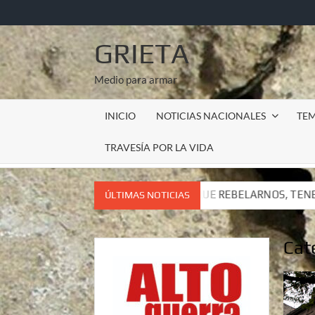
Saltar
al
contenido
GRIETA
Medio para armar
INICIO
NOTICIAS NACIONALES
TE
TRAVESÍA POR LA VIDA
 TENEMOS QUE REBELARNOS, TENEMOS QUE VIVIR. CARTA DEL 
ÚLTIMAS NOTICIAS
 TENEMOS QUE REBELARNOS, TENEMOS QUE VIVIR. CARTA DEL 
Cat