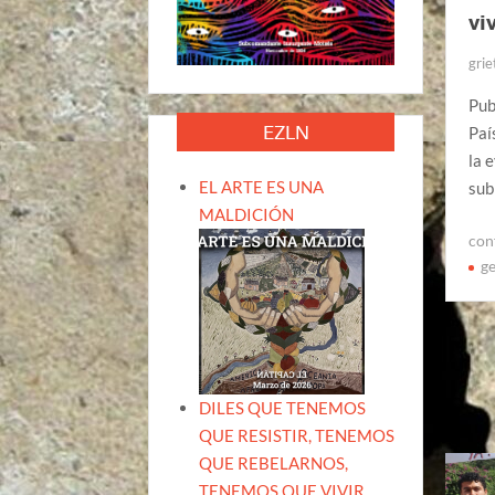
vi
grie
Pub
EZLN
Paí
la 
EL ARTE ES UNA
sub
MALDICIÓN
con
ge
DILES QUE TENEMOS
QUE RESISTIR, TENEMOS
QUE REBELARNOS,
TENEMOS QUE VIVIR.