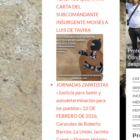
CARTA DEL
SUBCOMANDANTE
INSURGENTE MOISÉS A
LUIS DE TAVIRA
CIN
JORNADAS ZAPATISTAS
DES
«Justicia para Samir y
INC
autodeterminación para
MÉ
los pueblos». 22 DE
MOV
FEBRERO DE 2026,
CIU
Caracoles de Roberto
NOT
Barrios, La Unión, Jacinto
Pr
Canek y Dolores Hidalgo