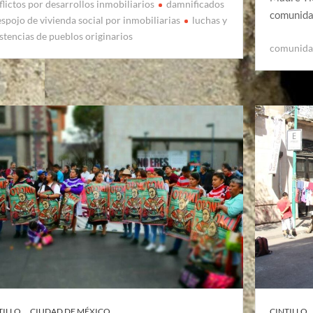
flictos por desarrollos inmobiliarios
damnificados
comunid
spojo de vivienda social por inmobiliarias
luchas y
istencias de pueblos originarios
comunida
TILLO
CIUDAD DE MÉXICO
CINTILLO