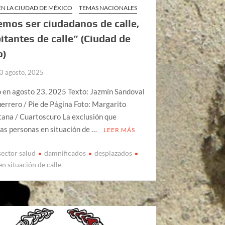
EN LA CIUDAD DE MÉXICO
TEMAS NACIONALES
mos ser ciudadanos de calle,
itantes de calle” (Ciudad de
o)
3 agosto, 2025
o en agosto 23, 2025 Texto: Jazmín Sandoval
errero / Pie de Página Foto: Margarito
ana / Cuartoscuro La exclusión que
as personas en situación de …
LEER MÁS
 sector salud
damnificados
desplazados
n situación de calle