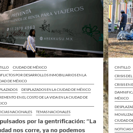
TILLO
CIUDAD DE MÉXICO
CINTILLO
FLICTOS POR DESARROLLOS INMOBILIARIOS EN LA
CRISIS DE
DAD DE MÉXICO
CRISIS EN
PLAZADOS
DESPLAZADOS EN LA CIUDAD DE MÉXICO
DAMNIFIC
REMENTO EN EL COSTO DE LA VIDA EN LA CIUDAD DE
MÉXICO
XICO
DESPLAZA
ICIAS NACIONALES
TEMAS NACIONALES
MOVILIZAC
pulsados por la gentrificación: “La
CIUDAD D
udad nos corre, ya no podemos
NOTICIAS