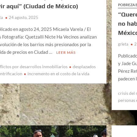
vir aquí” (Ciudad de México)
POBREZA 
“Quere
ta
24 agosto, 2025
no hab
licado en agosto 24, 2025 Micaela Varela / El
Méxic
s Fotografía: Quetzalli Nicte Ha Vecinos analizan
evolución de los barrios más presionados por la
grieta
2
ida de precios en Ciudad …
LEER MÁS
Publicad
y Jade Gu
flictos por desarrollos inmobiliarios
desplazados
Pérez Ret
ntrificacion
incremento en el costo de la vida
padecen l
crisis del
personas e