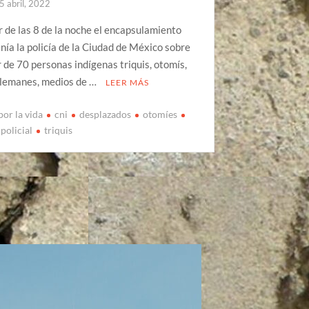
5 abril, 2022
 de las 8 de la noche el encapsulamiento
nía la policía de la Ciudad de México sobre
 de 70 personas indígenas triquis, otomís,
alemanes, medios de …
LEER MÁS
por la vida
cni
desplazados
otomíes
policial
triquis