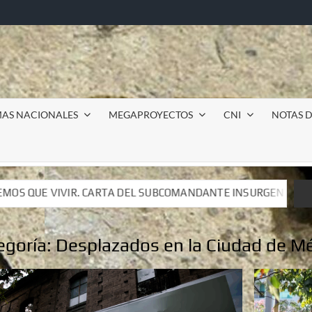
MAS NACIONALES
MEGAPROYECTOS
CNI
NOTAS D
SUBCOMANDANTE INSURGENTE MOISÉS A LUIS DE TAVIRA
SUBCOMANDANTE INSURGENTE MOISÉS A LUIS DE TAVIRA
egoría:
Desplazados en la Ciudad de M