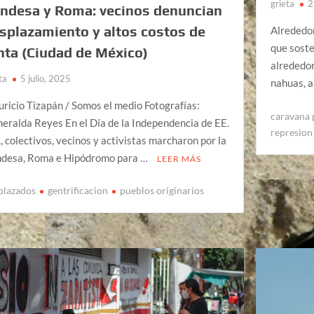
grieta
2
ndesa y Roma: vecinos denuncian
splazamiento y altos costos de
Alrededor
que soste
nta (Ciudad de México)
alrededor
ta
5 julio, 2025
nahuas, 
ricio Tizapán / Somos el medio Fotografías:
caravana 
eralda Reyes En el Día de la Independencia de EE.
represion 
, colectivos, vecinos y activistas marcharon por la
desa, Roma e Hipódromo para …
LEER MÁS
plazados
gentrificacion
pueblos originarios