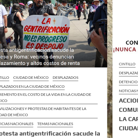
CINTILLO
DESPLAZA
TILLO
CIUDAD DE MÉXICO
DESPLAZADOS
DETENCION
PLAZADOS EN LA CIUDAD DE MÉXICO
NOTICIAS
REMENTO EN EL COSTO DE LA VIDA EN LA CIUDAD DE
ACCIO
XICO
COMUN
ILIZACIONES Y PROTESTAS DE HABITANTES DE LA
DAD DE MÉXICO
LA CA
ICIAS NACIONALES
TEMAS NACIONALES
CIUDA
otesta antigentrificación sacude la