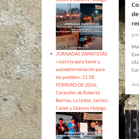
Co
de
re
grie
Mau
JORNADAS ZAPATISTAS
Esm
«Justicia para Samir y
UU.
autodeterminación para
Con
los pueblos». 21 DE
des
FEBRERO DE 2026,
Caracoles de Roberto
Barrios, La Unión, Jacinto
Canek y Dolores Hidalgo