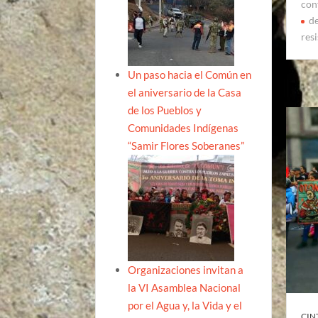
con
de
res
Un paso hacia el Común en
el aniversario de la Casa
de los Pueblos y
Comunidades Indígenas
“Samir Flores Soberanes”
Organizaciones invitan a
la VI Asamblea Nacional
por el Agua y, la Vida y el
CIN