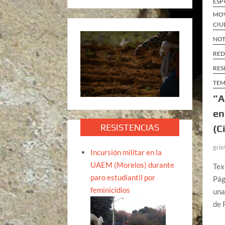
ESP
MOV
CIU
NOT
RED
RES
TEM
“A
en
RESISTENCIAS
(C
grie
Incursión militar en la
UAEM (Morelos) durante
Tex
paro estudiantil por
Pág
feminicidios
una
de 