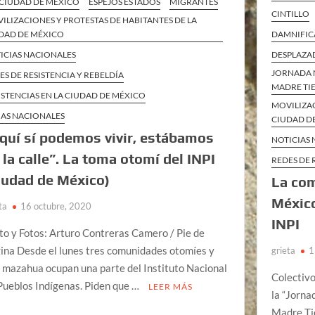
 CIUDAD DE MÉXICO
ESPEJOS ESTADOS
MIGRANTES
CINTILLO
ILIZACIONES Y PROTESTAS DE HABITANTES DE LA
DAD DE MÉXICO
DAMNIFICA
ICIAS NACIONALES
DESPLAZA
JORNADA 
ES DE RESISTENCIA Y REBELDÍA
MADRE TI
ISTENCIAS EN LA CIUDAD DE MÉXICO
MOVILIZAC
AS NACIONALES
CIUDAD D
quí sí podemos vivir, estábamos
NOTICIAS
 la calle”. La toma otomí del INPI
REDES DE 
iudad de México)
La com
México
ta
16 octubre, 2020
INPI
to y Fotos: Arturo Contreras Camero / Pie de
ina Desde el lunes tres comunidades otomíes y
grieta
1
 mazahua ocupan una parte del Instituto Nacional
Colectivo
Pueblos Indígenas. Piden que …
LEER MÁS
la “Jorna
Madre Tie