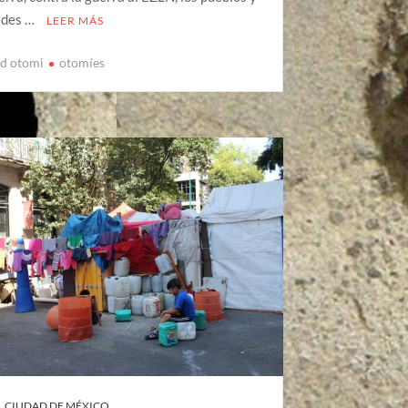
ades …
LEER MÁS
d otomi
otomíes
CIUDAD DE MÉXICO