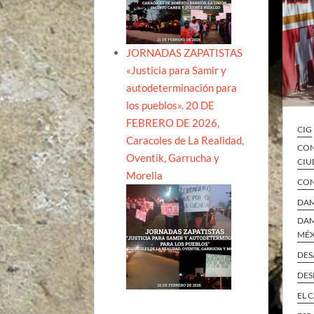
JORNADAS ZAPATISTAS
«Justicia para Samir y
autodeterminación para
los pueblos». 20 DE
FEBRERO DE 2026,
CIG
Caracoles de La Realidad,
CON
Oventik, Garrucha y
CIU
Morelia
CON
DAM
DAM
MÉ
DES
DES
EL 