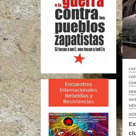
CIN
CON
CIU
Encuentros
Internacionales
DES
Rebeldías y
INC
Resistencias
MÉ
NOT
Ex
ci